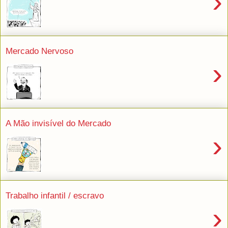
›
Mercado Nervoso
›
A Mão invisível do Mercado
›
Trabalho infantil / escravo
›