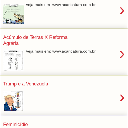
›
Veja mais em: www.acaricatura.com.br
Acúmulo de Terras X Reforma
Agrária
›
Veja mais em: www.acaricatura.com.br
Trump e a Venezuela
›
Feminicídio