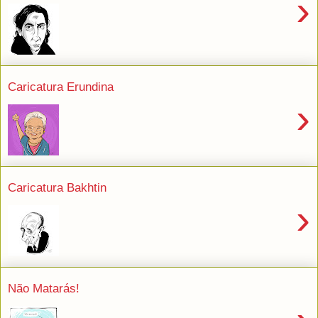
›
Caricatura Erundina
›
Caricatura Bakhtin
›
Não Matarás!