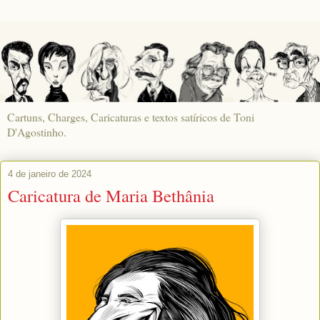
Cartuns, Charges, Caricaturas e textos satíricos de Toni
D'Agostinho.
4 de janeiro de 2024
Caricatura de Maria Bethânia