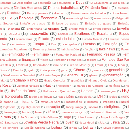
Deus
(2)
tamento
(1)
Desperdício
(1)
destruição
(1)
desumano
(1)
Di Cavalcanti
(1)
Dia a dia
(1)
Direitos Humanos
(3)
Direitos trabalhistas
(2)
Distância Social
(2)
os Civis
(1)
Distancia
Ditadura
(2)
s
(1)
Ditos populares
(1)
diversão
(1)
Divisão social do trabalho
(1)
Dona Ivone 
Ecologia
(9)
Economia
(18)
ECA
(2)
(1)
economia global
(1)
economistas
(1)
Edgar Al
za Soares
(1)
Emiss˜o de gases
(1)
Emissao de gases
(1)
Emissão de gases
(1)
Emissã
ensino
(13)
energia
(2)
Envelh
m
(1)
Engenharia
(1)
Ensino Médio
(1)
entregadores
(1)
escola
(12)
Escravidão
(10)
Escritores
(2)
Escultura
(2)
Espec
X1
(1)
Escritor
(1)
erda
(4)
Estado
(3)
estado laico
(4)
Esquizofrenia
(1)
Estado Mental
(1)
Estresse pós-t
Europa
(3)
Eventos
(6)
Evolução
(3)
Ex
unha
(1)
eufemismo
(1)
Eva
(1)
evangelho
(1)
fake news
(2)
xpressões Populares
(1)
Extrema pobreza
(1)
fábula saúde
(1)
facção
(1)
Fake
Feminicídio
(4)
Feminismo
(2)
Fernando Pessoa
(3)
Ferr
e
(1)
Fernando Haddad
(1)
finanças
(3)
Folha de São Pa
sofia Clássica
(1)
física
(1)
Florestan Fernandes
(1)
folclore
(1)
kenstein
(1)
Frankfurt
(1)
fraternidade
(1)
fraude
(1)
Freddie Mercury
(1)
Freud
(1)
Frio
(1)
funai
(1
Gênero
(6)
genocídio
(2
Costa
(1)
Gandhi
(1)
gato
(1)
Gato preto
(1)
gaza
(1)
genética
(1)
Gilberto Gil
(2)
globalização
(3)
1)
Gianfrancesco Guarnieri
(1)
Gilberto Freyre
(1)
glauco
(1)
Graciliano Ramos
(2)
eida
(1)
Grade Curricular
(1)
gramática
(1)
Grande Otelo
(1)
Grande sert
s Rosa
(2)
Haiti
(2)
Guiomar Novaes
(1)
Halloween
(1)
Haroldo de Campos
(1)
Heráclito
(1)
He
HQ
ria
(6)
História do Brasil
(2)
Homem
(3)
Histórias em Quadrinhos
(1)
homenagem
(1)
Iconografia
(3)
IDH
(4)
igno
a
(1)
Idade das Trevas
(1)
Idade Média
(1)
ideologia
(1)
Ídolos
(1)
imigrante
(2)
ão Italiana
(1)
Immanuel Kant
(1)
importações
(1)
Imposto
(1)
impostos
(1)
Inclus
Inovação
(5)
Inteligência
(2)
1)
Inglaterra
(1)
injustiça social
(1)
Insegurança
(1)
Insônia
(1)
Itália
(3)
(1)
Invenção
(1)
Ironia
(1)
Israel
(1)
Itamar ssumpção
(1)
Jackson do Pandeiro
(1)
Jac
lo Neto
(3)
Jogo
(2)
João Donato
(1)
João Gilberto
(1)
John Lennon
(1)
Jorge Luis Borges
(1
Jovelina Pérola Negra
(3)
jovem
(2)
justiça
(2)
Ju
osé Saramago
(1)
juca kfouri
(1)
Juiz
(1)
Letras
(16)
Leitura
(5)
m de dinheiro
(1)
Legião Urbana
(1)
lenda
(1)
Lewis Hamilton
(1)