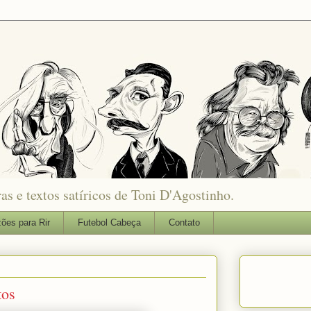
as e textos satíricos de Toni D'Agostinho.
ões para Rir
Futebol Cabeça
Contato
tos