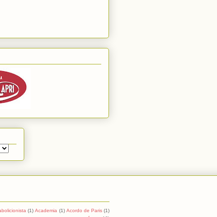
abolicionista
(1)
Academia
(1)
Acordo de Paris
(1)