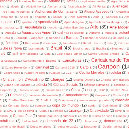
lescente
(2)
Adorno
(2)
África
(2)
Adoniran Barbosa
(1)
agricultura familiar
(1)
Agricultura. 
Alienação
ins
(1)
alegria
(1)
Aleijadinho
(1)
Alemanha
(1)
Alfabetização
(1)
Ali Ferzat
(1)
Alphonsus de Guimaraens
(2)
Aluísio Azevedo
(3)
an Poe Para Pequenos
(1)
Amazôni
 Rebouças
(1)
Angeli
(1)
angústia
(1)
Animal
(1)
Anita Malfatti
(1)
Anjo
(1)
Anorexia
(1)
An
i parar.
(17)
Aprendizado
(2)
apostas
(1)
Aprendizagem
(1)
Aproveitamento de água
(1)
Arte
(89)
Arte Moder
Arquitetura
(2)
as. esperança
(1)
Arrelia
(1)
Arrigo Barnabé
(1)
Augusto dos Anjos
(3)
autori
(1)
Atuação
(1)
Ausência de Estado
(1)
Autismo
(1)
Autora
(1)
Barroco
(2)
 Bíblia
(1)
Bancada Evangélica
(1)
bandido
(1)
Bashar al-Assad
(1)
Bauman
(1)
Belchior
(2)
(1)
Bem estar
(1)
Bem viver
(1)
benefícios
(1)
Bertolt Brecht
(1)
bets
(1)
Bibi Fer
Brasil
(45)
Bossa Nova
(2)
1)
branquitude
(1)
Brasil charge
(1)
Brasília
(1)
Brecheret
(1
afé
(2)
C
café com fascistas
(1)
Cafu
(1)
Caio Prado Júnior
(1)
Camilo Castelo Branco
(1)
Caricaturas do To
Caricaturas
(13)
 a Literatura
(1)
Caricaturando o Esporte
(1)
Cartoon
(1
carnaval
(2)
Cartola
(4)
(1)
Carlos Heitor Cony
(1)
Carnaval 2018
(1)
2)
Cecília Meireles
(2)
celular
(2)
Castro Alves
(1)
Cauby Peixoto
(1)
Cazuza
(1)
CCSP
(1)
Charges
(12)
5)
Charge. Toni D'Agostinho
(2)
Charles Dickens
(1)
Chiclete com Banan
9)
ciência
(4)
Ciência Sociais
(3)
Cidade Esburacada
(1)
Ciências Humanas
(1)
Ciencias S
Clima
(2)
 Lispector
(1)
Classes sociais
(1)
Clifford Geertz
(1)
CLT
(1)
CO2
(1)
Coelho Neto
io
(7)
Comida
(2)
Comportamento
(6)
c
comissão da verdade
(1)
Compras
(1)
Comte
(1)
to
(3)
consciên
Conflito Geracional
(1)
Confúcio
(1)
Congresso
(1)
conhecimento popular
(1)
copa do mundo
(12)
Cor
os
(1)
Contrato Social
(1)
controle
(1)
cordel
(1)
Corinthians
(1)
Criança
(13)
Criatividade
(2)
19
(1)
CPC
(1)
cpi da covid
(1)
Craque
(1)
crédito
(1)
crime
(1)
c
Cultura Pop
(2)
taliana
(1)
cultura popular
(1)
currículo
(1)
cursos
(1)
Custo de Vida
(1)
dança
(
demanda de 22
(12)
onialismo
(2)
democracia
(3)
Delfim Neto
(1)
Demência
(1)
brimento do Brasil
(1)
Descolonialismo
(1)
descolonização
(1)
Desconto
(1)
Desfile. tirinha
(1)