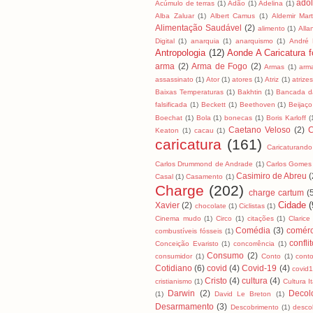
ado
Acúmulo de terras
(1)
Adão
(1)
Adelina
(1)
Alba Zaluar
(1)
Albert Camus
(1)
Aldemir Mart
Alimentação Saudável
(2)
alimento
(1)
All
Digital
(1)
anarquia
(1)
anarquismo
(1)
André
Antropologia
(12)
Aonde A Caricatura fo
arma
(2)
Arma de Fogo
(2)
Armas
(1)
arm
assassinato
(1)
Ator
(1)
atores
(1)
Atriz
(1)
atrizes
Baixas Temperaturas
(1)
Bakhtin
(1)
Bancada da
falsificada
(1)
Beckett
(1)
Beethoven
(1)
Beijaço
Boechat
(1)
Bola
(1)
bonecas
(1)
Boris Karloff
(
Caetano Veloso
(2)
C
Keaton
(1)
cacau
(1)
caricatura
(161)
Caricaturando
Carlos Drummond de Andrade
(1)
Carlos Gomes
Casimiro de Abreu
(
Casal
(1)
Casamento
(1)
Charge
(202)
charge cartum
(
Cidade
(
Xavier
(2)
chocolate
(1)
Ciclistas
(1)
Cinema mudo
(1)
Circo
(1)
citações
(1)
Clarice
Comédia
(3)
comérc
combustíveis fósseis
(1)
confli
Conceição Evaristo
(1)
concorrência
(1)
Consumo
(2)
consumidor
(1)
Conto
(1)
cont
Cotidiano
(6)
covid
(4)
Covid-19
(4)
covid
Cristo
(4)
cultura
(4)
cristianismo
(1)
Cultura I
Darwin
(2)
Decol
(1)
David Le Breton
(1)
Desarmamento
(3)
Descobrimento
(1)
desco