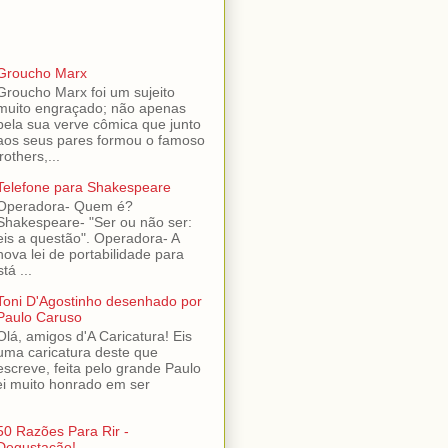
Groucho Marx
Groucho Marx foi um sujeito
muito engraçado; não apenas
pela sua verve cômica que junto
aos seus pares formou o famoso
others,...
Telefone para Shakespeare
Operadora- Quem é?
Shakespeare- "Ser ou não ser:
eis a questão". Operadora- A
nova lei de portabilidade para
tá ...
Toni D'Agostinho desenhado por
Paulo Caruso
Olá, amigos d'A Caricatura! Eis
uma caricatura deste que
escreve, feita pelo grande Paulo
ei muito honrado em ser
50 Razões Para Rir -
Degustação!