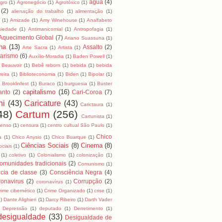
água
(4)
Agro
(1)
Agronegócio
(1)
Agrotóxico
(1)
(2)
alienação do trabalho
(1)
alimentação
(1)
a
(1)
Amizade
(1)
Amy Winehouse
(1)
Analfabeto
siedade
(1)
Antimanicomial
(1)
Antropofagia
(1)
Aquecimento Global
(7)
Ariano Suassuna
(1)
na
(13)
Assalto
(2)
Arte Sacra
(1)
Artista
(1)
tarismo
(6)
Auxílio-Moradia
(1)
Baden Powell
(1)
Beauvoir
(1)
Bebê reborn
(1)
bebida
(1)
bebida
reira
(1)
Biblioteconomia
(1)
Biden
(1)
Bipolar
(1)
)
Brooklinfest
(1)
Buraco
(1)
burguesia
(1)
Buster
capitalismo
(16)
anto
(2)
Cari-Coroa
(7)
ni
(43)
Caricature
(43)
Carictaura
(1)
48)
Cartum
(256)
Cartunista
(1)
censo
(1)
censura
(1)
centro cultual São Paulo
(1)
Chico
a
(1)
Chico Anysio
(1)
Chico Buarque
(1)
Ciências Sociais
(8)
Cinema
(8)
ociais
(1)
(1)
coletivo
(1)
Colonialismo
(1)
colonização
(1)
omunidades tradicionais
(2)
Comunismo
(1)
cia de classe
(3)
Consciência Negra
(4)
onavirus
(2)
Corrupção
(2)
coronavírus
(1)
rime cibernético
(1)
Crime Organizado
(1)
crise
(1)
1)
Dante Alighieri
(1)
Darcy Ribeiro
(1)
Darth Vader
Depressão
(1)
deputado
(1)
Derretimento
(1)
desigualdade
(33)
Desigualdade de