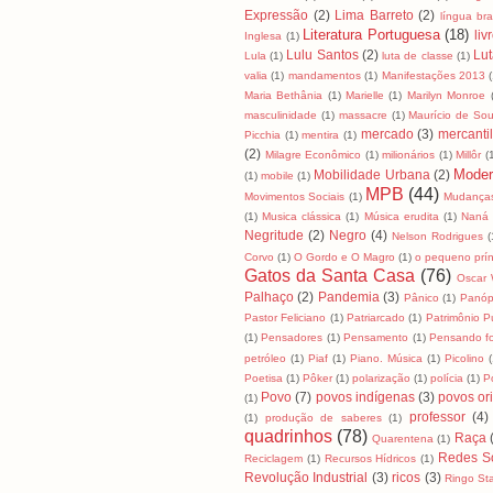
Expressão
(2)
Lima Barreto
(2)
língua bras
Literatura Portuguesa
(18)
liv
Inglesa
(1)
Lulu Santos
(2)
Lut
Lula
(1)
luta de classe
(1)
valia
(1)
mandamentos
(1)
Manifestações 2013
Maria Bethânia
(1)
Marielle
(1)
Marilyn Monroe
masculinidade
(1)
massacre
(1)
Maurício de So
mercado
(3)
mercanti
Picchia
(1)
mentira
(1)
(2)
Milagre Econômico
(1)
milionários
(1)
Millôr
(
Moder
Mobilidade Urbana
(2)
(1)
mobile
(1)
MPB
(44)
Movimentos Sociais
(1)
Mudanças
(1)
Musica clássica
(1)
Música erudita
(1)
Naná 
Negritude
(2)
Negro
(4)
Nelson Rodrigues
(
Corvo
(1)
O Gordo e O Magro
(1)
o pequeno prín
Gatos da Santa Casa
(76)
Oscar 
Palhaço
(2)
Pandemia
(3)
Pânico
(1)
Panóp
Pastor Feliciano
(1)
Patriarcado
(1)
Patrimônio P
(1)
Pensadores
(1)
Pensamento
(1)
Pensando fo
petróleo
(1)
Piaf
(1)
Piano. Música
(1)
Picolino
(
Poetisa
(1)
Pôker
(1)
polarização
(1)
polícia
(1)
Po
Povo
(7)
povos indígenas
(3)
povos ori
(1)
professor
(4)
(1)
produção de saberes
(1)
quadrinhos
(78)
Raça
Quarentena
(1)
Redes So
Reciclagem
(1)
Recursos Hídricos
(1)
Revolução Industrial
(3)
ricos
(3)
Ringo Sta