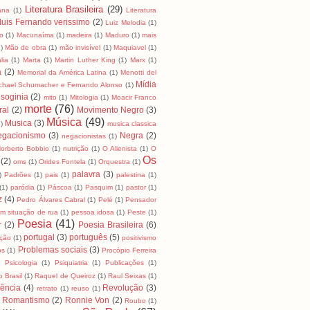
Literatura Brasileira
(29)
cana
(1)
Literatura
luis Fernando verissimo
(2)
Luiz Melodia
(1)
o
(1)
Macunaíma
(1)
madeira
(1)
Maduro
(1)
mais
)
Mão de obra
(1)
mão invisível
(1)
Maquiavel
(1)
lia
(1)
Marta
(1)
Martin Luther King
(1)
Marx
(1)
a
(2)
Memorial da América Latina
(1)
Menotti del
Mídia
chael Schumacher e Fernando Alonso
(1)
soginia
(2)
mito
(1)
Mitologia
(1)
Moacir Franco
morte
(76)
ral
(2)
Movimento Negro
(3)
Música
(49)
Musica
(3)
)
musica classica
egacionismo
(3)
Negra
(2)
negacionistas
(1)
orberto Bobbio
(1)
nutrição
(1)
O Alienista
(1)
O
Os
(2)
oms
(1)
Orides Fontela
(1)
Orquestra
(1)
palavra
(3)
)
Padrões
(1)
pais
(1)
palestina
(1)
(1)
paródia
(1)
Páscoa
(1)
Pasquim
(1)
pastor
(1)
z
(4)
Pedro Álvares Cabral
(1)
Pelé
(1)
Pensador
m situação de rua
(1)
pessoa idosa
(1)
Peste
(1)
Poesia
(41)
r
(2)
Poesia Brasileira
(6)
portugal
(3)
português
(5)
ição
(1)
positivismo
Problemas sociais
(3)
os
(1)
Procópio Ferreira
)
Psicologia
(1)
Psiquiatria
(1)
Publicações
(1)
 Brasil
(1)
Raquel de Queiroz
(1)
Raul Seixas
(1)
tência
(4)
Revolução
(3)
retrato
(1)
reuso
(1)
Romantismo
(2)
Ronnie Von
(2)
Roubo
(1)