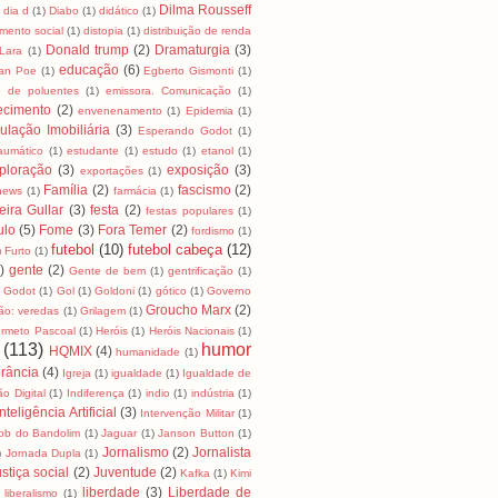
Dilma Rousseff
dia d
(1)
Diabo
(1)
didático
(1)
mento social
(1)
distopia
(1)
distribuição de renda
Donald trump
(2)
Dramaturgia
(3)
Lara
(1)
educação
(6)
lan Poe
(1)
Egberto Gismonti
(1)
o de poluentes
(1)
emissora. Comunicação
(1)
ecimento
(2)
envenenamento
(1)
Epidemia
(1)
ulação Imobiliária
(3)
Esperando Godot
(1)
raumático
(1)
estudante
(1)
estudo
(1)
etanol
(1)
ploração
(3)
exposição
(3)
exportações
(1)
Família
(2)
fascismo
(2)
news
(1)
farmácia
(1)
eira Gullar
(3)
festa
(2)
festas populares
(1)
ulo
(5)
Fome
(3)
Fora Temer
(2)
fordismo
(1)
futebol
(10)
futebol cabeça
(12)
)
Furto
(1)
)
gente
(2)
Gente de bem
(1)
gentrificação
(1)
Godot
(1)
Gol
(1)
Goldoni
(1)
gótico
(1)
Governo
Groucho Marx
(2)
ão: veredas
(1)
Grilagem
(1)
rmeto Pascoal
(1)
Heróis
(1)
Heróis Nacionais
(1)
(113)
humor
HQMIX
(4)
humanidade
(1)
rância
(4)
Igreja
(1)
igualdade
(1)
Igualdade de
ão Digital
(1)
Indiferença
(1)
indio
(1)
indústria
(1)
Inteligência Artificial
(3)
Intervenção Militar
(1)
ob do Bandolim
(1)
Jaguar
(1)
Janson Button
(1)
Jornalismo
(2)
Jornalista
)
Jornada Dupla
(1)
stiça social
(2)
Juventude
(2)
Kafka
(1)
Kimi
liberdade
(3)
Liberdade de
liberalismo
(1)