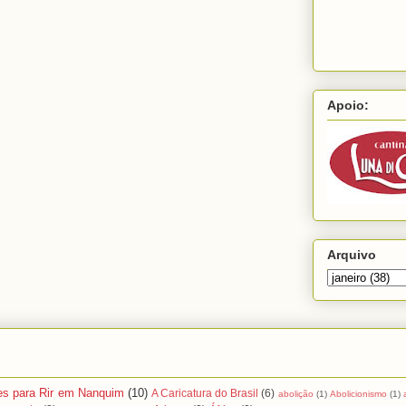
Apoio:
Arquivo
es para Rir em Nanquim
(10)
A Caricatura do Brasil
(6)
abolição
(1)
Abolicionismo
(1)