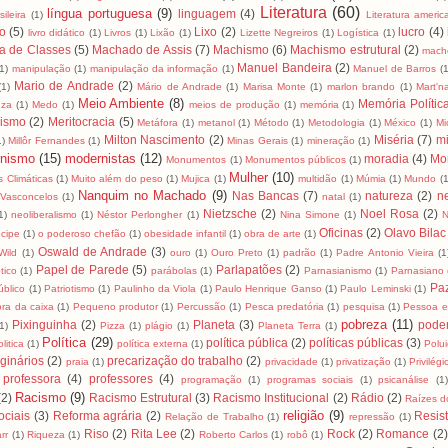
Literatura
(60)
língua portuguesa
(9)
linguagem
(4)
ileira
(1)
Literatura ameri
ro
(5)
Lixo
(2)
lucro
(4)
livro didático
(1)
Livros
(1)
Lixão
(1)
Lizette Negreiros
(1)
Logística
(1)
a de Classes
(5)
Machado de Assis
(7)
Machismo
(6)
Machismo estrutural
(2)
mach
Manuel Bandeira
(2)
(1)
manipulação
(1)
manipulação da informação
(1)
Manuel de Barros
(1
Mario de Andrade
(2)
(1)
Mário de Andrade
(1)
Marisa Monte
(1)
marlon brando
(1)
Mart'na
Meio Ambiente
(8)
Memória Polític
uza
(1)
Medo
(1)
meios de produção
(1)
memória
(1)
lismo
(2)
Meritocracia
(5)
Metáfora
(1)
metanol
(1)
Método
(1)
Metodologia
(1)
México
(1)
Mi
Milton Nascimento
(2)
Miséria
(7)
mi
1)
Millôr Fernandes
(1)
Minas Gerais
(1)
mineração
(1)
nismo
(15)
modernistas
(12)
moradia
(4)
Mo
Monumentos
(1)
Monumentos públicos
(1)
Mulher
(10)
 Climáticas
(1)
Muito além do peso
(1)
Mujica
(1)
multidão
(1)
Múmia
(1)
Mundo
(1
Nanquim no Machado
(9)
Nas Bancas
(7)
natureza
(2)
n
Vasconcelos
(1)
natal
(1)
Nietzsche
(2)
Noel Rosa
(2)
1)
neoliberalismo
(1)
Néstor Perlongher
(1)
Nina Simone
(1)
N
Oficinas
(2)
Olavo Bilac
cipe
(1)
o poderoso chefão
(1)
obesidade infantil
(1)
obra de arte
(1)
Oswald de Andrade
(3)
Wild
(1)
ouro
(1)
Ouro Preto
(1)
padrão
(1)
Padre Antonio Vieira
(1
Papel de Parede
(5)
Parlapatões
(2)
tico
(1)
parábolas
(1)
Parnasianismo
(1)
Parnasiano
Pa
úblico
(1)
Patriotismo
(1)
Paulinho da Viola
(1)
Paulo Henrique Ganso
(1)
Paulo Leminski
(1)
ra da caixa
(1)
Pequeno produtor
(1)
Percussão
(1)
Pesca predatória
(1)
pesquisa
(1)
Pessoa e
pobreza
(11)
Pixinguinha
(2)
Planeta
(3)
pode
1)
Pizza
(1)
plágio
(1)
Planeta Terra
(1)
Política
(29)
política pública
(2)
políticas públicas
(3)
litica
(1)
política externa
(1)
Polu
ginários
(2)
precarização do trabalho
(2)
praia
(1)
privacidade
(1)
privatização
(1)
Privilégi
professora
(4)
professores
(4)
programação
(1)
programas sociais
(1)
psicanálise
(1
Racismo
(9)
(2)
Racismo Estrutural
(3)
Racismo Institucional
(2)
Rádio
(2)
Raízes do
religião
(9)
ciais
(3)
Reforma agrária
(2)
Resis
Relação de Trabalho
(1)
repressão
(1)
Riso
(2)
Rita Lee
(2)
Rock
(2)
Romance
(2)
rr
(1)
Riqueza
(1)
Roberto Carlos
(1)
robô
(1)