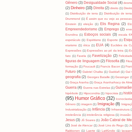
Gênero
(3)
Desigualdade Social
(4)
desma
Dinheiro
(10)
(2)
Direita
(2)
direito
(1)
Direit
(1)
Distribuição de terra
(1)
Distribuição de terra
Drummond
(1)
É assim que eu vejo as pessoas
Elis Regina
(2)
Einstein
(1)
eleição
(1)
El
Empreendedorismo
(3)
Emprego
(2)
ene
Esboços sociais
(3)
Erundina
(1)
escala 6
Esqu
espetáculo
(1)
Espiritismo
(1)
Esporte
(1)
EUA
(4)
etarismo
(1)
ética
(1)
Euclides da C
Expressões
(1)
Expressões ao pé da letra
(1)
E
Favelização
(2)
fato
(1)
Favela
(1)
Felicidad
figuras de linguagem
(2)
Filosofia
(6)
Filo
formação
(1)
Foucault
(1)
Francis Bacon
(1)
Fran
Futuro
(4)
Gabriel Chalita
(1)
Gaddafi
(1)
Gal 
geografia
(2)
Georges Bataille
(1)
Gessinger
(
(1)
Graça Aranha
(1)
Graça AranhaAracy de Alm
Guerra
(4)
Guimarãe
Guerra nas Estrelas
(1)
histó
hipérbole
(1)
Hipocondria
(1)
hipocrisia
(1)
(95)
Humor Gráfico
(32)
Iconoclasti
Imigração
(8)
Gênero
(1)
imagem
(1)
Imigraç
Infância
(3)
Industrialização
(1)
Infraestrutura
(
intolerância
(1)
intolerância religiosa
(1)
invasão
Jesus
(3)
João Cabral de Me
Jô Soares
(1)
(2)
José de Alencar
(1)
José Lins do Rego
(1)
J
Raikkonen
(1)
Laerte
(1)
Latifúndio
(1)
lavage