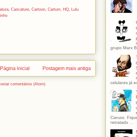
atura
,
Caricature
,
Cartoon
,
Cartum
,
HQ
,
Lulu
inho
grupo Marx Br
Página inicial
Postagem mais antiga
celulares já es
ostar comentários (Atom)
Caruso. Fiqu
retratado ...