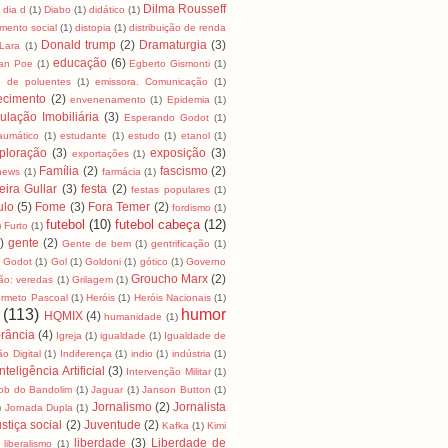
Dilma Rousseff
dia d
(1)
Diabo
(1)
didático
(1)
mento social
(1)
distopia
(1)
distribuição de renda
Donald trump
(2)
Dramaturgia
(3)
Lara
(1)
educação
(6)
lan Poe
(1)
Egberto Gismonti
(1)
o de poluentes
(1)
emissora. Comunicação
(1)
ecimento
(2)
envenenamento
(1)
Epidemia
(1)
ulação Imobiliária
(3)
Esperando Godot
(1)
raumático
(1)
estudante
(1)
estudo
(1)
etanol
(1)
ploração
(3)
exposição
(3)
exportações
(1)
Família
(2)
fascismo
(2)
news
(1)
farmácia
(1)
eira Gullar
(3)
festa
(2)
festas populares
(1)
ulo
(5)
Fome
(3)
Fora Temer
(2)
fordismo
(1)
futebol
(10)
futebol cabeça
(12)
)
Furto
(1)
)
gente
(2)
Gente de bem
(1)
gentrificação
(1)
Godot
(1)
Gol
(1)
Goldoni
(1)
gótico
(1)
Governo
Groucho Marx
(2)
ão: veredas
(1)
Grilagem
(1)
rmeto Pascoal
(1)
Heróis
(1)
Heróis Nacionais
(1)
(113)
humor
HQMIX
(4)
humanidade
(1)
rância
(4)
Igreja
(1)
igualdade
(1)
Igualdade de
ão Digital
(1)
Indiferença
(1)
indio
(1)
indústria
(1)
Inteligência Artificial
(3)
Intervenção Militar
(1)
ob do Bandolim
(1)
Jaguar
(1)
Janson Button
(1)
Jornalismo
(2)
Jornalista
)
Jornada Dupla
(1)
stiça social
(2)
Juventude
(2)
Kafka
(1)
Kimi
liberdade
(3)
Liberdade de
liberalismo
(1)