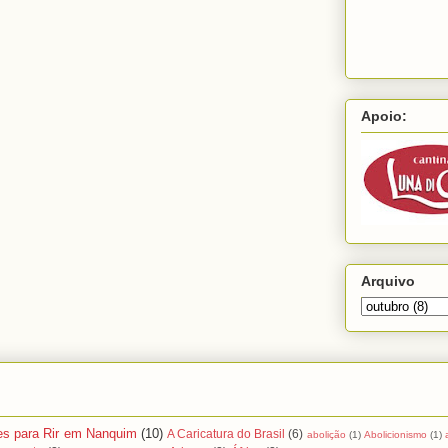
Apoio:
Arquivo
es para Rir em Nanquim
(10)
A Caricatura do Brasil
(6)
abolição
(1)
Abolicionismo
(1)