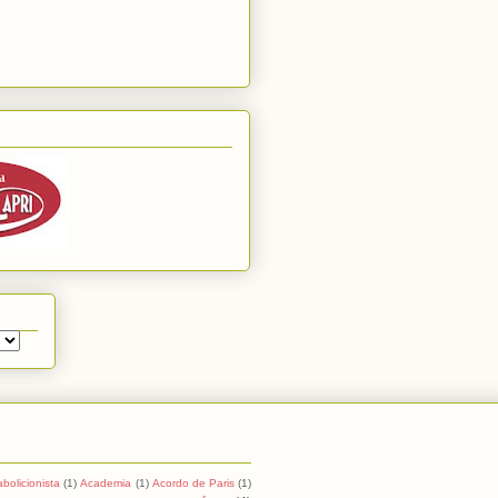
abolicionista
(1)
Academia
(1)
Acordo de Paris
(1)