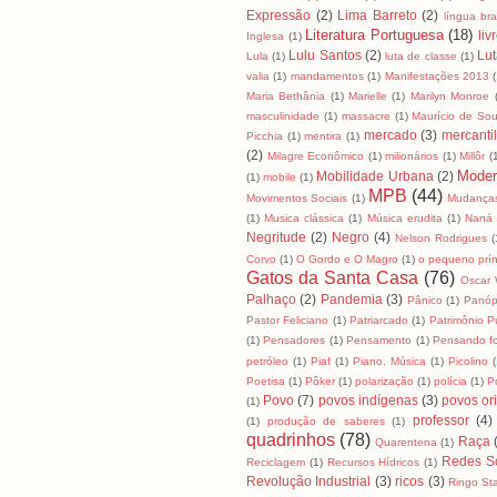
Expressão
(2)
Lima Barreto
(2)
língua bras
Literatura Portuguesa
(18)
liv
Inglesa
(1)
Lulu Santos
(2)
Lut
Lula
(1)
luta de classe
(1)
valia
(1)
mandamentos
(1)
Manifestações 2013
Maria Bethânia
(1)
Marielle
(1)
Marilyn Monroe
masculinidade
(1)
massacre
(1)
Maurício de So
mercado
(3)
mercanti
Picchia
(1)
mentira
(1)
(2)
Milagre Econômico
(1)
milionários
(1)
Millôr
(
Moder
Mobilidade Urbana
(2)
(1)
mobile
(1)
MPB
(44)
Movimentos Sociais
(1)
Mudanças
(1)
Musica clássica
(1)
Música erudita
(1)
Naná 
Negritude
(2)
Negro
(4)
Nelson Rodrigues
(
Corvo
(1)
O Gordo e O Magro
(1)
o pequeno prín
Gatos da Santa Casa
(76)
Oscar 
Palhaço
(2)
Pandemia
(3)
Pânico
(1)
Panóp
Pastor Feliciano
(1)
Patriarcado
(1)
Patrimônio P
(1)
Pensadores
(1)
Pensamento
(1)
Pensando fo
petróleo
(1)
Piaf
(1)
Piano. Música
(1)
Picolino
(
Poetisa
(1)
Pôker
(1)
polarização
(1)
polícia
(1)
Po
Povo
(7)
povos indígenas
(3)
povos ori
(1)
professor
(4)
(1)
produção de saberes
(1)
quadrinhos
(78)
Raça
Quarentena
(1)
Redes So
Reciclagem
(1)
Recursos Hídricos
(1)
Revolução Industrial
(3)
ricos
(3)
Ringo Sta