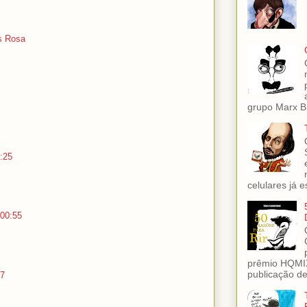
s Rosa
grupo Marx Br
:25
celulares já es
 00:55
prêmio HQMIX
publicação de 
17