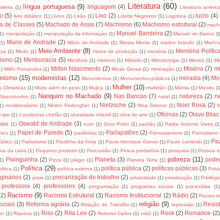
Literatura
(60)
língua portuguesa
(9)
linguagem
(4)
ileira
(1)
Literatura ameri
ro
(5)
Lixo
(2)
lucro
(4)
livro didático
(1)
Livros
(1)
Lixão
(1)
Lizette Negreiros
(1)
Logística
(1)
a de Classes
(5)
Machado de Assis
(7)
Machismo
(6)
Machismo estrutural
(2)
mach
Manuel Bandeira
(2)
(1)
manipulação
(1)
manipulação da informação
(1)
Manuel de Barros
(1
Mario de Andrade
(2)
(1)
Mário de Andrade
(1)
Marisa Monte
(1)
marlon brando
(1)
Mart'na
Meio Ambiente
(8)
Memória Polític
uza
(1)
Medo
(1)
meios de produção
(1)
memória
(1)
lismo
(2)
Meritocracia
(5)
Metáfora
(1)
metanol
(1)
Método
(1)
Metodologia
(1)
México
(1)
Mi
Milton Nascimento
(2)
Miséria
(7)
mi
1)
Millôr Fernandes
(1)
Minas Gerais
(1)
mineração
(1)
nismo
(15)
modernistas
(12)
moradia
(4)
Mo
Monumentos
(1)
Monumentos públicos
(1)
Mulher
(10)
 Climáticas
(1)
Muito além do peso
(1)
Mujica
(1)
multidão
(1)
Múmia
(1)
Mundo
(1
Nanquim no Machado
(9)
Nas Bancas
(7)
natureza
(2)
n
Vasconcelos
(1)
natal
(1)
Nietzsche
(2)
Noel Rosa
(2)
1)
neoliberalismo
(1)
Néstor Perlongher
(1)
Nina Simone
(1)
N
Oficinas
(2)
Olavo Bilac
cipe
(1)
o poderoso chefão
(1)
obesidade infantil
(1)
obra de arte
(1)
Oswald de Andrade
(3)
Wild
(1)
ouro
(1)
Ouro Preto
(1)
padrão
(1)
Padre Antonio Vieira
(1
Papel de Parede
(5)
Parlapatões
(2)
tico
(1)
parábolas
(1)
Parnasianismo
(1)
Parnasiano
Pa
úblico
(1)
Patriotismo
(1)
Paulinho da Viola
(1)
Paulo Henrique Ganso
(1)
Paulo Leminski
(1)
ra da caixa
(1)
Pequeno produtor
(1)
Percussão
(1)
Pesca predatória
(1)
pesquisa
(1)
Pessoa e
pobreza
(11)
Pixinguinha
(2)
Planeta
(3)
pode
1)
Pizza
(1)
plágio
(1)
Planeta Terra
(1)
Política
(29)
política pública
(2)
políticas públicas
(3)
litica
(1)
política externa
(1)
Polu
ginários
(2)
precarização do trabalho
(2)
praia
(1)
privacidade
(1)
privatização
(1)
Privilégi
professora
(4)
professores
(4)
programação
(1)
programas sociais
(1)
psicanálise
(1
Racismo
(9)
(2)
Racismo Estrutural
(3)
Racismo Institucional
(2)
Rádio
(2)
Raízes do
religião
(9)
ciais
(3)
Reforma agrária
(2)
Resis
Relação de Trabalho
(1)
repressão
(1)
Riso
(2)
Rita Lee
(2)
Rock
(2)
Romance
(2)
rr
(1)
Riqueza
(1)
Roberto Carlos
(1)
robô
(1)