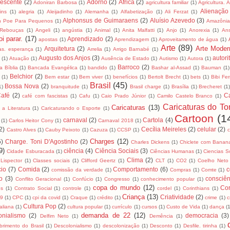
lescente
(2)
Adorno
(2)
África
(2)
Adoniran Barbosa
(1)
agricultura familiar
(1)
Agricultura. 
Alienação
ins
(1)
alegria
(1)
Aleijadinho
(1)
Alemanha
(1)
Alfabetização
(1)
Ali Ferzat
(1)
Alphonsus de Guimaraens
(2)
Aluísio Azevedo
(3)
an Poe Para Pequenos
(1)
Amazôni
 Rebouças
(1)
Angeli
(1)
angústia
(1)
Animal
(1)
Anita Malfatti
(1)
Anjo
(1)
Anorexia
(1)
An
i parar.
(17)
Aprendizado
(2)
apostas
(1)
Aprendizagem
(1)
Aproveitamento de água
(1)
Arte
(89)
Arte Moder
Arquitetura
(2)
as. esperança
(1)
Arrelia
(1)
Arrigo Barnabé
(1)
Augusto dos Anjos
(3)
autori
(1)
Atuação
(1)
Ausência de Estado
(1)
Autismo
(1)
Autora
(1)
Barroco
(2)
 Bíblia
(1)
Bancada Evangélica
(1)
bandido
(1)
Bashar al-Assad
(1)
Bauman
(1)
Belchior
(2)
(1)
Bem estar
(1)
Bem viver
(1)
benefícios
(1)
Bertolt Brecht
(1)
bets
(1)
Bibi Fer
Brasil
(45)
Bossa Nova
(2)
1)
branquitude
(1)
Brasil charge
(1)
Brasília
(1)
Brecheret
(1
afé
(2)
C
café com fascistas
(1)
Cafu
(1)
Caio Prado Júnior
(1)
Camilo Castelo Branco
(1)
Caricaturas do To
Caricaturas
(13)
 a Literatura
(1)
Caricaturando o Esporte
(1)
Cartoon
(1
carnaval
(2)
Cartola
(4)
(1)
Carlos Heitor Cony
(1)
Carnaval 2018
(1)
2)
Cecília Meireles
(2)
celular
(2)
Castro Alves
(1)
Cauby Peixoto
(1)
Cazuza
(1)
CCSP
(1)
Charges
(12)
5)
Charge. Toni D'Agostinho
(2)
Charles Dickens
(1)
Chiclete com Banan
9)
ciência
(4)
Ciência Sociais
(3)
Cidade Esburacada
(1)
Ciências Humanas
(1)
Ciencias S
Clima
(2)
 Lispector
(1)
Classes sociais
(1)
Clifford Geertz
(1)
CLT
(1)
CO2
(1)
Coelho Neto
io
(7)
Comida
(2)
Comportamento
(6)
c
comissão da verdade
(1)
Compras
(1)
Comte
(1)
to
(3)
consciên
Conflito Geracional
(1)
Confúcio
(1)
Congresso
(1)
conhecimento popular
(1)
copa do mundo
(12)
Cor
os
(1)
Contrato Social
(1)
controle
(1)
cordel
(1)
Corinthians
(1)
Criança
(13)
Criatividade
(2)
19
(1)
CPC
(1)
cpi da covid
(1)
Craque
(1)
crédito
(1)
crime
(1)
c
Cultura Pop
(2)
taliana
(1)
cultura popular
(1)
currículo
(1)
cursos
(1)
Custo de Vida
(1)
dança
(
demanda de 22
(12)
onialismo
(2)
democracia
(3)
Delfim Neto
(1)
Demência
(1)
brimento do Brasil
(1)
Descolonialismo
(1)
descolonização
(1)
Desconto
(1)
Desfile. tirinha
(1)