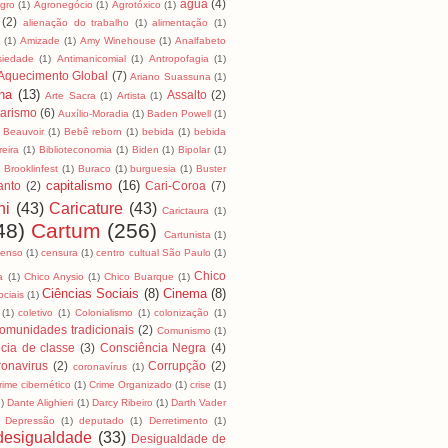
água
(4)
Agro
(1)
Agronegócio
(1)
Agrotóxico
(1)
(2)
alienação do trabalho
(1)
alimentação
(1)
a
(1)
Amizade
(1)
Amy Winehouse
(1)
Analfabeto
siedade
(1)
Antimanicomial
(1)
Antropofagia
(1)
Aquecimento Global
(7)
Ariano Suassuna
(1)
na
(13)
Assalto
(2)
Arte Sacra
(1)
Artista
(1)
tarismo
(6)
Auxílio-Moradia
(1)
Baden Powell
(1)
Beauvoir
(1)
Bebê reborn
(1)
bebida
(1)
bebida
reira
(1)
Biblioteconomia
(1)
Biden
(1)
Bipolar
(1)
)
Brooklinfest
(1)
Buraco
(1)
burguesia
(1)
Buster
capitalismo
(16)
anto
(2)
Cari-Coroa
(7)
ni
(43)
Caricature
(43)
Carictaura
(1)
48)
Cartum
(256)
Cartunista
(1)
censo
(1)
censura
(1)
centro cultual São Paulo
(1)
Chico
a
(1)
Chico Anysio
(1)
Chico Buarque
(1)
Ciências Sociais
(8)
Cinema
(8)
ociais
(1)
(1)
coletivo
(1)
Colonialismo
(1)
colonização
(1)
omunidades tradicionais
(2)
Comunismo
(1)
cia de classe
(3)
Consciência Negra
(4)
onavirus
(2)
Corrupção
(2)
coronavírus
(1)
rime cibernético
(1)
Crime Organizado
(1)
crise
(1)
1)
Dante Alighieri
(1)
Darcy Ribeiro
(1)
Darth Vader
Depressão
(1)
deputado
(1)
Derretimento
(1)
desigualdade
(33)
Desigualdade de