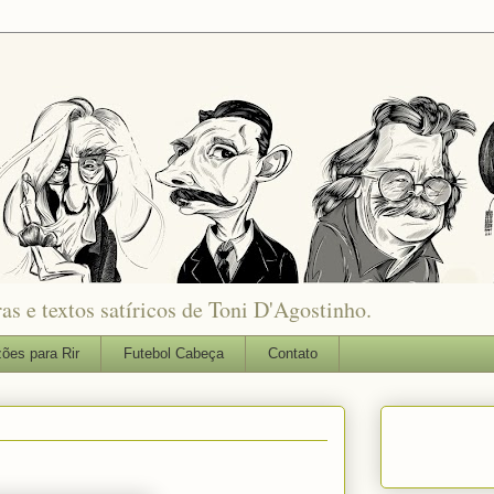
as e textos satíricos de Toni D'Agostinho.
ões para Rir
Futebol Cabeça
Contato