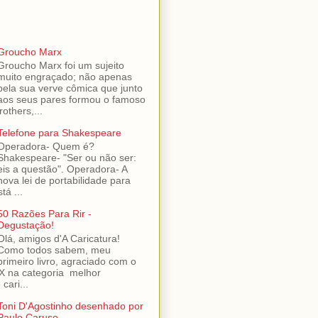
Groucho Marx
Groucho Marx foi um sujeito
muito engraçado; não apenas
pela sua verve cômica que junto
aos seus pares formou o famoso
others,...
Telefone para Shakespeare
Operadora- Quem é?
Shakespeare- "Ser ou não ser:
eis a questão". Operadora- A
nova lei de portabilidade para
tá ...
50 Razões Para Rir -
Degustação!
Olá, amigos d'A Caricatura!
Como todos sabem, meu
primeiro livro, agraciado com o
 na categoria melhor
cari...
Toni D'Agostinho desenhado por
Paulo Caruso