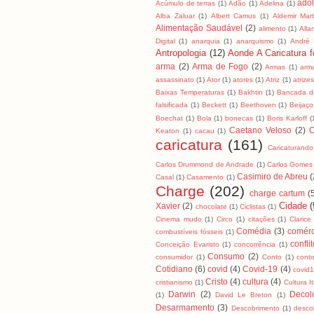
ado
Acúmulo de terras
(1)
Adão
(1)
Adelina
(1)
Alba Zaluar
(1)
Albert Camus
(1)
Aldemir Mart
Alimentação Saudável
(2)
alimento
(1)
All
Digital
(1)
anarquia
(1)
anarquismo
(1)
André
Antropologia
(12)
Aonde A Caricatura fo
arma
(2)
Arma de Fogo
(2)
Armas
(1)
arm
assassinato
(1)
Ator
(1)
atores
(1)
Atriz
(1)
atrizes
Baixas Temperaturas
(1)
Bakhtin
(1)
Bancada da
falsificada
(1)
Beckett
(1)
Beethoven
(1)
Beijaço
Boechat
(1)
Bola
(1)
bonecas
(1)
Boris Karloff
(
Caetano Veloso
(2)
C
Keaton
(1)
cacau
(1)
caricatura
(161)
Caricaturando
Carlos Drummond de Andrade
(1)
Carlos Gomes
Casimiro de Abreu
(
Casal
(1)
Casamento
(1)
Charge
(202)
charge cartum
(
Cidade
(
Xavier
(2)
chocolate
(1)
Ciclistas
(1)
Cinema mudo
(1)
Circo
(1)
citações
(1)
Clarice
Comédia
(3)
comérc
combustíveis fósseis
(1)
confli
Conceição Evaristo
(1)
concorrência
(1)
Consumo
(2)
consumidor
(1)
Conto
(1)
cont
Cotidiano
(6)
covid
(4)
Covid-19
(4)
covid
Cristo
(4)
cultura
(4)
cristianismo
(1)
Cultura I
Darwin
(2)
Decol
(1)
David Le Breton
(1)
Desarmamento
(3)
Descobrimento
(1)
desco