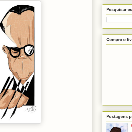
Pesquisar es
Compre o liv
Postagens p