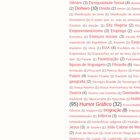
Gênero
(3)
Desigualdade Social
(4)
desma
Dinheiro
(10)
(2)
Direita
(2)
direito
(1)
Direit
(1)
Distribuição de terra
(1)
Distribuição de terra
Drummond
(1)
É assim que eu vejo as pessoas
Elis Regina
(2)
Einstein
(1)
eleição
(1)
El
Empreendedorismo
(3)
Emprego
(2)
ene
Esboços sociais
(3)
Erundina
(1)
escala 6
Esqu
espetáculo
(1)
Espiritismo
(1)
Esporte
(1)
EUA
(4)
etarismo
(1)
ética
(1)
Euclides da C
Expressões
(1)
Expressões ao pé da letra
(1)
E
Favelização
(2)
fato
(1)
Favela
(1)
Felicidad
figuras de linguagem
(2)
Filosofia
(6)
Filo
formação
(1)
Foucault
(1)
Francis Bacon
(1)
Fran
Futuro
(4)
Gabriel Chalita
(1)
Gaddafi
(1)
Gal 
geografia
(2)
Georges Bataille
(1)
Gessinger
(
(1)
Graça Aranha
(1)
Graça AranhaAracy de Alm
Guerra
(4)
Guimarãe
Guerra nas Estrelas
(1)
histó
hipérbole
(1)
Hipocondria
(1)
hipocrisia
(1)
(95)
Humor Gráfico
(32)
Iconoclasti
Imigração
(8)
Gênero
(1)
imagem
(1)
Imigraç
Infância
(3)
Industrialização
(1)
Infraestrutura
(
intolerância
(1)
intolerância religiosa
(1)
invasão
Jesus
(3)
João Cabral de Me
Jô Soares
(1)
(2)
José de Alencar
(1)
José Lins do Rego
(1)
J
Raikkonen
(1)
Laerte
(1)
Latifúndio
(1)
lavage