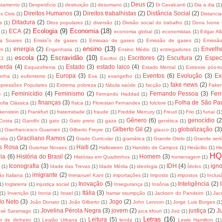
Deus
(2)
tamento
(1)
Desperdício
(1)
destruição
(1)
desumano
(1)
Di Cavalcanti
(1)
Dia a dia
(1)
Direitos Humanos
(3)
Direitos trabalhistas
(2)
Distância Social
(2)
os Civis
(1)
Distancia
Ditadura
(2)
s
(1)
Ditos populares
(1)
diversão
(1)
Divisão social do trabalho
(1)
Dona Ivone 
Ecologia
(9)
Economia
(18)
ECA
(2)
(1)
economia global
(1)
economistas
(1)
Edgar Al
za Soares
(1)
Emiss˜o de gases
(1)
Emissao de gases
(1)
Emissão de gases
(1)
Emissã
ensino
(13)
energia
(2)
Envelh
m
(1)
Engenharia
(1)
Ensino Médio
(1)
entregadores
(1)
escola
(12)
Escravidão
(10)
Escritores
(2)
Escultura
(2)
Espec
X1
(1)
Escritor
(1)
erda
(4)
Estado
(3)
estado laico
(4)
Esquizofrenia
(1)
Estado Mental
(1)
Estresse pós-t
Europa
(3)
Eventos
(6)
Evolução
(3)
Ex
unha
(1)
eufemismo
(1)
Eva
(1)
evangelho
(1)
fake news
(2)
xpressões Populares
(1)
Extrema pobreza
(1)
fábula saúde
(1)
facção
(1)
Fake
Feminicídio
(4)
Feminismo
(2)
Fernando Pessoa
(3)
Ferr
e
(1)
Fernando Haddad
(1)
finanças
(3)
Folha de São Pa
sofia Clássica
(1)
física
(1)
Florestan Fernandes
(1)
folclore
(1)
kenstein
(1)
Frankfurt
(1)
fraternidade
(1)
fraude
(1)
Freddie Mercury
(1)
Freud
(1)
Frio
(1)
funai
(1
Gênero
(6)
genocídio
(2
Costa
(1)
Gandhi
(1)
gato
(1)
Gato preto
(1)
gaza
(1)
genética
(1)
Gilberto Gil
(2)
globalização
(3)
1)
Gianfrancesco Guarnieri
(1)
Gilberto Freyre
(1)
glauco
(1)
Graciliano Ramos
(2)
eida
(1)
Grade Curricular
(1)
gramática
(1)
Grande Otelo
(1)
Grande sert
s Rosa
(2)
Haiti
(2)
Guiomar Novaes
(1)
Halloween
(1)
Haroldo de Campos
(1)
Heráclito
(1)
He
HQ
ria
(6)
História do Brasil
(2)
Homem
(3)
Histórias em Quadrinhos
(1)
homenagem
(1)
Iconografia
(3)
IDH
(4)
igno
a
(1)
Idade das Trevas
(1)
Idade Média
(1)
ideologia
(1)
Ídolos
(1)
imigrante
(2)
ão Italiana
(1)
Immanuel Kant
(1)
importações
(1)
Imposto
(1)
impostos
(1)
Inclus
Inovação
(5)
Inteligência
(2)
1)
Inglaterra
(1)
injustiça social
(1)
Insegurança
(1)
Insônia
(1)
Itália
(3)
(1)
Invenção
(1)
Ironia
(1)
Israel
(1)
Itamar ssumpção
(1)
Jackson do Pandeiro
(1)
Jac
lo Neto
(3)
Jogo
(2)
João Donato
(1)
João Gilberto
(1)
John Lennon
(1)
Jorge Luis Borges
(1
Jovelina Pérola Negra
(3)
jovem
(2)
justiça
(2)
Ju
osé Saramago
(1)
juca kfouri
(1)
Juiz
(1)
Letras
(16)
Leitura
(5)
m de dinheiro
(1)
Legião Urbana
(1)
lenda
(1)
Lewis Hamilton
(1)