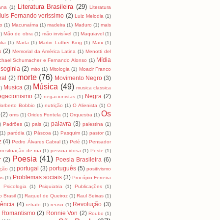
Literatura Brasileira
(29)
cana
(1)
Literatura
luis Fernando verissimo
(2)
Luiz Melodia
(1)
o
(1)
Macunaíma
(1)
madeira
(1)
Maduro
(1)
mais
)
Mão de obra
(1)
mão invisível
(1)
Maquiavel
(1)
lia
(1)
Marta
(1)
Martin Luther King
(1)
Marx
(1)
a
(2)
Memorial da América Latina
(1)
Menotti del
Mídia
chael Schumacher e Fernando Alonso
(1)
soginia
(2)
mito
(1)
Mitologia
(1)
Moacir Franco
morte
(76)
ral
(2)
Movimento Negro
(3)
Música
(49)
Musica
(3)
)
musica classica
egacionismo
(3)
Negra
(2)
negacionistas
(1)
orberto Bobbio
(1)
nutrição
(1)
O Alienista
(1)
O
Os
(2)
oms
(1)
Orides Fontela
(1)
Orquestra
(1)
palavra
(3)
)
Padrões
(1)
pais
(1)
palestina
(1)
(1)
paródia
(1)
Páscoa
(1)
Pasquim
(1)
pastor
(1)
z
(4)
Pedro Álvares Cabral
(1)
Pelé
(1)
Pensador
m situação de rua
(1)
pessoa idosa
(1)
Peste
(1)
Poesia
(41)
r
(2)
Poesia Brasileira
(6)
portugal
(3)
português
(5)
ição
(1)
positivismo
Problemas sociais
(3)
os
(1)
Procópio Ferreira
)
Psicologia
(1)
Psiquiatria
(1)
Publicações
(1)
 Brasil
(1)
Raquel de Queiroz
(1)
Raul Seixas
(1)
tência
(4)
Revolução
(3)
retrato
(1)
reuso
(1)
Romantismo
(2)
Ronnie Von
(2)
Roubo
(1)