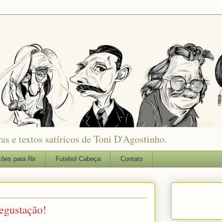
as e textos satíricos de Toni D'Agostinho.
ões para Rir
Futebol Cabeça
Contato
egustação!