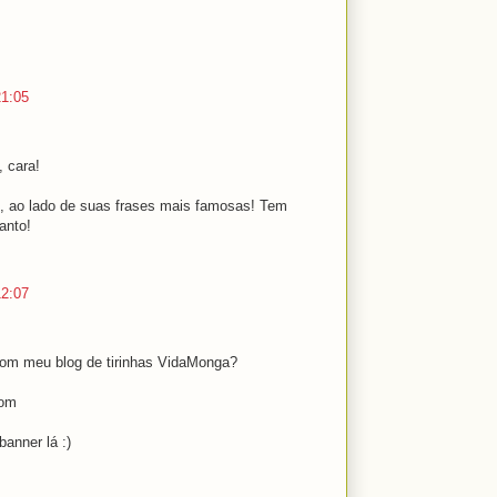
21:05
, cara!
e, ao lado de suas frases mais famosas! Tem
anto!
12:07
com meu blog de tirinhas VidaMonga?
com
anner lá :)