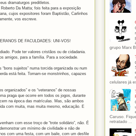
eus dramaturgos preditletos.
 Roberto Da Matta; fois feita para a exposição
ana, cujos expositores foram Baptistão, Carlinhos
samente, vos escreve.
ERANOS DE FACULDADES: UNI-VOS!
grupo Marx Br
diado. Pode ter valores cristãos ou de cidadania.
os amigos, para a família. Para a sociedade.
 “bons sujeitos” numa torcida organizada ou num
merda está feita. Tornam-se monstrinhos, capazes
celulares já es
res organizados” e os “veteranos” de nossas
uma praga que ocorre em todos os jogos, durante
ecem na época das matrículas. Mas, são ambos
tida com muita, mas muita mesmo, educação. E
Caruso. Fiqu
retratado ...
venham com esse troço de “trote solidário”, não. É
demonstrar um mínimo de civilidade e não de
unos com uma festa, com um baile, com um desfile