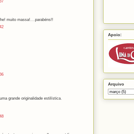
37
ehe! muito massa!....parabéns!!
42
Apoio:
36
Arquivo
ma grande originalidade estilística.
48