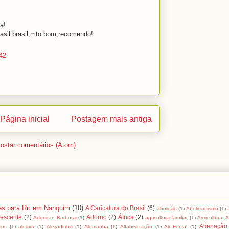
a!
 brasil brasil,mto bom,recomendo!
42
Página inicial
Postagem mais antiga
ostar comentários (Atom)
es para Rir em Nanquim
(10)
A Caricatura do Brasil
(6)
abolição
(1)
Abolicionismo
(1)
lescente
(2)
Adorno
(2)
África
(2)
Adoniran Barbosa
(1)
agricultura familiar
(1)
Agricultura. 
Alienação
ins
(1)
alegria
(1)
Aleijadinho
(1)
Alemanha
(1)
Alfabetização
(1)
Ali Ferzat
(1)