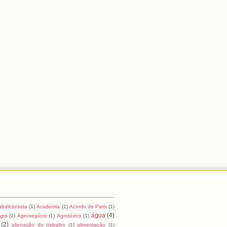
abolicionista
(1)
Academia
(1)
Acordo de Paris
(1)
água
(4)
Agro
(1)
Agronegócio
(1)
Agrotóxico
(1)
(2)
alienação do trabalho
(1)
alimentação
(1)