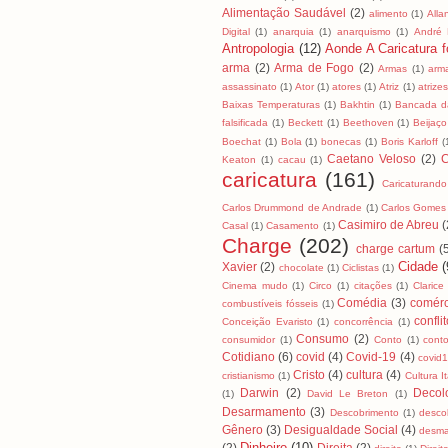
Alimentação Saudável
(2)
alimento
(1)
All
Digital
(1)
anarquia
(1)
anarquismo
(1)
André
Antropologia
(12)
Aonde A Caricatura fo
arma
(2)
Arma de Fogo
(2)
Armas
(1)
arm
assassinato
(1)
Ator
(1)
atores
(1)
Atriz
(1)
atrizes
Baixas Temperaturas
(1)
Bakhtin
(1)
Bancada da
falsificada
(1)
Beckett
(1)
Beethoven
(1)
Beijaço
Boechat
(1)
Bola
(1)
bonecas
(1)
Boris Karloff
(
Caetano Veloso
(2)
C
Keaton
(1)
cacau
(1)
caricatura
(161)
Caricaturando
Carlos Drummond de Andrade
(1)
Carlos Gomes
Casimiro de Abreu
(
Casal
(1)
Casamento
(1)
Charge
(202)
charge cartum
(
Cidade
(
Xavier
(2)
chocolate
(1)
Ciclistas
(1)
Cinema mudo
(1)
Circo
(1)
citações
(1)
Clarice
Comédia
(3)
comérc
combustíveis fósseis
(1)
confli
Conceição Evaristo
(1)
concorrência
(1)
Consumo
(2)
consumidor
(1)
Conto
(1)
cont
Cotidiano
(6)
covid
(4)
Covid-19
(4)
covid
Cristo
(4)
cultura
(4)
cristianismo
(1)
Cultura I
Darwin
(2)
Decol
(1)
David Le Breton
(1)
Desarmamento
(3)
Descobrimento
(1)
desco
Gênero
(3)
Desigualdade Social
(4)
desma
Dinheiro
(10)
(2)
Direita
(2)