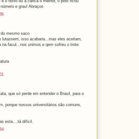
se é o texto ou a carica o melhor, o post ficou
 número e grau! Abraços
36
ha do mesmo saco
 lutassem, isso acabaria...mas eles aceitam,
a na facul...nos unimos e qem sofreu o trote
atura
01
ta, que só perde em entender o Brasil, para o
um, porque nossos universitários são comuns,
esta....tá difícil.
34