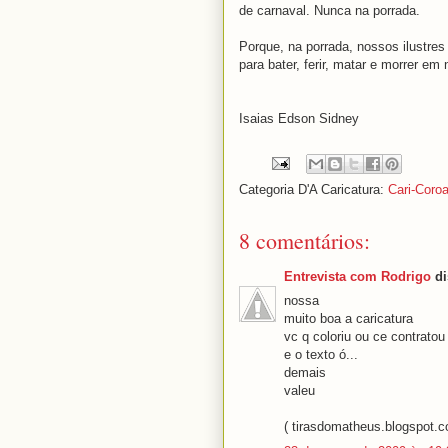
de carnaval. Nunca na porrada.
Porque, na porrada, nossos ilustres
para bater, ferir, matar e morrer e
Isaias Edson Sidney
Categoria D'A Caricatura:
Cari-Coro
8 comentários:
Entrevista com Rodrigo
di
nossa
muito boa a caricatura
vc q coloriu ou ce contratou
e o texto ó...
demais
valeu
( tirasdomatheus.blogspot.co