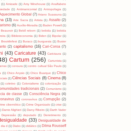
a
(1)
Amizade
(1)
Amy Winehouse
(1)
Analfabeto
siedade
(1)
Antimanicomial
(1)
Antropofagia
(1)
Aquecimento Global
(7)
Ariano Suassuna
(1)
na
(13)
Assalto
(2)
Arte Sacra
(1)
Artista
(1)
tarismo
(6)
Auxílio-Moradia
(1)
Baden Powell
(1)
Beauvoir
(1)
Bebê reborn
(1)
bebida
(1)
bebida
reira
(1)
Biblioteconomia
(1)
Biden
(1)
Bipolar
(1)
)
Brooklinfest
(1)
Buraco
(1)
burguesia
(1)
Buster
capitalismo
(16)
anto
(2)
Cari-Coroa
(7)
ni
(43)
Caricature
(43)
Carictaura
(1)
48)
Cartum
(256)
Cartunista
(1)
censo
(1)
censura
(1)
centro cultual São Paulo
(1)
Chico
a
(1)
Chico Anysio
(1)
Chico Buarque
(1)
Ciências Sociais
(8)
Cinema
(8)
ociais
(1)
(1)
coletivo
(1)
Colonialismo
(1)
colonização
(1)
omunidades tradicionais
(2)
Comunismo
(1)
cia de classe
(3)
Consciência Negra
(4)
onavirus
(2)
Corrupção
(2)
coronavírus
(1)
rime cibernético
(1)
Crime Organizado
(1)
crise
(1)
1)
Dante Alighieri
(1)
Darcy Ribeiro
(1)
Darth Vader
Depressão
(1)
deputado
(1)
Derretimento
(1)
desigualdade
(33)
Desigualdade de
Dilma Rousseff
dia d
(1)
Diabo
(1)
didático
(1)