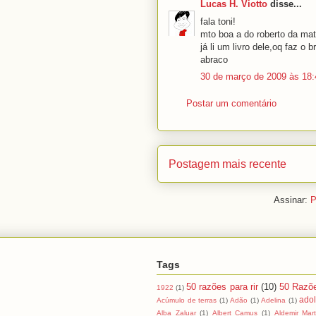
Lucas H. Viotto
disse...
fala toni!
mto boa a do roberto da mat
já li um livro dele,oq faz o
abraco
30 de março de 2009 às 18:
Postar um comentário
Postagem mais recente
Assinar:
P
Tags
50 razões para rir
(10)
50 Razõ
1922
(1)
ado
Acúmulo de terras
(1)
Adão
(1)
Adelina
(1)
Alba Zaluar
(1)
Albert Camus
(1)
Aldemir Mart