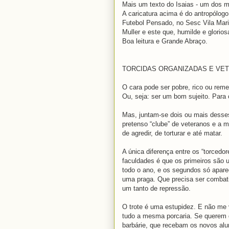
Mais um texto do Isaias - um dos m
A caricatura acima é do antropólogo
Futebol Pensado, no Sesc Vila Mari
Muller e este que, humilde e glorio
Boa leitura e Grande Abraço.
TORCIDAS ORGANIZADAS E VET
O cara pode ser pobre, rico ou reme
Ou, seja: ser um bom sujeito. Para 
Mas, juntam-se dois ou mais desses
pretenso “clube” de veteranos e a 
de agredir, de torturar e até matar.
A única diferença entre os “torcedo
faculdades é que os primeiros são 
todo o ano, e os segundos só apar
uma praga. Que precisa ser comba
um tanto de repressão.
O trote é uma estupidez. E não me 
tudo a mesma porcaria. Se querem 
barbárie, que recebam os novos al