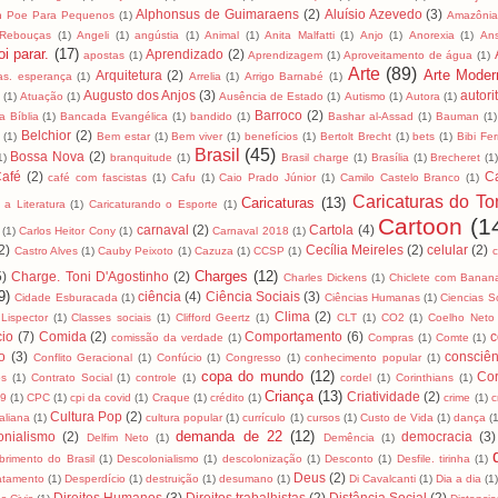
Alphonsus de Guimaraens
(2)
Aluísio Azevedo
(3)
an Poe Para Pequenos
(1)
Amazôni
 Rebouças
(1)
Angeli
(1)
angústia
(1)
Animal
(1)
Anita Malfatti
(1)
Anjo
(1)
Anorexia
(1)
An
i parar.
(17)
Aprendizado
(2)
apostas
(1)
Aprendizagem
(1)
Aproveitamento de água
(1)
Arte
(89)
Arte Moder
Arquitetura
(2)
as. esperança
(1)
Arrelia
(1)
Arrigo Barnabé
(1)
Augusto dos Anjos
(3)
autori
(1)
Atuação
(1)
Ausência de Estado
(1)
Autismo
(1)
Autora
(1)
Barroco
(2)
 Bíblia
(1)
Bancada Evangélica
(1)
bandido
(1)
Bashar al-Assad
(1)
Bauman
(1)
Belchior
(2)
(1)
Bem estar
(1)
Bem viver
(1)
benefícios
(1)
Bertolt Brecht
(1)
bets
(1)
Bibi Fer
Brasil
(45)
Bossa Nova
(2)
1)
branquitude
(1)
Brasil charge
(1)
Brasília
(1)
Brecheret
(1
afé
(2)
C
café com fascistas
(1)
Cafu
(1)
Caio Prado Júnior
(1)
Camilo Castelo Branco
(1)
Caricaturas do To
Caricaturas
(13)
 a Literatura
(1)
Caricaturando o Esporte
(1)
Cartoon
(1
carnaval
(2)
Cartola
(4)
(1)
Carlos Heitor Cony
(1)
Carnaval 2018
(1)
2)
Cecília Meireles
(2)
celular
(2)
Castro Alves
(1)
Cauby Peixoto
(1)
Cazuza
(1)
CCSP
(1)
Charges
(12)
5)
Charge. Toni D'Agostinho
(2)
Charles Dickens
(1)
Chiclete com Banan
9)
ciência
(4)
Ciência Sociais
(3)
Cidade Esburacada
(1)
Ciências Humanas
(1)
Ciencias S
Clima
(2)
 Lispector
(1)
Classes sociais
(1)
Clifford Geertz
(1)
CLT
(1)
CO2
(1)
Coelho Neto
io
(7)
Comida
(2)
Comportamento
(6)
c
comissão da verdade
(1)
Compras
(1)
Comte
(1)
to
(3)
consciên
Conflito Geracional
(1)
Confúcio
(1)
Congresso
(1)
conhecimento popular
(1)
copa do mundo
(12)
Cor
os
(1)
Contrato Social
(1)
controle
(1)
cordel
(1)
Corinthians
(1)
Criança
(13)
Criatividade
(2)
19
(1)
CPC
(1)
cpi da covid
(1)
Craque
(1)
crédito
(1)
crime
(1)
c
Cultura Pop
(2)
taliana
(1)
cultura popular
(1)
currículo
(1)
cursos
(1)
Custo de Vida
(1)
dança
(
demanda de 22
(12)
onialismo
(2)
democracia
(3)
Delfim Neto
(1)
Demência
(1)
brimento do Brasil
(1)
Descolonialismo
(1)
descolonização
(1)
Desconto
(1)
Desfile. tirinha
(1)
Deus
(2)
tamento
(1)
Desperdício
(1)
destruição
(1)
desumano
(1)
Di Cavalcanti
(1)
Dia a dia
(1)
Direitos Humanos
(3)
Direitos trabalhistas
(2)
Distância Social
(2)