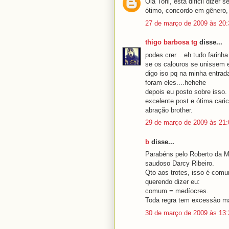
Ola Toni, esta dificil dizer 
ótimo, concordo em gênero,
27 de março de 2009 às 20:
thigo barbosa tg
disse...
podes crer....eh tudo farin
se os calouros se unissem e
digo iso pq na minha entrad
foram eles....hehehe
depois eu posto sobre isso.
excelente post e ótima caric
abração brother.
29 de março de 2009 às 21:
b
disse...
Parabéns pelo Roberto da Ma
saudoso Darcy Ribeiro.
Qto aos trotes, isso é com
querendo dizer eu:
comum = medíocres.
Toda regra tem excessão mas 
30 de março de 2009 às 13: