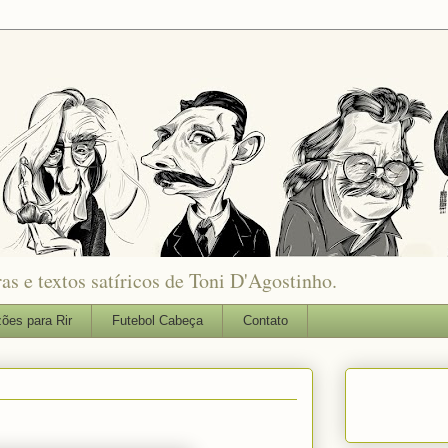
as e textos satíricos de Toni D'Agostinho.
ões para Rir
Futebol Cabeça
Contato