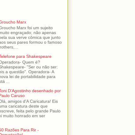
Groucho Marx
Groucho Marx foi um sujeito
muito engraçado; não apenas
pela sua verve cômica que junto
aos seus pares formou o famoso
others,...
Telefone para Shakespeare
Operadora- Quem é?
Shakespeare- "Ser ou não ser:
eis a questão". Operadora- A
nova lei de portabilidade para
tá ...
Toni D'Agostinho desenhado por
Paulo Caruso
Olá, amigos d'A Caricatura! Eis
uma caricatura deste que
escreve, feita pelo grande Paulo
ei muito honrado em ser
50 Razões Para Rir -
Degustação!