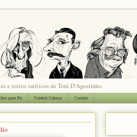
as e textos satíricos de Toni D'Agostinho.
ões para Rir
Futebol Cabeça
Contato
dio