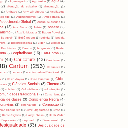
água
(4)
Agro
(1)
Agronegócio
(1)
Agrotóxico
(1)
(2)
alienação do trabalho
(1)
alimentação
(1)
a
(1)
Amizade
(1)
Amy Winehouse
(1)
Analfabeto
siedade
(1)
Antimanicomial
(1)
Antropofagia
(1)
Aquecimento Global
(7)
Ariano Suassuna
(1)
na
(13)
Assalto
(2)
Arte Sacra
(1)
Artista
(1)
tarismo
(6)
Auxílio-Moradia
(1)
Baden Powell
(1)
Beauvoir
(1)
Bebê reborn
(1)
bebida
(1)
bebida
reira
(1)
Biblioteconomia
(1)
Biden
(1)
Bipolar
(1)
)
Brooklinfest
(1)
Buraco
(1)
burguesia
(1)
Buster
capitalismo
(16)
anto
(2)
Cari-Coroa
(7)
ni
(43)
Caricature
(43)
Carictaura
(1)
48)
Cartum
(256)
Cartunista
(1)
censo
(1)
censura
(1)
centro cultual São Paulo
(1)
Chico
a
(1)
Chico Anysio
(1)
Chico Buarque
(1)
Ciências Sociais
(8)
Cinema
(8)
ociais
(1)
(1)
coletivo
(1)
Colonialismo
(1)
colonização
(1)
omunidades tradicionais
(2)
Comunismo
(1)
cia de classe
(3)
Consciência Negra
(4)
onavirus
(2)
Corrupção
(2)
coronavírus
(1)
rime cibernético
(1)
Crime Organizado
(1)
crise
(1)
1)
Dante Alighieri
(1)
Darcy Ribeiro
(1)
Darth Vader
Depressão
(1)
deputado
(1)
Derretimento
(1)
desigualdade
(33)
Desigualdade de