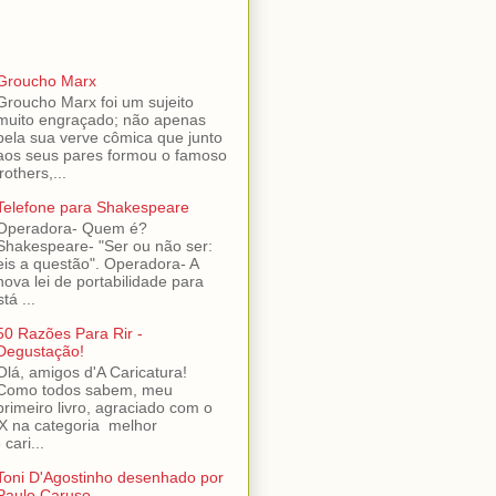
Groucho Marx
Groucho Marx foi um sujeito
muito engraçado; não apenas
pela sua verve cômica que junto
aos seus pares formou o famoso
others,...
Telefone para Shakespeare
Operadora- Quem é?
Shakespeare- "Ser ou não ser:
eis a questão". Operadora- A
nova lei de portabilidade para
tá ...
50 Razões Para Rir -
Degustação!
Olá, amigos d'A Caricatura!
Como todos sabem, meu
primeiro livro, agraciado com o
 na categoria melhor
cari...
Toni D'Agostinho desenhado por
Paulo Caruso