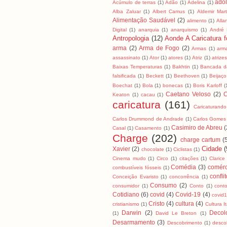
ado
Acúmulo de terras
(1)
Adão
(1)
Adelina
(1)
Alba Zaluar
(1)
Albert Camus
(1)
Aldemir Mart
Alimentação Saudável
(2)
alimento
(1)
All
Digital
(1)
anarquia
(1)
anarquismo
(1)
André
Antropologia
(12)
Aonde A Caricatura fo
arma
(2)
Arma de Fogo
(2)
Armas
(1)
arm
assassinato
(1)
Ator
(1)
atores
(1)
Atriz
(1)
atrizes
Baixas Temperaturas
(1)
Bakhtin
(1)
Bancada da
falsificada
(1)
Beckett
(1)
Beethoven
(1)
Beijaço
Boechat
(1)
Bola
(1)
bonecas
(1)
Boris Karloff
(
Caetano Veloso
(2)
C
Keaton
(1)
cacau
(1)
caricatura
(161)
Caricaturando
Carlos Drummond de Andrade
(1)
Carlos Gomes
Casimiro de Abreu
(
Casal
(1)
Casamento
(1)
Charge
(202)
charge cartum
(
Cidade
(
Xavier
(2)
chocolate
(1)
Ciclistas
(1)
Cinema mudo
(1)
Circo
(1)
citações
(1)
Clarice
Comédia
(3)
comérc
combustíveis fósseis
(1)
confli
Conceição Evaristo
(1)
concorrência
(1)
Consumo
(2)
consumidor
(1)
Conto
(1)
cont
Cotidiano
(6)
covid
(4)
Covid-19
(4)
covid
Cristo
(4)
cultura
(4)
cristianismo
(1)
Cultura I
Darwin
(2)
Decol
(1)
David Le Breton
(1)
Desarmamento
(3)
Descobrimento
(1)
desco