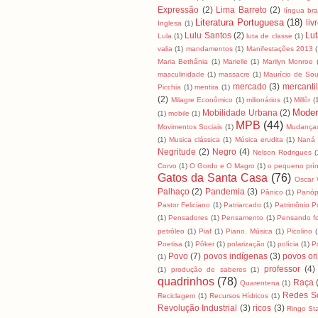
Expressão
(2)
Lima Barreto
(2)
língua bras
Literatura Portuguesa
(18)
liv
Inglesa
(1)
Lulu Santos
(2)
Lut
Lula
(1)
luta de classe
(1)
valia
(1)
mandamentos
(1)
Manifestações 2013
Maria Bethânia
(1)
Marielle
(1)
Marilyn Monroe
masculinidade
(1)
massacre
(1)
Maurício de So
mercado
(3)
mercanti
Picchia
(1)
mentira
(1)
(2)
Milagre Econômico
(1)
milionários
(1)
Millôr
(
Moder
Mobilidade Urbana
(2)
(1)
mobile
(1)
MPB
(44)
Movimentos Sociais
(1)
Mudanças
(1)
Musica clássica
(1)
Música erudita
(1)
Naná 
Negritude
(2)
Negro
(4)
Nelson Rodrigues
(
Corvo
(1)
O Gordo e O Magro
(1)
o pequeno prín
Gatos da Santa Casa
(76)
Oscar 
Palhaço
(2)
Pandemia
(3)
Pânico
(1)
Panóp
Pastor Feliciano
(1)
Patriarcado
(1)
Patrimônio P
(1)
Pensadores
(1)
Pensamento
(1)
Pensando fo
petróleo
(1)
Piaf
(1)
Piano. Música
(1)
Picolino
(
Poetisa
(1)
Pôker
(1)
polarização
(1)
polícia
(1)
Po
Povo
(7)
povos indígenas
(3)
povos ori
(1)
professor
(4)
(1)
produção de saberes
(1)
quadrinhos
(78)
Raça
Quarentena
(1)
Redes So
Reciclagem
(1)
Recursos Hídricos
(1)
Revolução Industrial
(3)
ricos
(3)
Ringo Sta