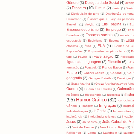
Gênero
(3)
Desigualdade Social
(4)
desma
Dinheiro
(10)
(2)
Direita
(2)
direito
(1)
Direit
(1)
Distribuição de terra
(1)
Distribuição de terra
Drummond
(1)
É assim que eu vejo as pessoas
Elis Regina
(2)
Einstein
(1)
eleição
(1)
El
Empreendedorismo
(3)
Emprego
(2)
ene
Esboços sociais
(3)
Erundina
(1)
escala 6
Esqu
espetáculo
(1)
Espiritismo
(1)
Esporte
(1)
EUA
(4)
etarismo
(1)
ética
(1)
Euclides da C
Expressões
(1)
Expressões ao pé da letra
(1)
E
Favelização
(2)
fato
(1)
Favela
(1)
Felicidad
figuras de linguagem
(2)
Filosofia
(6)
Filo
formação
(1)
Foucault
(1)
Francis Bacon
(1)
Fran
Futuro
(4)
Gabriel Chalita
(1)
Gaddafi
(1)
Gal 
geografia
(2)
Georges Bataille
(1)
Gessinger
(
(1)
Graça Aranha
(1)
Graça AranhaAracy de Alm
Guerra
(4)
Guimarãe
Guerra nas Estrelas
(1)
histó
hipérbole
(1)
Hipocondria
(1)
hipocrisia
(1)
(95)
Humor Gráfico
(32)
Iconoclasti
Imigração
(8)
Gênero
(1)
imagem
(1)
Imigraç
Infância
(3)
Industrialização
(1)
Infraestrutura
(
intolerância
(1)
intolerância religiosa
(1)
invasão
Jesus
(3)
João Cabral de Me
Jô Soares
(1)
(2)
José de Alencar
(1)
José Lins do Rego
(1)
J
Raikkonen
(1)
Laerte
(1)
Latifúndio
(1)
lavage