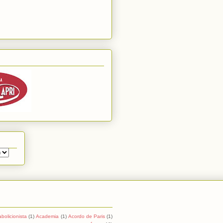
abolicionista
(1)
Academia
(1)
Acordo de Paris
(1)