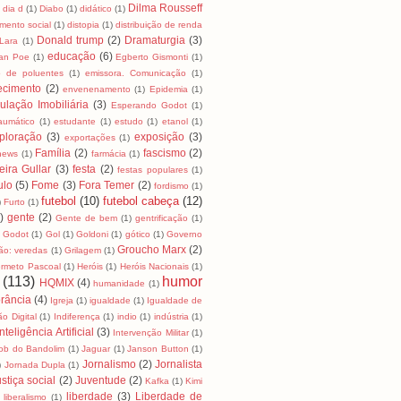
Dilma Rousseff
dia d
(1)
Diabo
(1)
didático
(1)
mento social
(1)
distopia
(1)
distribuição de renda
Donald trump
(2)
Dramaturgia
(3)
Lara
(1)
educação
(6)
lan Poe
(1)
Egberto Gismonti
(1)
o de poluentes
(1)
emissora. Comunicação
(1)
ecimento
(2)
envenenamento
(1)
Epidemia
(1)
ulação Imobiliária
(3)
Esperando Godot
(1)
raumático
(1)
estudante
(1)
estudo
(1)
etanol
(1)
ploração
(3)
exposição
(3)
exportações
(1)
Família
(2)
fascismo
(2)
news
(1)
farmácia
(1)
eira Gullar
(3)
festa
(2)
festas populares
(1)
ulo
(5)
Fome
(3)
Fora Temer
(2)
fordismo
(1)
futebol
(10)
futebol cabeça
(12)
)
Furto
(1)
)
gente
(2)
Gente de bem
(1)
gentrificação
(1)
Godot
(1)
Gol
(1)
Goldoni
(1)
gótico
(1)
Governo
Groucho Marx
(2)
ão: veredas
(1)
Grilagem
(1)
rmeto Pascoal
(1)
Heróis
(1)
Heróis Nacionais
(1)
(113)
humor
HQMIX
(4)
humanidade
(1)
rância
(4)
Igreja
(1)
igualdade
(1)
Igualdade de
ão Digital
(1)
Indiferença
(1)
indio
(1)
indústria
(1)
Inteligência Artificial
(3)
Intervenção Militar
(1)
ob do Bandolim
(1)
Jaguar
(1)
Janson Button
(1)
Jornalismo
(2)
Jornalista
)
Jornada Dupla
(1)
stiça social
(2)
Juventude
(2)
Kafka
(1)
Kimi
liberdade
(3)
Liberdade de
liberalismo
(1)