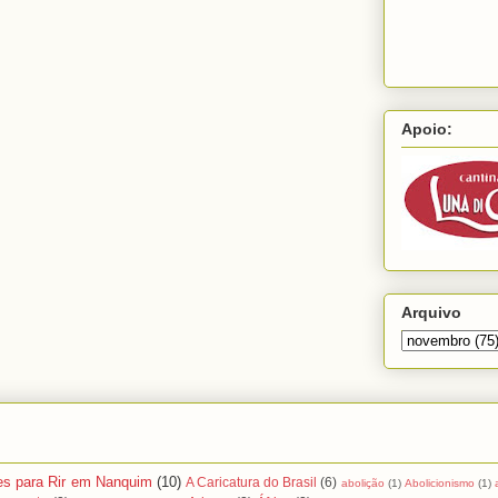
Apoio:
Arquivo
es para Rir em Nanquim
(10)
A Caricatura do Brasil
(6)
abolição
(1)
Abolicionismo
(1)