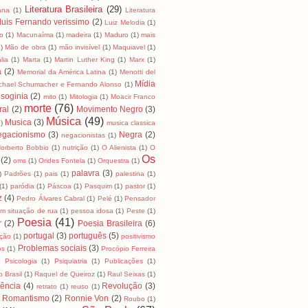
Literatura Brasileira
(29)
cana
(1)
Literatura
luis Fernando verissimo
(2)
Luiz Melodia
(1)
o
(1)
Macunaíma
(1)
madeira
(1)
Maduro
(1)
mais
)
Mão de obra
(1)
mão invisível
(1)
Maquiavel
(1)
lia
(1)
Marta
(1)
Martin Luther King
(1)
Marx
(1)
a
(2)
Memorial da América Latina
(1)
Menotti del
Mídia
chael Schumacher e Fernando Alonso
(1)
soginia
(2)
mito
(1)
Mitologia
(1)
Moacir Franco
morte
(76)
ral
(2)
Movimento Negro
(3)
Música
(49)
Musica
(3)
)
musica classica
egacionismo
(3)
Negra
(2)
negacionistas
(1)
orberto Bobbio
(1)
nutrição
(1)
O Alienista
(1)
O
Os
(2)
oms
(1)
Orides Fontela
(1)
Orquestra
(1)
palavra
(3)
)
Padrões
(1)
pais
(1)
palestina
(1)
(1)
paródia
(1)
Páscoa
(1)
Pasquim
(1)
pastor
(1)
z
(4)
Pedro Álvares Cabral
(1)
Pelé
(1)
Pensador
m situação de rua
(1)
pessoa idosa
(1)
Peste
(1)
Poesia
(41)
r
(2)
Poesia Brasileira
(6)
portugal
(3)
português
(5)
ição
(1)
positivismo
Problemas sociais
(3)
os
(1)
Procópio Ferreira
)
Psicologia
(1)
Psiquiatria
(1)
Publicações
(1)
 Brasil
(1)
Raquel de Queiroz
(1)
Raul Seixas
(1)
tência
(4)
Revolução
(3)
retrato
(1)
reuso
(1)
Romantismo
(2)
Ronnie Von
(2)
Roubo
(1)