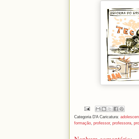
Categoria D'A Caricatura:
adolescen
formação
,
professor
,
professora
,
pr
Nenhum comentário: