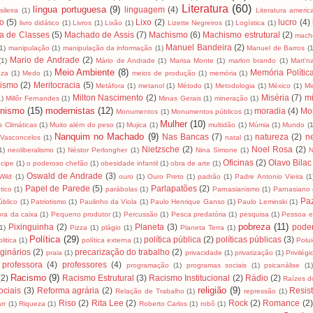
Literatura
(60)
língua portuguesa
(9)
linguagem
(4)
ileira
(1)
Literatura ameri
ro
(5)
Lixo
(2)
lucro
(4)
livro didático
(1)
Livros
(1)
Lixão
(1)
Lizette Negreiros
(1)
Logística
(1)
a de Classes
(5)
Machado de Assis
(7)
Machismo
(6)
Machismo estrutural
(2)
mach
Manuel Bandeira
(2)
(1)
manipulação
(1)
manipulação da informação
(1)
Manuel de Barros
(1
Mario de Andrade
(2)
(1)
Mário de Andrade
(1)
Marisa Monte
(1)
marlon brando
(1)
Mart'na
Meio Ambiente
(8)
Memória Polític
uza
(1)
Medo
(1)
meios de produção
(1)
memória
(1)
lismo
(2)
Meritocracia
(5)
Metáfora
(1)
metanol
(1)
Método
(1)
Metodologia
(1)
México
(1)
Mi
Milton Nascimento
(2)
Miséria
(7)
mi
1)
Millôr Fernandes
(1)
Minas Gerais
(1)
mineração
(1)
nismo
(15)
modernistas
(12)
moradia
(4)
Mo
Monumentos
(1)
Monumentos públicos
(1)
Mulher
(10)
 Climáticas
(1)
Muito além do peso
(1)
Mujica
(1)
multidão
(1)
Múmia
(1)
Mundo
(1
Nanquim no Machado
(9)
Nas Bancas
(7)
natureza
(2)
n
Vasconcelos
(1)
natal
(1)
Nietzsche
(2)
Noel Rosa
(2)
1)
neoliberalismo
(1)
Néstor Perlongher
(1)
Nina Simone
(1)
N
Oficinas
(2)
Olavo Bilac
cipe
(1)
o poderoso chefão
(1)
obesidade infantil
(1)
obra de arte
(1)
Oswald de Andrade
(3)
Wild
(1)
ouro
(1)
Ouro Preto
(1)
padrão
(1)
Padre Antonio Vieira
(1
Papel de Parede
(5)
Parlapatões
(2)
tico
(1)
parábolas
(1)
Parnasianismo
(1)
Parnasiano
Pa
úblico
(1)
Patriotismo
(1)
Paulinho da Viola
(1)
Paulo Henrique Ganso
(1)
Paulo Leminski
(1)
ra da caixa
(1)
Pequeno produtor
(1)
Percussão
(1)
Pesca predatória
(1)
pesquisa
(1)
Pessoa e
pobreza
(11)
Pixinguinha
(2)
Planeta
(3)
pode
1)
Pizza
(1)
plágio
(1)
Planeta Terra
(1)
Política
(29)
política pública
(2)
políticas públicas
(3)
litica
(1)
política externa
(1)
Polu
ginários
(2)
precarização do trabalho
(2)
praia
(1)
privacidade
(1)
privatização
(1)
Privilégi
professora
(4)
professores
(4)
programação
(1)
programas sociais
(1)
psicanálise
(1
Racismo
(9)
(2)
Racismo Estrutural
(3)
Racismo Institucional
(2)
Rádio
(2)
Raízes do
religião
(9)
ciais
(3)
Reforma agrária
(2)
Resis
Relação de Trabalho
(1)
repressão
(1)
Riso
(2)
Rita Lee
(2)
Rock
(2)
Romance
(2)
rr
(1)
Riqueza
(1)
Roberto Carlos
(1)
robô
(1)