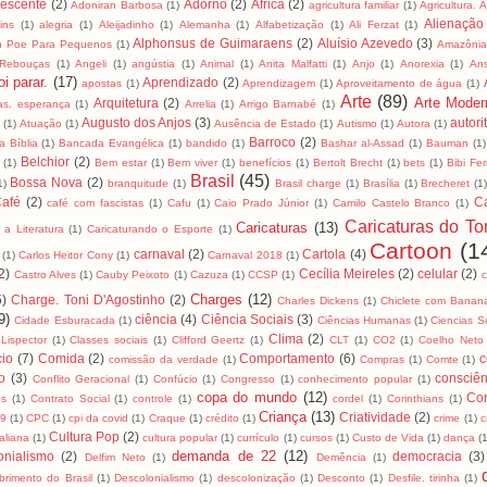
lescente
(2)
Adorno
(2)
África
(2)
Adoniran Barbosa
(1)
agricultura familiar
(1)
Agricultura. 
Alienação
ins
(1)
alegria
(1)
Aleijadinho
(1)
Alemanha
(1)
Alfabetização
(1)
Ali Ferzat
(1)
Alphonsus de Guimaraens
(2)
Aluísio Azevedo
(3)
an Poe Para Pequenos
(1)
Amazôni
 Rebouças
(1)
Angeli
(1)
angústia
(1)
Animal
(1)
Anita Malfatti
(1)
Anjo
(1)
Anorexia
(1)
An
i parar.
(17)
Aprendizado
(2)
apostas
(1)
Aprendizagem
(1)
Aproveitamento de água
(1)
Arte
(89)
Arte Moder
Arquitetura
(2)
as. esperança
(1)
Arrelia
(1)
Arrigo Barnabé
(1)
Augusto dos Anjos
(3)
autori
(1)
Atuação
(1)
Ausência de Estado
(1)
Autismo
(1)
Autora
(1)
Barroco
(2)
 Bíblia
(1)
Bancada Evangélica
(1)
bandido
(1)
Bashar al-Assad
(1)
Bauman
(1)
Belchior
(2)
(1)
Bem estar
(1)
Bem viver
(1)
benefícios
(1)
Bertolt Brecht
(1)
bets
(1)
Bibi Fer
Brasil
(45)
Bossa Nova
(2)
1)
branquitude
(1)
Brasil charge
(1)
Brasília
(1)
Brecheret
(1
afé
(2)
C
café com fascistas
(1)
Cafu
(1)
Caio Prado Júnior
(1)
Camilo Castelo Branco
(1)
Caricaturas do To
Caricaturas
(13)
 a Literatura
(1)
Caricaturando o Esporte
(1)
Cartoon
(1
carnaval
(2)
Cartola
(4)
(1)
Carlos Heitor Cony
(1)
Carnaval 2018
(1)
2)
Cecília Meireles
(2)
celular
(2)
Castro Alves
(1)
Cauby Peixoto
(1)
Cazuza
(1)
CCSP
(1)
Charges
(12)
5)
Charge. Toni D'Agostinho
(2)
Charles Dickens
(1)
Chiclete com Banan
9)
ciência
(4)
Ciência Sociais
(3)
Cidade Esburacada
(1)
Ciências Humanas
(1)
Ciencias S
Clima
(2)
 Lispector
(1)
Classes sociais
(1)
Clifford Geertz
(1)
CLT
(1)
CO2
(1)
Coelho Neto
io
(7)
Comida
(2)
Comportamento
(6)
c
comissão da verdade
(1)
Compras
(1)
Comte
(1)
to
(3)
consciên
Conflito Geracional
(1)
Confúcio
(1)
Congresso
(1)
conhecimento popular
(1)
copa do mundo
(12)
Cor
os
(1)
Contrato Social
(1)
controle
(1)
cordel
(1)
Corinthians
(1)
Criança
(13)
Criatividade
(2)
19
(1)
CPC
(1)
cpi da covid
(1)
Craque
(1)
crédito
(1)
crime
(1)
c
Cultura Pop
(2)
taliana
(1)
cultura popular
(1)
currículo
(1)
cursos
(1)
Custo de Vida
(1)
dança
(
demanda de 22
(12)
onialismo
(2)
democracia
(3)
Delfim Neto
(1)
Demência
(1)
brimento do Brasil
(1)
Descolonialismo
(1)
descolonização
(1)
Desconto
(1)
Desfile. tirinha
(1)