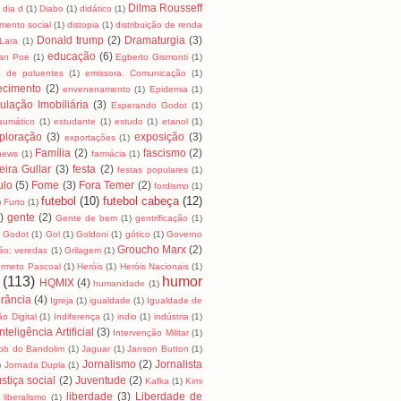
Dilma Rousseff
dia d
(1)
Diabo
(1)
didático
(1)
mento social
(1)
distopia
(1)
distribuição de renda
Donald trump
(2)
Dramaturgia
(3)
Lara
(1)
educação
(6)
lan Poe
(1)
Egberto Gismonti
(1)
o de poluentes
(1)
emissora. Comunicação
(1)
ecimento
(2)
envenenamento
(1)
Epidemia
(1)
ulação Imobiliária
(3)
Esperando Godot
(1)
raumático
(1)
estudante
(1)
estudo
(1)
etanol
(1)
ploração
(3)
exposição
(3)
exportações
(1)
Família
(2)
fascismo
(2)
news
(1)
farmácia
(1)
eira Gullar
(3)
festa
(2)
festas populares
(1)
ulo
(5)
Fome
(3)
Fora Temer
(2)
fordismo
(1)
futebol
(10)
futebol cabeça
(12)
)
Furto
(1)
)
gente
(2)
Gente de bem
(1)
gentrificação
(1)
Godot
(1)
Gol
(1)
Goldoni
(1)
gótico
(1)
Governo
Groucho Marx
(2)
ão: veredas
(1)
Grilagem
(1)
rmeto Pascoal
(1)
Heróis
(1)
Heróis Nacionais
(1)
(113)
humor
HQMIX
(4)
humanidade
(1)
rância
(4)
Igreja
(1)
igualdade
(1)
Igualdade de
ão Digital
(1)
Indiferença
(1)
indio
(1)
indústria
(1)
Inteligência Artificial
(3)
Intervenção Militar
(1)
ob do Bandolim
(1)
Jaguar
(1)
Janson Button
(1)
Jornalismo
(2)
Jornalista
)
Jornada Dupla
(1)
stiça social
(2)
Juventude
(2)
Kafka
(1)
Kimi
liberdade
(3)
Liberdade de
liberalismo
(1)