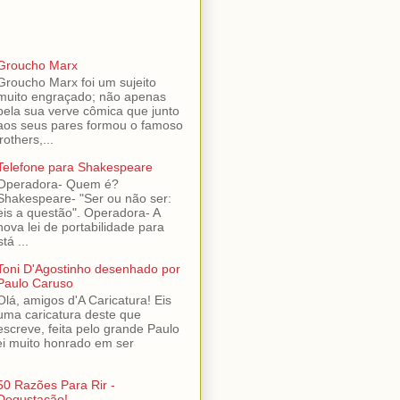
Groucho Marx
Groucho Marx foi um sujeito
muito engraçado; não apenas
pela sua verve cômica que junto
aos seus pares formou o famoso
others,...
Telefone para Shakespeare
Operadora- Quem é?
Shakespeare- "Ser ou não ser:
eis a questão". Operadora- A
nova lei de portabilidade para
tá ...
Toni D'Agostinho desenhado por
Paulo Caruso
Olá, amigos d'A Caricatura! Eis
uma caricatura deste que
escreve, feita pelo grande Paulo
ei muito honrado em ser
50 Razões Para Rir -
Degustação!