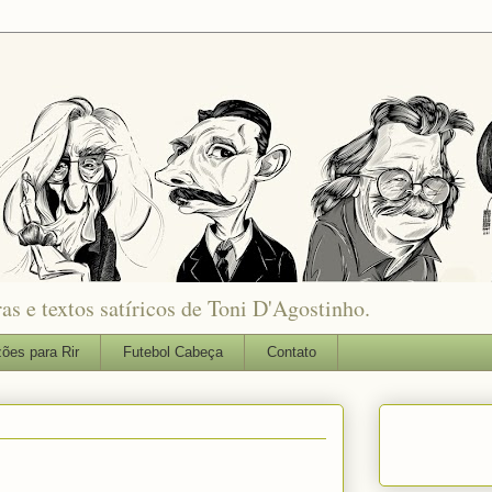
as e textos satíricos de Toni D'Agostinho.
ões para Rir
Futebol Cabeça
Contato