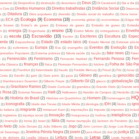
Deus
(2)
tamento
(1)
Desperdício
(1)
destruição
(1)
desumano
(1)
Di Cavalcanti
(1)
Dia a dia
(1)
Direitos Humanos
(3)
Direitos trabalhistas
(2)
Distância Social
(2)
os Civis
(1)
Distancia
Ditadura
(2)
s
(1)
Ditos populares
(1)
diversão
(1)
Divisão social do trabalho
(1)
Dona Ivone 
Ecologia
(9)
Economia
(18)
ECA
(2)
(1)
economia global
(1)
economistas
(1)
Edgar Al
za Soares
(1)
Emiss˜o de gases
(1)
Emissao de gases
(1)
Emissão de gases
(1)
Emissã
ensino
(13)
energia
(2)
Envelh
m
(1)
Engenharia
(1)
Ensino Médio
(1)
entregadores
(1)
escola
(12)
Escravidão
(10)
Escritores
(2)
Escultura
(2)
Espec
X1
(1)
Escritor
(1)
erda
(4)
Estado
(3)
estado laico
(4)
Esquizofrenia
(1)
Estado Mental
(1)
Estresse pós-t
Europa
(3)
Eventos
(6)
Evolução
(3)
Ex
unha
(1)
eufemismo
(1)
Eva
(1)
evangelho
(1)
fake news
(2)
xpressões Populares
(1)
Extrema pobreza
(1)
fábula saúde
(1)
facção
(1)
Fake
Feminicídio
(4)
Feminismo
(2)
Fernando Pessoa
(3)
Ferr
e
(1)
Fernando Haddad
(1)
finanças
(3)
Folha de São Pa
sofia Clássica
(1)
física
(1)
Florestan Fernandes
(1)
folclore
(1)
kenstein
(1)
Frankfurt
(1)
fraternidade
(1)
fraude
(1)
Freddie Mercury
(1)
Freud
(1)
Frio
(1)
funai
(1
Gênero
(6)
genocídio
(2
Costa
(1)
Gandhi
(1)
gato
(1)
Gato preto
(1)
gaza
(1)
genética
(1)
Gilberto Gil
(2)
globalização
(3)
1)
Gianfrancesco Guarnieri
(1)
Gilberto Freyre
(1)
glauco
(1)
Graciliano Ramos
(2)
eida
(1)
Grade Curricular
(1)
gramática
(1)
Grande Otelo
(1)
Grande sert
s Rosa
(2)
Haiti
(2)
Guiomar Novaes
(1)
Halloween
(1)
Haroldo de Campos
(1)
Heráclito
(1)
He
HQ
ria
(6)
História do Brasil
(2)
Homem
(3)
Histórias em Quadrinhos
(1)
homenagem
(1)
Iconografia
(3)
IDH
(4)
igno
a
(1)
Idade das Trevas
(1)
Idade Média
(1)
ideologia
(1)
Ídolos
(1)
imigrante
(2)
ão Italiana
(1)
Immanuel Kant
(1)
importações
(1)
Imposto
(1)
impostos
(1)
Inclus
Inovação
(5)
Inteligência
(2)
1)
Inglaterra
(1)
injustiça social
(1)
Insegurança
(1)
Insônia
(1)
Itália
(3)
(1)
Invenção
(1)
Ironia
(1)
Israel
(1)
Itamar ssumpção
(1)
Jackson do Pandeiro
(1)
Jac
lo Neto
(3)
Jogo
(2)
João Donato
(1)
João Gilberto
(1)
John Lennon
(1)
Jorge Luis Borges
(1
Jovelina Pérola Negra
(3)
jovem
(2)
justiça
(2)
Ju
osé Saramago
(1)
juca kfouri
(1)
Juiz
(1)
Letras
(16)
Leitura
(5)
m de dinheiro
(1)
Legião Urbana
(1)
lenda
(1)
Lewis Hamilton
(1)