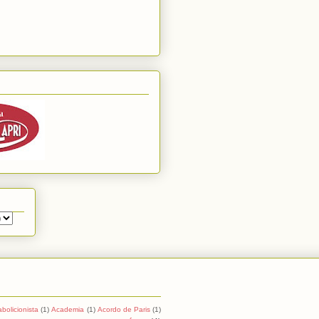
abolicionista
(1)
Academia
(1)
Acordo de Paris
(1)