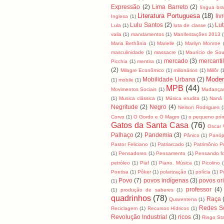
Expressão
(2)
Lima Barreto
(2)
língua bras
Literatura Portuguesa
(18)
liv
Inglesa
(1)
Lulu Santos
(2)
Lut
Lula
(1)
luta de classe
(1)
valia
(1)
mandamentos
(1)
Manifestações 2013
Maria Bethânia
(1)
Marielle
(1)
Marilyn Monroe
masculinidade
(1)
massacre
(1)
Maurício de So
mercado
(3)
mercanti
Picchia
(1)
mentira
(1)
(2)
Milagre Econômico
(1)
milionários
(1)
Millôr
(
Moder
Mobilidade Urbana
(2)
(1)
mobile
(1)
MPB
(44)
Movimentos Sociais
(1)
Mudanças
(1)
Musica clássica
(1)
Música erudita
(1)
Naná 
Negritude
(2)
Negro
(4)
Nelson Rodrigues
(
Corvo
(1)
O Gordo e O Magro
(1)
o pequeno prín
Gatos da Santa Casa
(76)
Oscar 
Palhaço
(2)
Pandemia
(3)
Pânico
(1)
Panóp
Pastor Feliciano
(1)
Patriarcado
(1)
Patrimônio P
(1)
Pensadores
(1)
Pensamento
(1)
Pensando fo
petróleo
(1)
Piaf
(1)
Piano. Música
(1)
Picolino
(
Poetisa
(1)
Pôker
(1)
polarização
(1)
polícia
(1)
Po
Povo
(7)
povos indígenas
(3)
povos ori
(1)
professor
(4)
(1)
produção de saberes
(1)
quadrinhos
(78)
Raça
Quarentena
(1)
Redes So
Reciclagem
(1)
Recursos Hídricos
(1)
Revolução Industrial
(3)
ricos
(3)
Ringo Sta