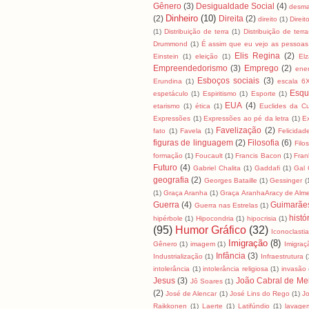
Gênero
(3)
Desigualdade Social
(4)
desma
Dinheiro
(10)
(2)
Direita
(2)
direito
(1)
Direit
(1)
Distribuição de terra
(1)
Distribuição de terra
Drummond
(1)
É assim que eu vejo as pessoas
Elis Regina
(2)
Einstein
(1)
eleição
(1)
El
Empreendedorismo
(3)
Emprego
(2)
ene
Esboços sociais
(3)
Erundina
(1)
escala 6
Esqu
espetáculo
(1)
Espiritismo
(1)
Esporte
(1)
EUA
(4)
etarismo
(1)
ética
(1)
Euclides da C
Expressões
(1)
Expressões ao pé da letra
(1)
E
Favelização
(2)
fato
(1)
Favela
(1)
Felicidad
figuras de linguagem
(2)
Filosofia
(6)
Filo
formação
(1)
Foucault
(1)
Francis Bacon
(1)
Fran
Futuro
(4)
Gabriel Chalita
(1)
Gaddafi
(1)
Gal 
geografia
(2)
Georges Bataille
(1)
Gessinger
(
(1)
Graça Aranha
(1)
Graça AranhaAracy de Alm
Guerra
(4)
Guimarãe
Guerra nas Estrelas
(1)
histó
hipérbole
(1)
Hipocondria
(1)
hipocrisia
(1)
(95)
Humor Gráfico
(32)
Iconoclasti
Imigração
(8)
Gênero
(1)
imagem
(1)
Imigraç
Infância
(3)
Industrialização
(1)
Infraestrutura
(
intolerância
(1)
intolerância religiosa
(1)
invasão
Jesus
(3)
João Cabral de Me
Jô Soares
(1)
(2)
José de Alencar
(1)
José Lins do Rego
(1)
J
Raikkonen
(1)
Laerte
(1)
Latifúndio
(1)
lavage