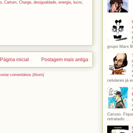
o
,
Cartum
,
Charge
,
desigualdade
,
energia
,
lucro
,
grupo Marx Br
Página inicial
Postagem mais antiga
ostar comentários (Atom)
celulares já es
Caruso. Fiqu
retratado ...