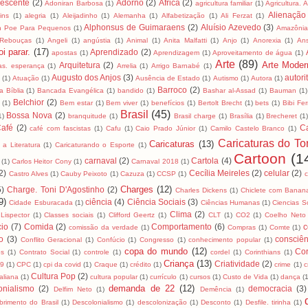
lescente
(2)
Adorno
(2)
África
(2)
Adoniran Barbosa
(1)
agricultura familiar
(1)
Agricultura. 
Alienação
ins
(1)
alegria
(1)
Aleijadinho
(1)
Alemanha
(1)
Alfabetização
(1)
Ali Ferzat
(1)
Alphonsus de Guimaraens
(2)
Aluísio Azevedo
(3)
an Poe Para Pequenos
(1)
Amazôni
 Rebouças
(1)
Angeli
(1)
angústia
(1)
Animal
(1)
Anita Malfatti
(1)
Anjo
(1)
Anorexia
(1)
An
i parar.
(17)
Aprendizado
(2)
apostas
(1)
Aprendizagem
(1)
Aproveitamento de água
(1)
Arte
(89)
Arte Moder
Arquitetura
(2)
as. esperança
(1)
Arrelia
(1)
Arrigo Barnabé
(1)
Augusto dos Anjos
(3)
autori
(1)
Atuação
(1)
Ausência de Estado
(1)
Autismo
(1)
Autora
(1)
Barroco
(2)
 Bíblia
(1)
Bancada Evangélica
(1)
bandido
(1)
Bashar al-Assad
(1)
Bauman
(1)
Belchior
(2)
(1)
Bem estar
(1)
Bem viver
(1)
benefícios
(1)
Bertolt Brecht
(1)
bets
(1)
Bibi Fer
Brasil
(45)
Bossa Nova
(2)
1)
branquitude
(1)
Brasil charge
(1)
Brasília
(1)
Brecheret
(1
afé
(2)
C
café com fascistas
(1)
Cafu
(1)
Caio Prado Júnior
(1)
Camilo Castelo Branco
(1)
Caricaturas do To
Caricaturas
(13)
 a Literatura
(1)
Caricaturando o Esporte
(1)
Cartoon
(1
carnaval
(2)
Cartola
(4)
(1)
Carlos Heitor Cony
(1)
Carnaval 2018
(1)
2)
Cecília Meireles
(2)
celular
(2)
Castro Alves
(1)
Cauby Peixoto
(1)
Cazuza
(1)
CCSP
(1)
Charges
(12)
5)
Charge. Toni D'Agostinho
(2)
Charles Dickens
(1)
Chiclete com Banan
9)
ciência
(4)
Ciência Sociais
(3)
Cidade Esburacada
(1)
Ciências Humanas
(1)
Ciencias S
Clima
(2)
 Lispector
(1)
Classes sociais
(1)
Clifford Geertz
(1)
CLT
(1)
CO2
(1)
Coelho Neto
io
(7)
Comida
(2)
Comportamento
(6)
c
comissão da verdade
(1)
Compras
(1)
Comte
(1)
to
(3)
consciên
Conflito Geracional
(1)
Confúcio
(1)
Congresso
(1)
conhecimento popular
(1)
copa do mundo
(12)
Cor
os
(1)
Contrato Social
(1)
controle
(1)
cordel
(1)
Corinthians
(1)
Criança
(13)
Criatividade
(2)
19
(1)
CPC
(1)
cpi da covid
(1)
Craque
(1)
crédito
(1)
crime
(1)
c
Cultura Pop
(2)
taliana
(1)
cultura popular
(1)
currículo
(1)
cursos
(1)
Custo de Vida
(1)
dança
(
demanda de 22
(12)
onialismo
(2)
democracia
(3)
Delfim Neto
(1)
Demência
(1)
brimento do Brasil
(1)
Descolonialismo
(1)
descolonização
(1)
Desconto
(1)
Desfile. tirinha
(1)