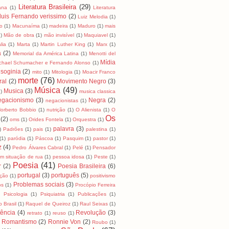
Literatura Brasileira
(29)
cana
(1)
Literatura
luis Fernando verissimo
(2)
Luiz Melodia
(1)
o
(1)
Macunaíma
(1)
madeira
(1)
Maduro
(1)
mais
)
Mão de obra
(1)
mão invisível
(1)
Maquiavel
(1)
lia
(1)
Marta
(1)
Martin Luther King
(1)
Marx
(1)
a
(2)
Memorial da América Latina
(1)
Menotti del
Mídia
chael Schumacher e Fernando Alonso
(1)
soginia
(2)
mito
(1)
Mitologia
(1)
Moacir Franco
morte
(76)
ral
(2)
Movimento Negro
(3)
Música
(49)
Musica
(3)
)
musica classica
egacionismo
(3)
Negra
(2)
negacionistas
(1)
orberto Bobbio
(1)
nutrição
(1)
O Alienista
(1)
O
Os
(2)
oms
(1)
Orides Fontela
(1)
Orquestra
(1)
palavra
(3)
)
Padrões
(1)
pais
(1)
palestina
(1)
(1)
paródia
(1)
Páscoa
(1)
Pasquim
(1)
pastor
(1)
z
(4)
Pedro Álvares Cabral
(1)
Pelé
(1)
Pensador
m situação de rua
(1)
pessoa idosa
(1)
Peste
(1)
Poesia
(41)
r
(2)
Poesia Brasileira
(6)
portugal
(3)
português
(5)
ição
(1)
positivismo
Problemas sociais
(3)
os
(1)
Procópio Ferreira
)
Psicologia
(1)
Psiquiatria
(1)
Publicações
(1)
 Brasil
(1)
Raquel de Queiroz
(1)
Raul Seixas
(1)
tência
(4)
Revolução
(3)
retrato
(1)
reuso
(1)
Romantismo
(2)
Ronnie Von
(2)
Roubo
(1)