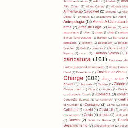
ado
Acúmulo de terras
(1)
Adão
(1)
Adelina
(1)
Alba Zaluar
(1)
Albert Camus
(1)
Aldemir Mart
Alimentação Saudável
(2)
alimento
(1)
All
Digital
(1)
anarquia
(1)
anarquismo
(1)
André
Antropologia
(12)
Aonde A Caricatura fo
arma
(2)
Arma de Fogo
(2)
Armas
(1)
arm
assassinato
(1)
Ator
(1)
atores
(1)
Atriz
(1)
atrizes
Baixas Temperaturas
(1)
Bakhtin
(1)
Bancada da
falsificada
(1)
Beckett
(1)
Beethoven
(1)
Beijaço
Boechat
(1)
Bola
(1)
bonecas
(1)
Boris Karloff
(
Caetano Veloso
(2)
C
Keaton
(1)
cacau
(1)
caricatura
(161)
Caricaturando
Carlos Drummond de Andrade
(1)
Carlos Gomes
Casimiro de Abreu
(
Casal
(1)
Casamento
(1)
Charge
(202)
charge cartum
(
Cidade
(
Xavier
(2)
chocolate
(1)
Ciclistas
(1)
Cinema mudo
(1)
Circo
(1)
citações
(1)
Clarice
Comédia
(3)
comérc
combustíveis fósseis
(1)
confli
Conceição Evaristo
(1)
concorrência
(1)
Consumo
(2)
consumidor
(1)
Conto
(1)
cont
Cotidiano
(6)
covid
(4)
Covid-19
(4)
covid
Cristo
(4)
cultura
(4)
cristianismo
(1)
Cultura I
Darwin
(2)
Decol
(1)
David Le Breton
(1)
Desarmamento
(3)
Descobrimento
(1)
desco