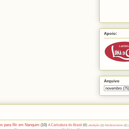
Apoio:
Arquivo
es para Rir em Nanquim
(10)
A Caricatura do Brasil
(6)
abolição
(1)
Abolicionismo
(1)