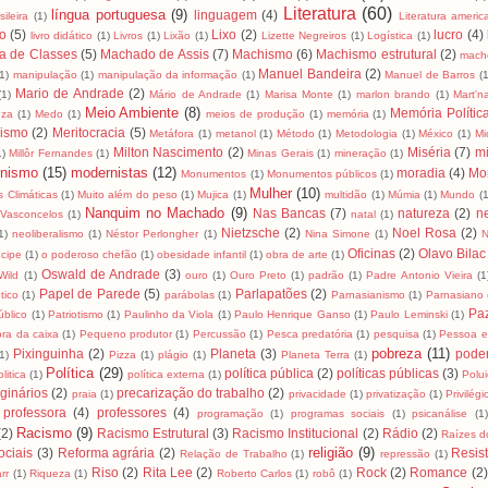
Literatura
(60)
língua portuguesa
(9)
linguagem
(4)
ileira
(1)
Literatura ameri
ro
(5)
Lixo
(2)
lucro
(4)
livro didático
(1)
Livros
(1)
Lixão
(1)
Lizette Negreiros
(1)
Logística
(1)
a de Classes
(5)
Machado de Assis
(7)
Machismo
(6)
Machismo estrutural
(2)
mach
Manuel Bandeira
(2)
(1)
manipulação
(1)
manipulação da informação
(1)
Manuel de Barros
(1
Mario de Andrade
(2)
(1)
Mário de Andrade
(1)
Marisa Monte
(1)
marlon brando
(1)
Mart'na
Meio Ambiente
(8)
Memória Polític
uza
(1)
Medo
(1)
meios de produção
(1)
memória
(1)
lismo
(2)
Meritocracia
(5)
Metáfora
(1)
metanol
(1)
Método
(1)
Metodologia
(1)
México
(1)
Mi
Milton Nascimento
(2)
Miséria
(7)
mi
1)
Millôr Fernandes
(1)
Minas Gerais
(1)
mineração
(1)
nismo
(15)
modernistas
(12)
moradia
(4)
Mo
Monumentos
(1)
Monumentos públicos
(1)
Mulher
(10)
 Climáticas
(1)
Muito além do peso
(1)
Mujica
(1)
multidão
(1)
Múmia
(1)
Mundo
(1
Nanquim no Machado
(9)
Nas Bancas
(7)
natureza
(2)
n
Vasconcelos
(1)
natal
(1)
Nietzsche
(2)
Noel Rosa
(2)
1)
neoliberalismo
(1)
Néstor Perlongher
(1)
Nina Simone
(1)
N
Oficinas
(2)
Olavo Bilac
cipe
(1)
o poderoso chefão
(1)
obesidade infantil
(1)
obra de arte
(1)
Oswald de Andrade
(3)
Wild
(1)
ouro
(1)
Ouro Preto
(1)
padrão
(1)
Padre Antonio Vieira
(1
Papel de Parede
(5)
Parlapatões
(2)
tico
(1)
parábolas
(1)
Parnasianismo
(1)
Parnasiano
Pa
úblico
(1)
Patriotismo
(1)
Paulinho da Viola
(1)
Paulo Henrique Ganso
(1)
Paulo Leminski
(1)
ra da caixa
(1)
Pequeno produtor
(1)
Percussão
(1)
Pesca predatória
(1)
pesquisa
(1)
Pessoa e
pobreza
(11)
Pixinguinha
(2)
Planeta
(3)
pode
1)
Pizza
(1)
plágio
(1)
Planeta Terra
(1)
Política
(29)
política pública
(2)
políticas públicas
(3)
litica
(1)
política externa
(1)
Polu
ginários
(2)
precarização do trabalho
(2)
praia
(1)
privacidade
(1)
privatização
(1)
Privilégi
professora
(4)
professores
(4)
programação
(1)
programas sociais
(1)
psicanálise
(1
Racismo
(9)
(2)
Racismo Estrutural
(3)
Racismo Institucional
(2)
Rádio
(2)
Raízes do
religião
(9)
ciais
(3)
Reforma agrária
(2)
Resis
Relação de Trabalho
(1)
repressão
(1)
Riso
(2)
Rita Lee
(2)
Rock
(2)
Romance
(2)
rr
(1)
Riqueza
(1)
Roberto Carlos
(1)
robô
(1)