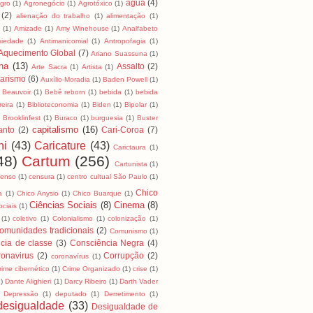
água
(4)
Agro
(1)
Agronegócio
(1)
Agrotóxico
(1)
(2)
alienação do trabalho
(1)
alimentação
(1)
a
(1)
Amizade
(1)
Amy Winehouse
(1)
Analfabeto
siedade
(1)
Antimanicomial
(1)
Antropofagia
(1)
Aquecimento Global
(7)
Ariano Suassuna
(1)
na
(13)
Assalto
(2)
Arte Sacra
(1)
Artista
(1)
tarismo
(6)
Auxílio-Moradia
(1)
Baden Powell
(1)
Beauvoir
(1)
Bebê reborn
(1)
bebida
(1)
bebida
reira
(1)
Biblioteconomia
(1)
Biden
(1)
Bipolar
(1)
)
Brooklinfest
(1)
Buraco
(1)
burguesia
(1)
Buster
capitalismo
(16)
anto
(2)
Cari-Coroa
(7)
ni
(43)
Caricature
(43)
Carictaura
(1)
48)
Cartum
(256)
Cartunista
(1)
censo
(1)
censura
(1)
centro cultual São Paulo
(1)
Chico
a
(1)
Chico Anysio
(1)
Chico Buarque
(1)
Ciências Sociais
(8)
Cinema
(8)
ociais
(1)
(1)
coletivo
(1)
Colonialismo
(1)
colonização
(1)
omunidades tradicionais
(2)
Comunismo
(1)
cia de classe
(3)
Consciência Negra
(4)
onavirus
(2)
Corrupção
(2)
coronavírus
(1)
rime cibernético
(1)
Crime Organizado
(1)
crise
(1)
1)
Dante Alighieri
(1)
Darcy Ribeiro
(1)
Darth Vader
Depressão
(1)
deputado
(1)
Derretimento
(1)
desigualdade
(33)
Desigualdade de