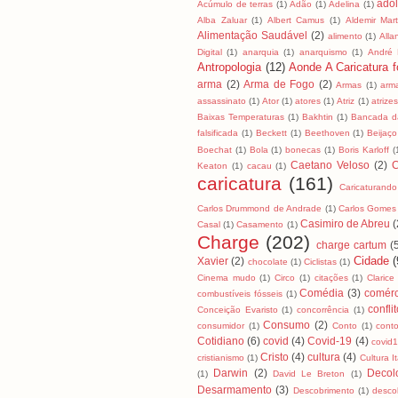
ado
Acúmulo de terras
(1)
Adão
(1)
Adelina
(1)
Alba Zaluar
(1)
Albert Camus
(1)
Aldemir Mart
Alimentação Saudável
(2)
alimento
(1)
All
Digital
(1)
anarquia
(1)
anarquismo
(1)
André
Antropologia
(12)
Aonde A Caricatura fo
arma
(2)
Arma de Fogo
(2)
Armas
(1)
arm
assassinato
(1)
Ator
(1)
atores
(1)
Atriz
(1)
atrizes
Baixas Temperaturas
(1)
Bakhtin
(1)
Bancada da
falsificada
(1)
Beckett
(1)
Beethoven
(1)
Beijaço
Boechat
(1)
Bola
(1)
bonecas
(1)
Boris Karloff
(
Caetano Veloso
(2)
C
Keaton
(1)
cacau
(1)
caricatura
(161)
Caricaturando
Carlos Drummond de Andrade
(1)
Carlos Gomes
Casimiro de Abreu
(
Casal
(1)
Casamento
(1)
Charge
(202)
charge cartum
(
Cidade
(
Xavier
(2)
chocolate
(1)
Ciclistas
(1)
Cinema mudo
(1)
Circo
(1)
citações
(1)
Clarice
Comédia
(3)
comérc
combustíveis fósseis
(1)
confli
Conceição Evaristo
(1)
concorrência
(1)
Consumo
(2)
consumidor
(1)
Conto
(1)
cont
Cotidiano
(6)
covid
(4)
Covid-19
(4)
covid
Cristo
(4)
cultura
(4)
cristianismo
(1)
Cultura I
Darwin
(2)
Decol
(1)
David Le Breton
(1)
Desarmamento
(3)
Descobrimento
(1)
desco