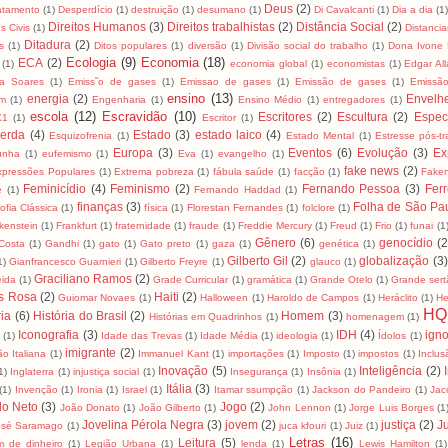
Deus
(2)
tamento
(1)
Desperdício
(1)
destruição
(1)
desumano
(1)
Di Cavalcanti
(1)
Dia a dia
(1)
Direitos Humanos
(3)
Direitos trabalhistas
(2)
Distância Social
(2)
os Civis
(1)
Distancia
Ditadura
(2)
s
(1)
Ditos populares
(1)
diversão
(1)
Divisão social do trabalho
(1)
Dona Ivone 
Ecologia
(9)
Economia
(18)
ECA
(2)
(1)
economia global
(1)
economistas
(1)
Edgar Al
za Soares
(1)
Emiss˜o de gases
(1)
Emissao de gases
(1)
Emissão de gases
(1)
Emissã
ensino
(13)
energia
(2)
Envelh
m
(1)
Engenharia
(1)
Ensino Médio
(1)
entregadores
(1)
escola
(12)
Escravidão
(10)
Escritores
(2)
Escultura
(2)
Espec
X1
(1)
Escritor
(1)
erda
(4)
Estado
(3)
estado laico
(4)
Esquizofrenia
(1)
Estado Mental
(1)
Estresse pós-t
Europa
(3)
Eventos
(6)
Evolução
(3)
Ex
unha
(1)
eufemismo
(1)
Eva
(1)
evangelho
(1)
fake news
(2)
xpressões Populares
(1)
Extrema pobreza
(1)
fábula saúde
(1)
facção
(1)
Fake
Feminicídio
(4)
Feminismo
(2)
Fernando Pessoa
(3)
Ferr
e
(1)
Fernando Haddad
(1)
finanças
(3)
Folha de São Pa
sofia Clássica
(1)
física
(1)
Florestan Fernandes
(1)
folclore
(1)
kenstein
(1)
Frankfurt
(1)
fraternidade
(1)
fraude
(1)
Freddie Mercury
(1)
Freud
(1)
Frio
(1)
funai
(1
Gênero
(6)
genocídio
(2
Costa
(1)
Gandhi
(1)
gato
(1)
Gato preto
(1)
gaza
(1)
genética
(1)
Gilberto Gil
(2)
globalização
(3)
1)
Gianfrancesco Guarnieri
(1)
Gilberto Freyre
(1)
glauco
(1)
Graciliano Ramos
(2)
eida
(1)
Grade Curricular
(1)
gramática
(1)
Grande Otelo
(1)
Grande sert
s Rosa
(2)
Haiti
(2)
Guiomar Novaes
(1)
Halloween
(1)
Haroldo de Campos
(1)
Heráclito
(1)
He
HQ
ria
(6)
História do Brasil
(2)
Homem
(3)
Histórias em Quadrinhos
(1)
homenagem
(1)
Iconografia
(3)
IDH
(4)
igno
a
(1)
Idade das Trevas
(1)
Idade Média
(1)
ideologia
(1)
Ídolos
(1)
imigrante
(2)
ão Italiana
(1)
Immanuel Kant
(1)
importações
(1)
Imposto
(1)
impostos
(1)
Inclus
Inovação
(5)
Inteligência
(2)
1)
Inglaterra
(1)
injustiça social
(1)
Insegurança
(1)
Insônia
(1)
Itália
(3)
(1)
Invenção
(1)
Ironia
(1)
Israel
(1)
Itamar ssumpção
(1)
Jackson do Pandeiro
(1)
Jac
lo Neto
(3)
Jogo
(2)
João Donato
(1)
João Gilberto
(1)
John Lennon
(1)
Jorge Luis Borges
(1
Jovelina Pérola Negra
(3)
jovem
(2)
justiça
(2)
Ju
osé Saramago
(1)
juca kfouri
(1)
Juiz
(1)
Letras
(16)
Leitura
(5)
m de dinheiro
(1)
Legião Urbana
(1)
lenda
(1)
Lewis Hamilton
(1)