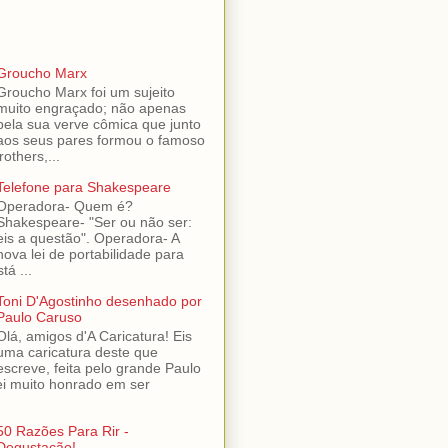
Groucho Marx
Groucho Marx foi um sujeito
muito engraçado; não apenas
pela sua verve cômica que junto
aos seus pares formou o famoso
others,...
Telefone para Shakespeare
Operadora- Quem é?
Shakespeare- "Ser ou não ser:
eis a questão". Operadora- A
nova lei de portabilidade para
tá ...
Toni D'Agostinho desenhado por
Paulo Caruso
Olá, amigos d'A Caricatura! Eis
uma caricatura deste que
escreve, feita pelo grande Paulo
ei muito honrado em ser
50 Razões Para Rir -
Degustação!