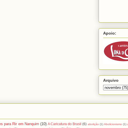
Apoio:
Arquivo
es para Rir em Nanquim
(10)
A Caricatura do Brasil
(6)
abolição
(1)
Abolicionismo
(1)