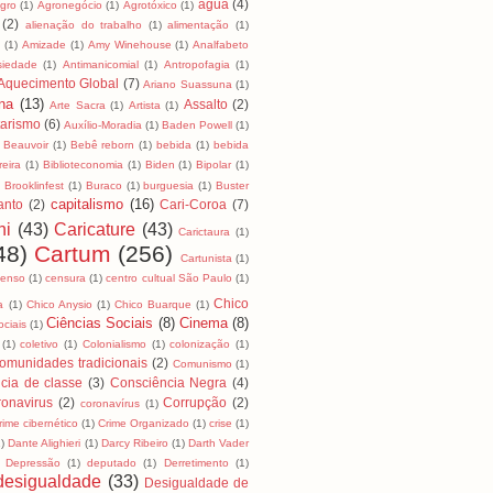
água
(4)
Agro
(1)
Agronegócio
(1)
Agrotóxico
(1)
(2)
alienação do trabalho
(1)
alimentação
(1)
a
(1)
Amizade
(1)
Amy Winehouse
(1)
Analfabeto
siedade
(1)
Antimanicomial
(1)
Antropofagia
(1)
Aquecimento Global
(7)
Ariano Suassuna
(1)
na
(13)
Assalto
(2)
Arte Sacra
(1)
Artista
(1)
tarismo
(6)
Auxílio-Moradia
(1)
Baden Powell
(1)
Beauvoir
(1)
Bebê reborn
(1)
bebida
(1)
bebida
reira
(1)
Biblioteconomia
(1)
Biden
(1)
Bipolar
(1)
)
Brooklinfest
(1)
Buraco
(1)
burguesia
(1)
Buster
capitalismo
(16)
anto
(2)
Cari-Coroa
(7)
ni
(43)
Caricature
(43)
Carictaura
(1)
48)
Cartum
(256)
Cartunista
(1)
censo
(1)
censura
(1)
centro cultual São Paulo
(1)
Chico
a
(1)
Chico Anysio
(1)
Chico Buarque
(1)
Ciências Sociais
(8)
Cinema
(8)
ociais
(1)
(1)
coletivo
(1)
Colonialismo
(1)
colonização
(1)
omunidades tradicionais
(2)
Comunismo
(1)
cia de classe
(3)
Consciência Negra
(4)
onavirus
(2)
Corrupção
(2)
coronavírus
(1)
rime cibernético
(1)
Crime Organizado
(1)
crise
(1)
1)
Dante Alighieri
(1)
Darcy Ribeiro
(1)
Darth Vader
Depressão
(1)
deputado
(1)
Derretimento
(1)
desigualdade
(33)
Desigualdade de