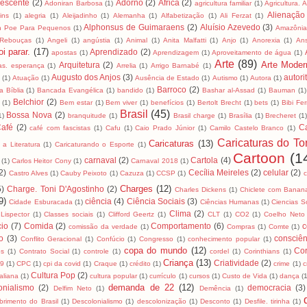
lescente
(2)
Adorno
(2)
África
(2)
Adoniran Barbosa
(1)
agricultura familiar
(1)
Agricultura. 
Alienação
ins
(1)
alegria
(1)
Aleijadinho
(1)
Alemanha
(1)
Alfabetização
(1)
Ali Ferzat
(1)
Alphonsus de Guimaraens
(2)
Aluísio Azevedo
(3)
an Poe Para Pequenos
(1)
Amazôni
 Rebouças
(1)
Angeli
(1)
angústia
(1)
Animal
(1)
Anita Malfatti
(1)
Anjo
(1)
Anorexia
(1)
An
i parar.
(17)
Aprendizado
(2)
apostas
(1)
Aprendizagem
(1)
Aproveitamento de água
(1)
Arte
(89)
Arte Moder
Arquitetura
(2)
as. esperança
(1)
Arrelia
(1)
Arrigo Barnabé
(1)
Augusto dos Anjos
(3)
autori
(1)
Atuação
(1)
Ausência de Estado
(1)
Autismo
(1)
Autora
(1)
Barroco
(2)
 Bíblia
(1)
Bancada Evangélica
(1)
bandido
(1)
Bashar al-Assad
(1)
Bauman
(1)
Belchior
(2)
(1)
Bem estar
(1)
Bem viver
(1)
benefícios
(1)
Bertolt Brecht
(1)
bets
(1)
Bibi Fer
Brasil
(45)
Bossa Nova
(2)
1)
branquitude
(1)
Brasil charge
(1)
Brasília
(1)
Brecheret
(1
afé
(2)
C
café com fascistas
(1)
Cafu
(1)
Caio Prado Júnior
(1)
Camilo Castelo Branco
(1)
Caricaturas do To
Caricaturas
(13)
 a Literatura
(1)
Caricaturando o Esporte
(1)
Cartoon
(1
carnaval
(2)
Cartola
(4)
(1)
Carlos Heitor Cony
(1)
Carnaval 2018
(1)
2)
Cecília Meireles
(2)
celular
(2)
Castro Alves
(1)
Cauby Peixoto
(1)
Cazuza
(1)
CCSP
(1)
Charges
(12)
5)
Charge. Toni D'Agostinho
(2)
Charles Dickens
(1)
Chiclete com Banan
9)
ciência
(4)
Ciência Sociais
(3)
Cidade Esburacada
(1)
Ciências Humanas
(1)
Ciencias S
Clima
(2)
 Lispector
(1)
Classes sociais
(1)
Clifford Geertz
(1)
CLT
(1)
CO2
(1)
Coelho Neto
io
(7)
Comida
(2)
Comportamento
(6)
c
comissão da verdade
(1)
Compras
(1)
Comte
(1)
to
(3)
consciên
Conflito Geracional
(1)
Confúcio
(1)
Congresso
(1)
conhecimento popular
(1)
copa do mundo
(12)
Cor
os
(1)
Contrato Social
(1)
controle
(1)
cordel
(1)
Corinthians
(1)
Criança
(13)
Criatividade
(2)
19
(1)
CPC
(1)
cpi da covid
(1)
Craque
(1)
crédito
(1)
crime
(1)
c
Cultura Pop
(2)
taliana
(1)
cultura popular
(1)
currículo
(1)
cursos
(1)
Custo de Vida
(1)
dança
(
demanda de 22
(12)
onialismo
(2)
democracia
(3)
Delfim Neto
(1)
Demência
(1)
brimento do Brasil
(1)
Descolonialismo
(1)
descolonização
(1)
Desconto
(1)
Desfile. tirinha
(1)