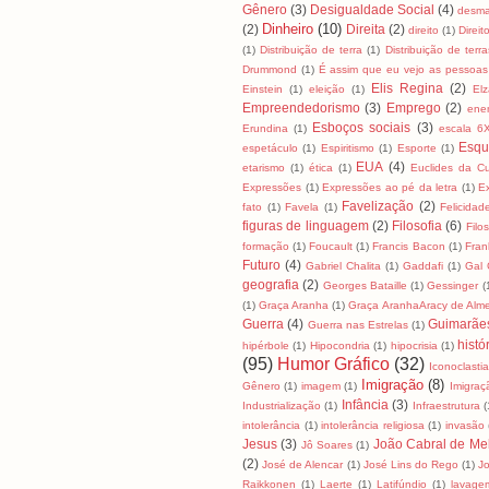
Gênero
(3)
Desigualdade Social
(4)
desma
Dinheiro
(10)
(2)
Direita
(2)
direito
(1)
Direit
(1)
Distribuição de terra
(1)
Distribuição de terra
Drummond
(1)
É assim que eu vejo as pessoas
Elis Regina
(2)
Einstein
(1)
eleição
(1)
El
Empreendedorismo
(3)
Emprego
(2)
ene
Esboços sociais
(3)
Erundina
(1)
escala 6
Esqu
espetáculo
(1)
Espiritismo
(1)
Esporte
(1)
EUA
(4)
etarismo
(1)
ética
(1)
Euclides da C
Expressões
(1)
Expressões ao pé da letra
(1)
E
Favelização
(2)
fato
(1)
Favela
(1)
Felicidad
figuras de linguagem
(2)
Filosofia
(6)
Filo
formação
(1)
Foucault
(1)
Francis Bacon
(1)
Fran
Futuro
(4)
Gabriel Chalita
(1)
Gaddafi
(1)
Gal 
geografia
(2)
Georges Bataille
(1)
Gessinger
(
(1)
Graça Aranha
(1)
Graça AranhaAracy de Alm
Guerra
(4)
Guimarãe
Guerra nas Estrelas
(1)
histó
hipérbole
(1)
Hipocondria
(1)
hipocrisia
(1)
(95)
Humor Gráfico
(32)
Iconoclasti
Imigração
(8)
Gênero
(1)
imagem
(1)
Imigraç
Infância
(3)
Industrialização
(1)
Infraestrutura
(
intolerância
(1)
intolerância religiosa
(1)
invasão
Jesus
(3)
João Cabral de Me
Jô Soares
(1)
(2)
José de Alencar
(1)
José Lins do Rego
(1)
J
Raikkonen
(1)
Laerte
(1)
Latifúndio
(1)
lavage