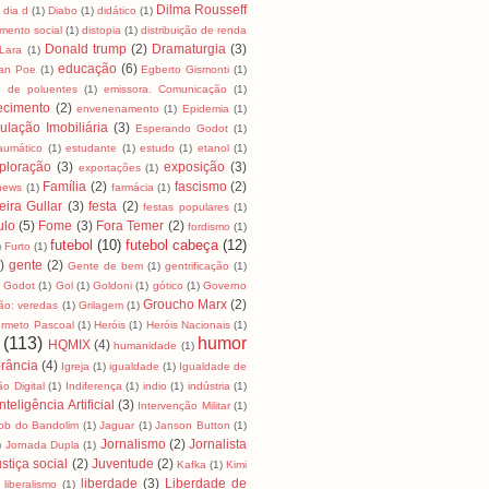
Dilma Rousseff
dia d
(1)
Diabo
(1)
didático
(1)
mento social
(1)
distopia
(1)
distribuição de renda
Donald trump
(2)
Dramaturgia
(3)
Lara
(1)
educação
(6)
lan Poe
(1)
Egberto Gismonti
(1)
o de poluentes
(1)
emissora. Comunicação
(1)
ecimento
(2)
envenenamento
(1)
Epidemia
(1)
ulação Imobiliária
(3)
Esperando Godot
(1)
raumático
(1)
estudante
(1)
estudo
(1)
etanol
(1)
ploração
(3)
exposição
(3)
exportações
(1)
Família
(2)
fascismo
(2)
news
(1)
farmácia
(1)
eira Gullar
(3)
festa
(2)
festas populares
(1)
ulo
(5)
Fome
(3)
Fora Temer
(2)
fordismo
(1)
futebol
(10)
futebol cabeça
(12)
)
Furto
(1)
)
gente
(2)
Gente de bem
(1)
gentrificação
(1)
Godot
(1)
Gol
(1)
Goldoni
(1)
gótico
(1)
Governo
Groucho Marx
(2)
ão: veredas
(1)
Grilagem
(1)
rmeto Pascoal
(1)
Heróis
(1)
Heróis Nacionais
(1)
(113)
humor
HQMIX
(4)
humanidade
(1)
rância
(4)
Igreja
(1)
igualdade
(1)
Igualdade de
ão Digital
(1)
Indiferença
(1)
indio
(1)
indústria
(1)
Inteligência Artificial
(3)
Intervenção Militar
(1)
ob do Bandolim
(1)
Jaguar
(1)
Janson Button
(1)
Jornalismo
(2)
Jornalista
)
Jornada Dupla
(1)
stiça social
(2)
Juventude
(2)
Kafka
(1)
Kimi
liberdade
(3)
Liberdade de
liberalismo
(1)