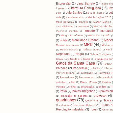
Expressão
(2)
Lima Barreto
(2)
língua bras
Literatura Portuguesa
(18)
liv
Inglesa
(1)
Lulu Santos
(2)
Lut
Lula
(1)
luta de classe
(1)
valia
(1)
mandamentos
(1)
Manifestações 2013
Maria Bethânia
(1)
Marielle
(1)
Marilyn Monroe
masculinidade
(1)
massacre
(1)
Maurício de So
mercado
(3)
mercanti
Picchia
(1)
mentira
(1)
(2)
Milagre Econômico
(1)
milionários
(1)
Millôr
(
Moder
Mobilidade Urbana
(2)
(1)
mobile
(1)
MPB
(44)
Movimentos Sociais
(1)
Mudanças
(1)
Musica clássica
(1)
Música erudita
(1)
Naná 
Negritude
(2)
Negro
(4)
Nelson Rodrigues
(
Corvo
(1)
O Gordo e O Magro
(1)
o pequeno prín
Gatos da Santa Casa
(76)
Oscar 
Palhaço
(2)
Pandemia
(3)
Pânico
(1)
Panóp
Pastor Feliciano
(1)
Patriarcado
(1)
Patrimônio P
(1)
Pensadores
(1)
Pensamento
(1)
Pensando fo
petróleo
(1)
Piaf
(1)
Piano. Música
(1)
Picolino
(
Poetisa
(1)
Pôker
(1)
polarização
(1)
polícia
(1)
Po
Povo
(7)
povos indígenas
(3)
povos ori
(1)
professor
(4)
(1)
produção de saberes
(1)
quadrinhos
(78)
Raça
Quarentena
(1)
Redes So
Reciclagem
(1)
Recursos Hídricos
(1)
Revolução Industrial
(3)
ricos
(3)
Ringo Sta