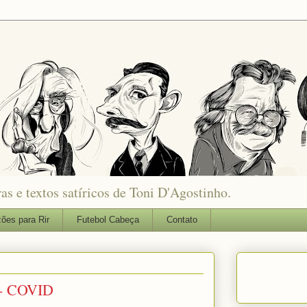
as e textos satíricos de Toni D'Agostinho.
ões para Rir
Futebol Cabeça
Contato
 - COVID