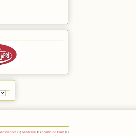
abolicionista
(1)
Academia
(1)
Acordo de Paris
(1)