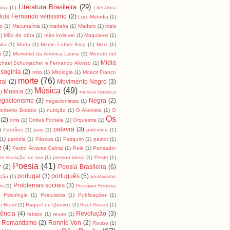
Literatura Brasileira
(29)
cana
(1)
Literatura
luis Fernando verissimo
(2)
Luiz Melodia
(1)
o
(1)
Macunaíma
(1)
madeira
(1)
Maduro
(1)
mais
)
Mão de obra
(1)
mão invisível
(1)
Maquiavel
(1)
lia
(1)
Marta
(1)
Martin Luther King
(1)
Marx
(1)
a
(2)
Memorial da América Latina
(1)
Menotti del
Mídia
chael Schumacher e Fernando Alonso
(1)
soginia
(2)
mito
(1)
Mitologia
(1)
Moacir Franco
morte
(76)
ral
(2)
Movimento Negro
(3)
Música
(49)
Musica
(3)
)
musica classica
egacionismo
(3)
Negra
(2)
negacionistas
(1)
orberto Bobbio
(1)
nutrição
(1)
O Alienista
(1)
O
Os
(2)
oms
(1)
Orides Fontela
(1)
Orquestra
(1)
palavra
(3)
)
Padrões
(1)
pais
(1)
palestina
(1)
(1)
paródia
(1)
Páscoa
(1)
Pasquim
(1)
pastor
(1)
z
(4)
Pedro Álvares Cabral
(1)
Pelé
(1)
Pensador
m situação de rua
(1)
pessoa idosa
(1)
Peste
(1)
Poesia
(41)
r
(2)
Poesia Brasileira
(6)
portugal
(3)
português
(5)
ição
(1)
positivismo
Problemas sociais
(3)
os
(1)
Procópio Ferreira
)
Psicologia
(1)
Psiquiatria
(1)
Publicações
(1)
 Brasil
(1)
Raquel de Queiroz
(1)
Raul Seixas
(1)
tência
(4)
Revolução
(3)
retrato
(1)
reuso
(1)
Romantismo
(2)
Ronnie Von
(2)
Roubo
(1)