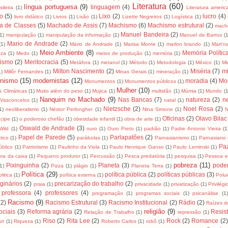
Literatura
(60)
língua portuguesa
(9)
linguagem
(4)
ileira
(1)
Literatura ameri
ro
(5)
Lixo
(2)
lucro
(4)
livro didático
(1)
Livros
(1)
Lixão
(1)
Lizette Negreiros
(1)
Logística
(1)
a de Classes
(5)
Machado de Assis
(7)
Machismo
(6)
Machismo estrutural
(2)
mach
Manuel Bandeira
(2)
(1)
manipulação
(1)
manipulação da informação
(1)
Manuel de Barros
(1
Mario de Andrade
(2)
(1)
Mário de Andrade
(1)
Marisa Monte
(1)
marlon brando
(1)
Mart'na
Meio Ambiente
(8)
Memória Polític
uza
(1)
Medo
(1)
meios de produção
(1)
memória
(1)
lismo
(2)
Meritocracia
(5)
Metáfora
(1)
metanol
(1)
Método
(1)
Metodologia
(1)
México
(1)
Mi
Milton Nascimento
(2)
Miséria
(7)
mi
1)
Millôr Fernandes
(1)
Minas Gerais
(1)
mineração
(1)
nismo
(15)
modernistas
(12)
moradia
(4)
Mo
Monumentos
(1)
Monumentos públicos
(1)
Mulher
(10)
 Climáticas
(1)
Muito além do peso
(1)
Mujica
(1)
multidão
(1)
Múmia
(1)
Mundo
(1
Nanquim no Machado
(9)
Nas Bancas
(7)
natureza
(2)
n
Vasconcelos
(1)
natal
(1)
Nietzsche
(2)
Noel Rosa
(2)
1)
neoliberalismo
(1)
Néstor Perlongher
(1)
Nina Simone
(1)
N
Oficinas
(2)
Olavo Bilac
cipe
(1)
o poderoso chefão
(1)
obesidade infantil
(1)
obra de arte
(1)
Oswald de Andrade
(3)
Wild
(1)
ouro
(1)
Ouro Preto
(1)
padrão
(1)
Padre Antonio Vieira
(1
Papel de Parede
(5)
Parlapatões
(2)
tico
(1)
parábolas
(1)
Parnasianismo
(1)
Parnasiano
Pa
úblico
(1)
Patriotismo
(1)
Paulinho da Viola
(1)
Paulo Henrique Ganso
(1)
Paulo Leminski
(1)
ra da caixa
(1)
Pequeno produtor
(1)
Percussão
(1)
Pesca predatória
(1)
pesquisa
(1)
Pessoa e
pobreza
(11)
Pixinguinha
(2)
Planeta
(3)
pode
1)
Pizza
(1)
plágio
(1)
Planeta Terra
(1)
Política
(29)
política pública
(2)
políticas públicas
(3)
litica
(1)
política externa
(1)
Polu
ginários
(2)
precarização do trabalho
(2)
praia
(1)
privacidade
(1)
privatização
(1)
Privilégi
professora
(4)
professores
(4)
programação
(1)
programas sociais
(1)
psicanálise
(1
Racismo
(9)
(2)
Racismo Estrutural
(3)
Racismo Institucional
(2)
Rádio
(2)
Raízes do
religião
(9)
ciais
(3)
Reforma agrária
(2)
Resis
Relação de Trabalho
(1)
repressão
(1)
Riso
(2)
Rita Lee
(2)
Rock
(2)
Romance
(2)
rr
(1)
Riqueza
(1)
Roberto Carlos
(1)
robô
(1)