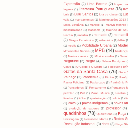
Expressão
(2)
Lima Barreto
(2)
língua bras
Literatura Portuguesa
(18)
liv
Inglesa
(1)
Lulu Santos
(2)
Lut
Lula
(1)
luta de classe
(1)
valia
(1)
mandamentos
(1)
Manifestações 2013
Maria Bethânia
(1)
Marielle
(1)
Marilyn Monroe
masculinidade
(1)
massacre
(1)
Maurício de So
mercado
(3)
mercanti
Picchia
(1)
mentira
(1)
(2)
Milagre Econômico
(1)
milionários
(1)
Millôr
(
Moder
Mobilidade Urbana
(2)
(1)
mobile
(1)
MPB
(44)
Movimentos Sociais
(1)
Mudanças
(1)
Musica clássica
(1)
Música erudita
(1)
Naná 
Negritude
(2)
Negro
(4)
Nelson Rodrigues
(
Corvo
(1)
O Gordo e O Magro
(1)
o pequeno prín
Gatos da Santa Casa
(76)
Oscar 
Palhaço
(2)
Pandemia
(3)
Pânico
(1)
Panóp
Pastor Feliciano
(1)
Patriarcado
(1)
Patrimônio P
(1)
Pensadores
(1)
Pensamento
(1)
Pensando fo
petróleo
(1)
Piaf
(1)
Piano. Música
(1)
Picolino
(
Poetisa
(1)
Pôker
(1)
polarização
(1)
polícia
(1)
Po
Povo
(7)
povos indígenas
(3)
povos ori
(1)
professor
(4)
(1)
produção de saberes
(1)
quadrinhos
(78)
Raça
Quarentena
(1)
Redes So
Reciclagem
(1)
Recursos Hídricos
(1)
Revolução Industrial
(3)
ricos
(3)
Ringo Sta