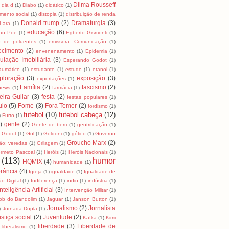
Dilma Rousseff
dia d
(1)
Diabo
(1)
didático
(1)
mento social
(1)
distopia
(1)
distribuição de renda
Donald trump
(2)
Dramaturgia
(3)
Lara
(1)
educação
(6)
lan Poe
(1)
Egberto Gismonti
(1)
o de poluentes
(1)
emissora. Comunicação
(1)
ecimento
(2)
envenenamento
(1)
Epidemia
(1)
ulação Imobiliária
(3)
Esperando Godot
(1)
raumático
(1)
estudante
(1)
estudo
(1)
etanol
(1)
ploração
(3)
exposição
(3)
exportações
(1)
Família
(2)
fascismo
(2)
news
(1)
farmácia
(1)
eira Gullar
(3)
festa
(2)
festas populares
(1)
ulo
(5)
Fome
(3)
Fora Temer
(2)
fordismo
(1)
futebol
(10)
futebol cabeça
(12)
)
Furto
(1)
)
gente
(2)
Gente de bem
(1)
gentrificação
(1)
Godot
(1)
Gol
(1)
Goldoni
(1)
gótico
(1)
Governo
Groucho Marx
(2)
ão: veredas
(1)
Grilagem
(1)
rmeto Pascoal
(1)
Heróis
(1)
Heróis Nacionais
(1)
(113)
humor
HQMIX
(4)
humanidade
(1)
rância
(4)
Igreja
(1)
igualdade
(1)
Igualdade de
ão Digital
(1)
Indiferença
(1)
indio
(1)
indústria
(1)
Inteligência Artificial
(3)
Intervenção Militar
(1)
ob do Bandolim
(1)
Jaguar
(1)
Janson Button
(1)
Jornalismo
(2)
Jornalista
)
Jornada Dupla
(1)
stiça social
(2)
Juventude
(2)
Kafka
(1)
Kimi
liberdade
(3)
Liberdade de
liberalismo
(1)