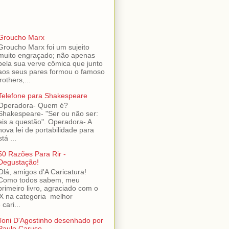
Groucho Marx
Groucho Marx foi um sujeito
muito engraçado; não apenas
pela sua verve cômica que junto
aos seus pares formou o famoso
others,...
Telefone para Shakespeare
Operadora- Quem é?
Shakespeare- "Ser ou não ser:
eis a questão". Operadora- A
nova lei de portabilidade para
tá ...
50 Razões Para Rir -
Degustação!
Olá, amigos d'A Caricatura!
Como todos sabem, meu
primeiro livro, agraciado com o
 na categoria melhor
cari...
Toni D'Agostinho desenhado por
Paulo Caruso