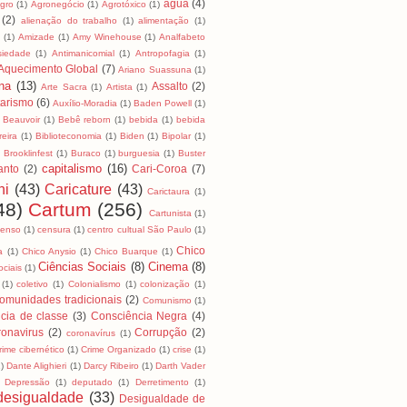
água
(4)
Agro
(1)
Agronegócio
(1)
Agrotóxico
(1)
(2)
alienação do trabalho
(1)
alimentação
(1)
a
(1)
Amizade
(1)
Amy Winehouse
(1)
Analfabeto
siedade
(1)
Antimanicomial
(1)
Antropofagia
(1)
Aquecimento Global
(7)
Ariano Suassuna
(1)
na
(13)
Assalto
(2)
Arte Sacra
(1)
Artista
(1)
tarismo
(6)
Auxílio-Moradia
(1)
Baden Powell
(1)
Beauvoir
(1)
Bebê reborn
(1)
bebida
(1)
bebida
reira
(1)
Biblioteconomia
(1)
Biden
(1)
Bipolar
(1)
)
Brooklinfest
(1)
Buraco
(1)
burguesia
(1)
Buster
capitalismo
(16)
anto
(2)
Cari-Coroa
(7)
ni
(43)
Caricature
(43)
Carictaura
(1)
48)
Cartum
(256)
Cartunista
(1)
censo
(1)
censura
(1)
centro cultual São Paulo
(1)
Chico
a
(1)
Chico Anysio
(1)
Chico Buarque
(1)
Ciências Sociais
(8)
Cinema
(8)
ociais
(1)
(1)
coletivo
(1)
Colonialismo
(1)
colonização
(1)
omunidades tradicionais
(2)
Comunismo
(1)
cia de classe
(3)
Consciência Negra
(4)
onavirus
(2)
Corrupção
(2)
coronavírus
(1)
rime cibernético
(1)
Crime Organizado
(1)
crise
(1)
1)
Dante Alighieri
(1)
Darcy Ribeiro
(1)
Darth Vader
Depressão
(1)
deputado
(1)
Derretimento
(1)
desigualdade
(33)
Desigualdade de