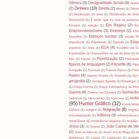
Gênero
(3)
Desigualdade Social
(4)
desma
Dinheiro
(10)
(2)
Direita
(2)
direito
(1)
Direit
(1)
Distribuição de terra
(1)
Distribuição de terra
Drummond
(1)
É assim que eu vejo as pessoas
Elis Regina
(2)
Einstein
(1)
eleição
(1)
El
Empreendedorismo
(3)
Emprego
(2)
ene
Esboços sociais
(3)
Erundina
(1)
escala 6
Esqu
espetáculo
(1)
Espiritismo
(1)
Esporte
(1)
EUA
(4)
etarismo
(1)
ética
(1)
Euclides da C
Expressões
(1)
Expressões ao pé da letra
(1)
E
Favelização
(2)
fato
(1)
Favela
(1)
Felicidad
figuras de linguagem
(2)
Filosofia
(6)
Filo
formação
(1)
Foucault
(1)
Francis Bacon
(1)
Fran
Futuro
(4)
Gabriel Chalita
(1)
Gaddafi
(1)
Gal 
geografia
(2)
Georges Bataille
(1)
Gessinger
(
(1)
Graça Aranha
(1)
Graça AranhaAracy de Alm
Guerra
(4)
Guimarãe
Guerra nas Estrelas
(1)
histó
hipérbole
(1)
Hipocondria
(1)
hipocrisia
(1)
(95)
Humor Gráfico
(32)
Iconoclasti
Imigração
(8)
Gênero
(1)
imagem
(1)
Imigraç
Infância
(3)
Industrialização
(1)
Infraestrutura
(
intolerância
(1)
intolerância religiosa
(1)
invasão
Jesus
(3)
João Cabral de Me
Jô Soares
(1)
(2)
José de Alencar
(1)
José Lins do Rego
(1)
J
Raikkonen
(1)
Laerte
(1)
Latifúndio
(1)
lavage