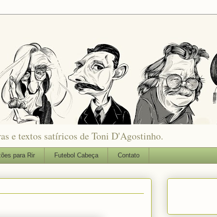
as e textos satíricos de Toni D'Agostinho.
ões para Rir
Futebol Cabeça
Contato