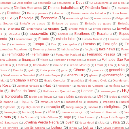
Deus
(2)
tamento
(1)
Desperdício
(1)
destruição
(1)
desumano
(1)
Di Cavalcanti
(1)
Dia a dia
(1)
Direitos Humanos
(3)
Direitos trabalhistas
(2)
Distância Social
(2)
os Civis
(1)
Distancia
Ditadura
(2)
s
(1)
Ditos populares
(1)
diversão
(1)
Divisão social do trabalho
(1)
Dona Ivone 
Ecologia
(9)
Economia
(18)
ECA
(2)
(1)
economia global
(1)
economistas
(1)
Edgar Al
za Soares
(1)
Emiss˜o de gases
(1)
Emissao de gases
(1)
Emissão de gases
(1)
Emissã
ensino
(13)
energia
(2)
Envelh
m
(1)
Engenharia
(1)
Ensino Médio
(1)
entregadores
(1)
escola
(12)
Escravidão
(10)
Escritores
(2)
Escultura
(2)
Espec
X1
(1)
Escritor
(1)
erda
(4)
Estado
(3)
estado laico
(4)
Esquizofrenia
(1)
Estado Mental
(1)
Estresse pós-t
Europa
(3)
Eventos
(6)
Evolução
(3)
Ex
unha
(1)
eufemismo
(1)
Eva
(1)
evangelho
(1)
fake news
(2)
xpressões Populares
(1)
Extrema pobreza
(1)
fábula saúde
(1)
facção
(1)
Fake
Feminicídio
(4)
Feminismo
(2)
Fernando Pessoa
(3)
Ferr
e
(1)
Fernando Haddad
(1)
finanças
(3)
Folha de São Pa
sofia Clássica
(1)
física
(1)
Florestan Fernandes
(1)
folclore
(1)
kenstein
(1)
Frankfurt
(1)
fraternidade
(1)
fraude
(1)
Freddie Mercury
(1)
Freud
(1)
Frio
(1)
funai
(1
Gênero
(6)
genocídio
(2
Costa
(1)
Gandhi
(1)
gato
(1)
Gato preto
(1)
gaza
(1)
genética
(1)
Gilberto Gil
(2)
globalização
(3)
1)
Gianfrancesco Guarnieri
(1)
Gilberto Freyre
(1)
glauco
(1)
Graciliano Ramos
(2)
eida
(1)
Grade Curricular
(1)
gramática
(1)
Grande Otelo
(1)
Grande sert
s Rosa
(2)
Haiti
(2)
Guiomar Novaes
(1)
Halloween
(1)
Haroldo de Campos
(1)
Heráclito
(1)
He
HQ
ria
(6)
História do Brasil
(2)
Homem
(3)
Histórias em Quadrinhos
(1)
homenagem
(1)
Iconografia
(3)
IDH
(4)
igno
a
(1)
Idade das Trevas
(1)
Idade Média
(1)
ideologia
(1)
Ídolos
(1)
imigrante
(2)
ão Italiana
(1)
Immanuel Kant
(1)
importações
(1)
Imposto
(1)
impostos
(1)
Inclus
Inovação
(5)
Inteligência
(2)
1)
Inglaterra
(1)
injustiça social
(1)
Insegurança
(1)
Insônia
(1)
Itália
(3)
(1)
Invenção
(1)
Ironia
(1)
Israel
(1)
Itamar ssumpção
(1)
Jackson do Pandeiro
(1)
Jac
lo Neto
(3)
Jogo
(2)
João Donato
(1)
João Gilberto
(1)
John Lennon
(1)
Jorge Luis Borges
(1
Jovelina Pérola Negra
(3)
jovem
(2)
justiça
(2)
Ju
osé Saramago
(1)
juca kfouri
(1)
Juiz
(1)
Letras
(16)
Leitura
(5)
m de dinheiro
(1)
Legião Urbana
(1)
lenda
(1)
Lewis Hamilton
(1)