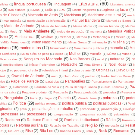
Literatura
(60)
língua portuguesa
(9)
linguagem
(4)
ileira
(1)
Literatura ameri
ro
(5)
Lixo
(2)
lucro
(4)
livro didático
(1)
Livros
(1)
Lixão
(1)
Lizette Negreiros
(1)
Logística
(1)
a de Classes
(5)
Machado de Assis
(7)
Machismo
(6)
Machismo estrutural
(2)
mach
Manuel Bandeira
(2)
(1)
manipulação
(1)
manipulação da informação
(1)
Manuel de Barros
(1
Mario de Andrade
(2)
(1)
Mário de Andrade
(1)
Marisa Monte
(1)
marlon brando
(1)
Mart'na
Meio Ambiente
(8)
Memória Polític
uza
(1)
Medo
(1)
meios de produção
(1)
memória
(1)
lismo
(2)
Meritocracia
(5)
Metáfora
(1)
metanol
(1)
Método
(1)
Metodologia
(1)
México
(1)
Mi
Milton Nascimento
(2)
Miséria
(7)
mi
1)
Millôr Fernandes
(1)
Minas Gerais
(1)
mineração
(1)
nismo
(15)
modernistas
(12)
moradia
(4)
Mo
Monumentos
(1)
Monumentos públicos
(1)
Mulher
(10)
 Climáticas
(1)
Muito além do peso
(1)
Mujica
(1)
multidão
(1)
Múmia
(1)
Mundo
(1
Nanquim no Machado
(9)
Nas Bancas
(7)
natureza
(2)
n
Vasconcelos
(1)
natal
(1)
Nietzsche
(2)
Noel Rosa
(2)
1)
neoliberalismo
(1)
Néstor Perlongher
(1)
Nina Simone
(1)
N
Oficinas
(2)
Olavo Bilac
cipe
(1)
o poderoso chefão
(1)
obesidade infantil
(1)
obra de arte
(1)
Oswald de Andrade
(3)
Wild
(1)
ouro
(1)
Ouro Preto
(1)
padrão
(1)
Padre Antonio Vieira
(1
Papel de Parede
(5)
Parlapatões
(2)
tico
(1)
parábolas
(1)
Parnasianismo
(1)
Parnasiano
Pa
úblico
(1)
Patriotismo
(1)
Paulinho da Viola
(1)
Paulo Henrique Ganso
(1)
Paulo Leminski
(1)
ra da caixa
(1)
Pequeno produtor
(1)
Percussão
(1)
Pesca predatória
(1)
pesquisa
(1)
Pessoa e
pobreza
(11)
Pixinguinha
(2)
Planeta
(3)
pode
1)
Pizza
(1)
plágio
(1)
Planeta Terra
(1)
Política
(29)
política pública
(2)
políticas públicas
(3)
litica
(1)
política externa
(1)
Polu
ginários
(2)
precarização do trabalho
(2)
praia
(1)
privacidade
(1)
privatização
(1)
Privilégi
professora
(4)
professores
(4)
programação
(1)
programas sociais
(1)
psicanálise
(1
Racismo
(9)
(2)
Racismo Estrutural
(3)
Racismo Institucional
(2)
Rádio
(2)
Raízes do
religião
(9)
ciais
(3)
Reforma agrária
(2)
Resis
Relação de Trabalho
(1)
repressão
(1)
Riso
(2)
Rita Lee
(2)
Rock
(2)
Romance
(2)
rr
(1)
Riqueza
(1)
Roberto Carlos
(1)
robô
(1)