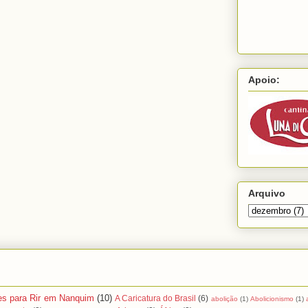
Apoio:
Arquivo
es para Rir em Nanquim
(10)
A Caricatura do Brasil
(6)
abolição
(1)
Abolicionismo
(1)