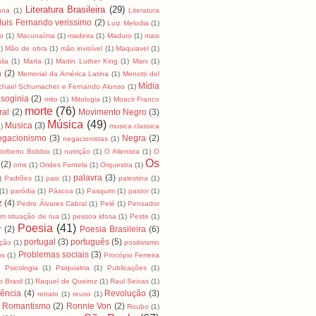
Literatura Brasileira
(29)
cana
(1)
Literatura
luis Fernando verissimo
(2)
Luiz Melodia
(1)
o
(1)
Macunaíma
(1)
madeira
(1)
Maduro
(1)
mais
)
Mão de obra
(1)
mão invisível
(1)
Maquiavel
(1)
lia
(1)
Marta
(1)
Martin Luther King
(1)
Marx
(1)
a
(2)
Memorial da América Latina
(1)
Menotti del
Mídia
chael Schumacher e Fernando Alonso
(1)
soginia
(2)
mito
(1)
Mitologia
(1)
Moacir Franco
morte
(76)
ral
(2)
Movimento Negro
(3)
Música
(49)
Musica
(3)
)
musica classica
egacionismo
(3)
Negra
(2)
negacionistas
(1)
orberto Bobbio
(1)
nutrição
(1)
O Alienista
(1)
O
Os
(2)
oms
(1)
Orides Fontela
(1)
Orquestra
(1)
palavra
(3)
)
Padrões
(1)
pais
(1)
palestina
(1)
(1)
paródia
(1)
Páscoa
(1)
Pasquim
(1)
pastor
(1)
z
(4)
Pedro Álvares Cabral
(1)
Pelé
(1)
Pensador
m situação de rua
(1)
pessoa idosa
(1)
Peste
(1)
Poesia
(41)
r
(2)
Poesia Brasileira
(6)
portugal
(3)
português
(5)
ição
(1)
positivismo
Problemas sociais
(3)
os
(1)
Procópio Ferreira
)
Psicologia
(1)
Psiquiatria
(1)
Publicações
(1)
 Brasil
(1)
Raquel de Queiroz
(1)
Raul Seixas
(1)
tência
(4)
Revolução
(3)
retrato
(1)
reuso
(1)
Romantismo
(2)
Ronnie Von
(2)
Roubo
(1)