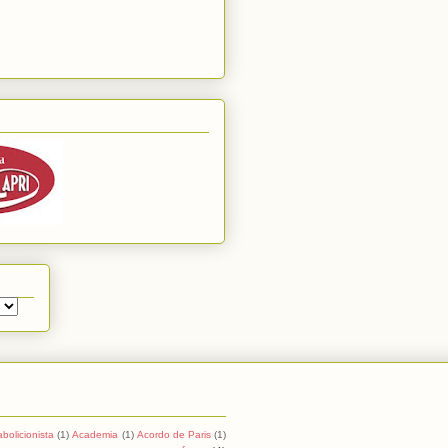
abolicionista
(1)
Academia
(1)
Acordo de Paris
(1)