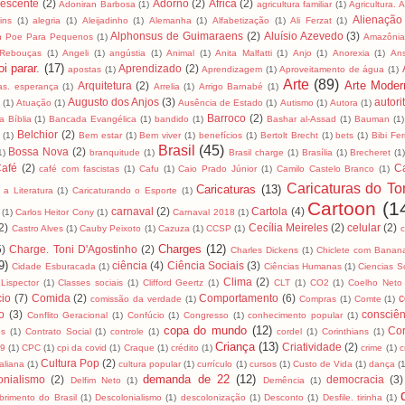
lescente
(2)
Adorno
(2)
África
(2)
Adoniran Barbosa
(1)
agricultura familiar
(1)
Agricultura. 
Alienação
ins
(1)
alegria
(1)
Aleijadinho
(1)
Alemanha
(1)
Alfabetização
(1)
Ali Ferzat
(1)
Alphonsus de Guimaraens
(2)
Aluísio Azevedo
(3)
an Poe Para Pequenos
(1)
Amazôni
 Rebouças
(1)
Angeli
(1)
angústia
(1)
Animal
(1)
Anita Malfatti
(1)
Anjo
(1)
Anorexia
(1)
An
i parar.
(17)
Aprendizado
(2)
apostas
(1)
Aprendizagem
(1)
Aproveitamento de água
(1)
Arte
(89)
Arte Moder
Arquitetura
(2)
as. esperança
(1)
Arrelia
(1)
Arrigo Barnabé
(1)
Augusto dos Anjos
(3)
autori
(1)
Atuação
(1)
Ausência de Estado
(1)
Autismo
(1)
Autora
(1)
Barroco
(2)
 Bíblia
(1)
Bancada Evangélica
(1)
bandido
(1)
Bashar al-Assad
(1)
Bauman
(1)
Belchior
(2)
(1)
Bem estar
(1)
Bem viver
(1)
benefícios
(1)
Bertolt Brecht
(1)
bets
(1)
Bibi Fer
Brasil
(45)
Bossa Nova
(2)
1)
branquitude
(1)
Brasil charge
(1)
Brasília
(1)
Brecheret
(1
afé
(2)
C
café com fascistas
(1)
Cafu
(1)
Caio Prado Júnior
(1)
Camilo Castelo Branco
(1)
Caricaturas do To
Caricaturas
(13)
 a Literatura
(1)
Caricaturando o Esporte
(1)
Cartoon
(1
carnaval
(2)
Cartola
(4)
(1)
Carlos Heitor Cony
(1)
Carnaval 2018
(1)
2)
Cecília Meireles
(2)
celular
(2)
Castro Alves
(1)
Cauby Peixoto
(1)
Cazuza
(1)
CCSP
(1)
Charges
(12)
5)
Charge. Toni D'Agostinho
(2)
Charles Dickens
(1)
Chiclete com Banan
9)
ciência
(4)
Ciência Sociais
(3)
Cidade Esburacada
(1)
Ciências Humanas
(1)
Ciencias S
Clima
(2)
 Lispector
(1)
Classes sociais
(1)
Clifford Geertz
(1)
CLT
(1)
CO2
(1)
Coelho Neto
io
(7)
Comida
(2)
Comportamento
(6)
c
comissão da verdade
(1)
Compras
(1)
Comte
(1)
to
(3)
consciên
Conflito Geracional
(1)
Confúcio
(1)
Congresso
(1)
conhecimento popular
(1)
copa do mundo
(12)
Cor
os
(1)
Contrato Social
(1)
controle
(1)
cordel
(1)
Corinthians
(1)
Criança
(13)
Criatividade
(2)
19
(1)
CPC
(1)
cpi da covid
(1)
Craque
(1)
crédito
(1)
crime
(1)
c
Cultura Pop
(2)
taliana
(1)
cultura popular
(1)
currículo
(1)
cursos
(1)
Custo de Vida
(1)
dança
(
demanda de 22
(12)
onialismo
(2)
democracia
(3)
Delfim Neto
(1)
Demência
(1)
brimento do Brasil
(1)
Descolonialismo
(1)
descolonização
(1)
Desconto
(1)
Desfile. tirinha
(1)