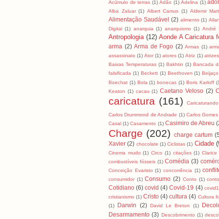
ado
Acúmulo de terras
(1)
Adão
(1)
Adelina
(1)
Alba Zaluar
(1)
Albert Camus
(1)
Aldemir Mart
Alimentação Saudável
(2)
alimento
(1)
All
Digital
(1)
anarquia
(1)
anarquismo
(1)
André
Antropologia
(12)
Aonde A Caricatura fo
arma
(2)
Arma de Fogo
(2)
Armas
(1)
arm
assassinato
(1)
Ator
(1)
atores
(1)
Atriz
(1)
atrizes
Baixas Temperaturas
(1)
Bakhtin
(1)
Bancada da
falsificada
(1)
Beckett
(1)
Beethoven
(1)
Beijaço
Boechat
(1)
Bola
(1)
bonecas
(1)
Boris Karloff
(
Caetano Veloso
(2)
C
Keaton
(1)
cacau
(1)
caricatura
(161)
Caricaturando
Carlos Drummond de Andrade
(1)
Carlos Gomes
Casimiro de Abreu
(
Casal
(1)
Casamento
(1)
Charge
(202)
charge cartum
(
Cidade
(
Xavier
(2)
chocolate
(1)
Ciclistas
(1)
Cinema mudo
(1)
Circo
(1)
citações
(1)
Clarice
Comédia
(3)
comérc
combustíveis fósseis
(1)
confli
Conceição Evaristo
(1)
concorrência
(1)
Consumo
(2)
consumidor
(1)
Conto
(1)
cont
Cotidiano
(6)
covid
(4)
Covid-19
(4)
covid
Cristo
(4)
cultura
(4)
cristianismo
(1)
Cultura I
Darwin
(2)
Decol
(1)
David Le Breton
(1)
Desarmamento
(3)
Descobrimento
(1)
desco