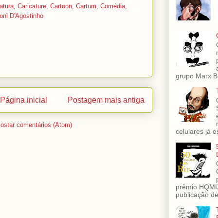
atura
,
Caricature
,
Cartoon
,
Cartum
,
Comédia
,
oni D'Agostinho
grupo Marx Br
Página inicial
Postagem mais antiga
ostar comentários (Atom)
celulares já es
prêmio HQMIX
publicação de 