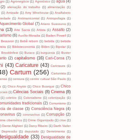
água
(4)
Agro
(1)
Agronegócio
(1)
Agrotóxico
(1)
(2)
alienação do trabalho
(1)
alimentação
(1)
a
(1)
Amizade
(1)
Amy Winehouse
(1)
Analfabeto
siedade
(1)
Antimanicomial
(1)
Antropofagia
(1)
Aquecimento Global
(7)
Ariano Suassuna
(1)
na
(13)
Assalto
(2)
Arte Sacra
(1)
Artista
(1)
tarismo
(6)
Auxílio-Moradia
(1)
Baden Powell
(1)
Beauvoir
(1)
Bebê reborn
(1)
bebida
(1)
bebida
reira
(1)
Biblioteconomia
(1)
Biden
(1)
Bipolar
(1)
)
Brooklinfest
(1)
Buraco
(1)
burguesia
(1)
Buster
capitalismo
(16)
anto
(2)
Cari-Coroa
(7)
ni
(43)
Caricature
(43)
Carictaura
(1)
48)
Cartum
(256)
Cartunista
(1)
censo
(1)
censura
(1)
centro cultual São Paulo
(1)
Chico
a
(1)
Chico Anysio
(1)
Chico Buarque
(1)
Ciências Sociais
(8)
Cinema
(8)
ociais
(1)
(1)
coletivo
(1)
Colonialismo
(1)
colonização
(1)
omunidades tradicionais
(2)
Comunismo
(1)
cia de classe
(3)
Consciência Negra
(4)
onavirus
(2)
Corrupção
(2)
coronavírus
(1)
rime cibernético
(1)
Crime Organizado
(1)
crise
(1)
1)
Dante Alighieri
(1)
Darcy Ribeiro
(1)
Darth Vader
Depressão
(1)
deputado
(1)
Derretimento
(1)
desigualdade
(33)
Desigualdade de