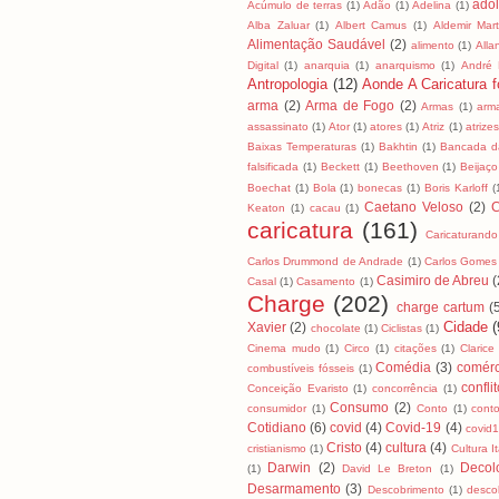
ado
Acúmulo de terras
(1)
Adão
(1)
Adelina
(1)
Alba Zaluar
(1)
Albert Camus
(1)
Aldemir Mart
Alimentação Saudável
(2)
alimento
(1)
All
Digital
(1)
anarquia
(1)
anarquismo
(1)
André
Antropologia
(12)
Aonde A Caricatura fo
arma
(2)
Arma de Fogo
(2)
Armas
(1)
arm
assassinato
(1)
Ator
(1)
atores
(1)
Atriz
(1)
atrizes
Baixas Temperaturas
(1)
Bakhtin
(1)
Bancada da
falsificada
(1)
Beckett
(1)
Beethoven
(1)
Beijaço
Boechat
(1)
Bola
(1)
bonecas
(1)
Boris Karloff
(
Caetano Veloso
(2)
C
Keaton
(1)
cacau
(1)
caricatura
(161)
Caricaturando
Carlos Drummond de Andrade
(1)
Carlos Gomes
Casimiro de Abreu
(
Casal
(1)
Casamento
(1)
Charge
(202)
charge cartum
(
Cidade
(
Xavier
(2)
chocolate
(1)
Ciclistas
(1)
Cinema mudo
(1)
Circo
(1)
citações
(1)
Clarice
Comédia
(3)
comérc
combustíveis fósseis
(1)
confli
Conceição Evaristo
(1)
concorrência
(1)
Consumo
(2)
consumidor
(1)
Conto
(1)
cont
Cotidiano
(6)
covid
(4)
Covid-19
(4)
covid
Cristo
(4)
cultura
(4)
cristianismo
(1)
Cultura I
Darwin
(2)
Decol
(1)
David Le Breton
(1)
Desarmamento
(3)
Descobrimento
(1)
desco