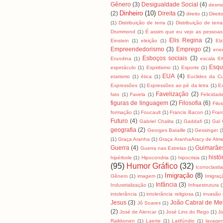
Gênero
(3)
Desigualdade Social
(4)
desma
Dinheiro
(10)
(2)
Direita
(2)
direito
(1)
Direit
(1)
Distribuição de terra
(1)
Distribuição de terra
Drummond
(1)
É assim que eu vejo as pessoas
Elis Regina
(2)
Einstein
(1)
eleição
(1)
El
Empreendedorismo
(3)
Emprego
(2)
ene
Esboços sociais
(3)
Erundina
(1)
escala 6
Esqu
espetáculo
(1)
Espiritismo
(1)
Esporte
(1)
EUA
(4)
etarismo
(1)
ética
(1)
Euclides da C
Expressões
(1)
Expressões ao pé da letra
(1)
E
Favelização
(2)
fato
(1)
Favela
(1)
Felicidad
figuras de linguagem
(2)
Filosofia
(6)
Filo
formação
(1)
Foucault
(1)
Francis Bacon
(1)
Fran
Futuro
(4)
Gabriel Chalita
(1)
Gaddafi
(1)
Gal 
geografia
(2)
Georges Bataille
(1)
Gessinger
(
(1)
Graça Aranha
(1)
Graça AranhaAracy de Alm
Guerra
(4)
Guimarãe
Guerra nas Estrelas
(1)
histó
hipérbole
(1)
Hipocondria
(1)
hipocrisia
(1)
(95)
Humor Gráfico
(32)
Iconoclasti
Imigração
(8)
Gênero
(1)
imagem
(1)
Imigraç
Infância
(3)
Industrialização
(1)
Infraestrutura
(
intolerância
(1)
intolerância religiosa
(1)
invasão
Jesus
(3)
João Cabral de Me
Jô Soares
(1)
(2)
José de Alencar
(1)
José Lins do Rego
(1)
J
Raikkonen
(1)
Laerte
(1)
Latifúndio
(1)
lavage