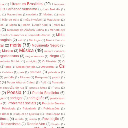
Literatura Brasileira
(29)
cana
(1)
Literatura
luis Fernando verissimo
(2)
Luiz Melodia
(1)
o
(1)
Macunaíma
(1)
madeira
(1)
Maduro
(1)
mais
)
Mão de obra
(1)
mão invisível
(1)
Maquiavel
(1)
lia
(1)
Marta
(1)
Martin Luther King
(1)
Marx
(1)
a
(2)
Memorial da América Latina
(1)
Menotti del
Mídia
chael Schumacher e Fernando Alonso
(1)
soginia
(2)
mito
(1)
Mitologia
(1)
Moacir Franco
morte
(76)
ral
(2)
Movimento Negro
(3)
Música
(49)
Musica
(3)
)
musica classica
egacionismo
(3)
Negra
(2)
negacionistas
(1)
orberto Bobbio
(1)
nutrição
(1)
O Alienista
(1)
O
Os
(2)
oms
(1)
Orides Fontela
(1)
Orquestra
(1)
palavra
(3)
)
Padrões
(1)
pais
(1)
palestina
(1)
(1)
paródia
(1)
Páscoa
(1)
Pasquim
(1)
pastor
(1)
z
(4)
Pedro Álvares Cabral
(1)
Pelé
(1)
Pensador
m situação de rua
(1)
pessoa idosa
(1)
Peste
(1)
Poesia
(41)
r
(2)
Poesia Brasileira
(6)
portugal
(3)
português
(5)
ição
(1)
positivismo
Problemas sociais
(3)
os
(1)
Procópio Ferreira
)
Psicologia
(1)
Psiquiatria
(1)
Publicações
(1)
 Brasil
(1)
Raquel de Queiroz
(1)
Raul Seixas
(1)
tência
(4)
Revolução
(3)
retrato
(1)
reuso
(1)
Romantismo
(2)
Ronnie Von
(2)
Roubo
(1)