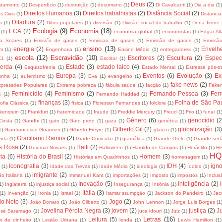
Deus
(2)
tamento
(1)
Desperdício
(1)
destruição
(1)
desumano
(1)
Di Cavalcanti
(1)
Dia a dia
(1)
Direitos Humanos
(3)
Direitos trabalhistas
(2)
Distância Social
(2)
os Civis
(1)
Distancia
Ditadura
(2)
s
(1)
Ditos populares
(1)
diversão
(1)
Divisão social do trabalho
(1)
Dona Ivone 
Ecologia
(9)
Economia
(18)
ECA
(2)
(1)
economia global
(1)
economistas
(1)
Edgar Al
za Soares
(1)
Emiss˜o de gases
(1)
Emissao de gases
(1)
Emissão de gases
(1)
Emissã
ensino
(13)
energia
(2)
Envelh
m
(1)
Engenharia
(1)
Ensino Médio
(1)
entregadores
(1)
escola
(12)
Escravidão
(10)
Escritores
(2)
Escultura
(2)
Espec
X1
(1)
Escritor
(1)
erda
(4)
Estado
(3)
estado laico
(4)
Esquizofrenia
(1)
Estado Mental
(1)
Estresse pós-t
Europa
(3)
Eventos
(6)
Evolução
(3)
Ex
unha
(1)
eufemismo
(1)
Eva
(1)
evangelho
(1)
fake news
(2)
xpressões Populares
(1)
Extrema pobreza
(1)
fábula saúde
(1)
facção
(1)
Fake
Feminicídio
(4)
Feminismo
(2)
Fernando Pessoa
(3)
Ferr
e
(1)
Fernando Haddad
(1)
finanças
(3)
Folha de São Pa
sofia Clássica
(1)
física
(1)
Florestan Fernandes
(1)
folclore
(1)
kenstein
(1)
Frankfurt
(1)
fraternidade
(1)
fraude
(1)
Freddie Mercury
(1)
Freud
(1)
Frio
(1)
funai
(1
Gênero
(6)
genocídio
(2
Costa
(1)
Gandhi
(1)
gato
(1)
Gato preto
(1)
gaza
(1)
genética
(1)
Gilberto Gil
(2)
globalização
(3)
1)
Gianfrancesco Guarnieri
(1)
Gilberto Freyre
(1)
glauco
(1)
Graciliano Ramos
(2)
eida
(1)
Grade Curricular
(1)
gramática
(1)
Grande Otelo
(1)
Grande sert
s Rosa
(2)
Haiti
(2)
Guiomar Novaes
(1)
Halloween
(1)
Haroldo de Campos
(1)
Heráclito
(1)
He
HQ
ria
(6)
História do Brasil
(2)
Homem
(3)
Histórias em Quadrinhos
(1)
homenagem
(1)
Iconografia
(3)
IDH
(4)
igno
a
(1)
Idade das Trevas
(1)
Idade Média
(1)
ideologia
(1)
Ídolos
(1)
imigrante
(2)
ão Italiana
(1)
Immanuel Kant
(1)
importações
(1)
Imposto
(1)
impostos
(1)
Inclus
Inovação
(5)
Inteligência
(2)
1)
Inglaterra
(1)
injustiça social
(1)
Insegurança
(1)
Insônia
(1)
Itália
(3)
(1)
Invenção
(1)
Ironia
(1)
Israel
(1)
Itamar ssumpção
(1)
Jackson do Pandeiro
(1)
Jac
lo Neto
(3)
Jogo
(2)
João Donato
(1)
João Gilberto
(1)
John Lennon
(1)
Jorge Luis Borges
(1
Jovelina Pérola Negra
(3)
jovem
(2)
justiça
(2)
Ju
osé Saramago
(1)
juca kfouri
(1)
Juiz
(1)
Letras
(16)
Leitura
(5)
m de dinheiro
(1)
Legião Urbana
(1)
lenda
(1)
Lewis Hamilton
(1)