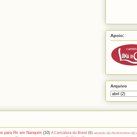
Apoio:
Arquivo
es para Rir em Nanquim
(10)
A Caricatura do Brasil
(6)
abolição
(1)
Abolicionismo
(1)