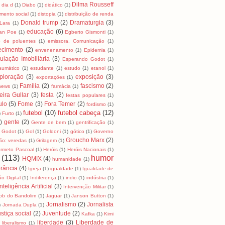
Dilma Rousseff
dia d
(1)
Diabo
(1)
didático
(1)
mento social
(1)
distopia
(1)
distribuição de renda
Donald trump
(2)
Dramaturgia
(3)
Lara
(1)
educação
(6)
lan Poe
(1)
Egberto Gismonti
(1)
o de poluentes
(1)
emissora. Comunicação
(1)
ecimento
(2)
envenenamento
(1)
Epidemia
(1)
ulação Imobiliária
(3)
Esperando Godot
(1)
raumático
(1)
estudante
(1)
estudo
(1)
etanol
(1)
ploração
(3)
exposição
(3)
exportações
(1)
Família
(2)
fascismo
(2)
news
(1)
farmácia
(1)
eira Gullar
(3)
festa
(2)
festas populares
(1)
ulo
(5)
Fome
(3)
Fora Temer
(2)
fordismo
(1)
futebol
(10)
futebol cabeça
(12)
)
Furto
(1)
)
gente
(2)
Gente de bem
(1)
gentrificação
(1)
Godot
(1)
Gol
(1)
Goldoni
(1)
gótico
(1)
Governo
Groucho Marx
(2)
ão: veredas
(1)
Grilagem
(1)
rmeto Pascoal
(1)
Heróis
(1)
Heróis Nacionais
(1)
(113)
humor
HQMIX
(4)
humanidade
(1)
rância
(4)
Igreja
(1)
igualdade
(1)
Igualdade de
ão Digital
(1)
Indiferença
(1)
indio
(1)
indústria
(1)
Inteligência Artificial
(3)
Intervenção Militar
(1)
ob do Bandolim
(1)
Jaguar
(1)
Janson Button
(1)
Jornalismo
(2)
Jornalista
)
Jornada Dupla
(1)
stiça social
(2)
Juventude
(2)
Kafka
(1)
Kimi
liberdade
(3)
Liberdade de
liberalismo
(1)