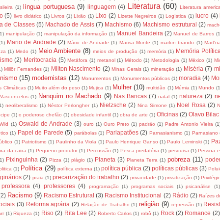
Literatura
(60)
língua portuguesa
(9)
linguagem
(4)
ileira
(1)
Literatura ameri
ro
(5)
Lixo
(2)
lucro
(4)
livro didático
(1)
Livros
(1)
Lixão
(1)
Lizette Negreiros
(1)
Logística
(1)
a de Classes
(5)
Machado de Assis
(7)
Machismo
(6)
Machismo estrutural
(2)
mach
Manuel Bandeira
(2)
(1)
manipulação
(1)
manipulação da informação
(1)
Manuel de Barros
(1
Mario de Andrade
(2)
(1)
Mário de Andrade
(1)
Marisa Monte
(1)
marlon brando
(1)
Mart'na
Meio Ambiente
(8)
Memória Polític
uza
(1)
Medo
(1)
meios de produção
(1)
memória
(1)
lismo
(2)
Meritocracia
(5)
Metáfora
(1)
metanol
(1)
Método
(1)
Metodologia
(1)
México
(1)
Mi
Milton Nascimento
(2)
Miséria
(7)
mi
1)
Millôr Fernandes
(1)
Minas Gerais
(1)
mineração
(1)
nismo
(15)
modernistas
(12)
moradia
(4)
Mo
Monumentos
(1)
Monumentos públicos
(1)
Mulher
(10)
 Climáticas
(1)
Muito além do peso
(1)
Mujica
(1)
multidão
(1)
Múmia
(1)
Mundo
(1
Nanquim no Machado
(9)
Nas Bancas
(7)
natureza
(2)
n
Vasconcelos
(1)
natal
(1)
Nietzsche
(2)
Noel Rosa
(2)
1)
neoliberalismo
(1)
Néstor Perlongher
(1)
Nina Simone
(1)
N
Oficinas
(2)
Olavo Bilac
cipe
(1)
o poderoso chefão
(1)
obesidade infantil
(1)
obra de arte
(1)
Oswald de Andrade
(3)
Wild
(1)
ouro
(1)
Ouro Preto
(1)
padrão
(1)
Padre Antonio Vieira
(1
Papel de Parede
(5)
Parlapatões
(2)
tico
(1)
parábolas
(1)
Parnasianismo
(1)
Parnasiano
Pa
úblico
(1)
Patriotismo
(1)
Paulinho da Viola
(1)
Paulo Henrique Ganso
(1)
Paulo Leminski
(1)
ra da caixa
(1)
Pequeno produtor
(1)
Percussão
(1)
Pesca predatória
(1)
pesquisa
(1)
Pessoa e
pobreza
(11)
Pixinguinha
(2)
Planeta
(3)
pode
1)
Pizza
(1)
plágio
(1)
Planeta Terra
(1)
Política
(29)
política pública
(2)
políticas públicas
(3)
litica
(1)
política externa
(1)
Polu
ginários
(2)
precarização do trabalho
(2)
praia
(1)
privacidade
(1)
privatização
(1)
Privilégi
professora
(4)
professores
(4)
programação
(1)
programas sociais
(1)
psicanálise
(1
Racismo
(9)
(2)
Racismo Estrutural
(3)
Racismo Institucional
(2)
Rádio
(2)
Raízes do
religião
(9)
ciais
(3)
Reforma agrária
(2)
Resis
Relação de Trabalho
(1)
repressão
(1)
Riso
(2)
Rita Lee
(2)
Rock
(2)
Romance
(2)
rr
(1)
Riqueza
(1)
Roberto Carlos
(1)
robô
(1)