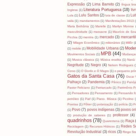
Expressão
(2)
Lima Barreto
(2)
língua bras
Literatura Portuguesa
(18)
liv
Inglesa
(1)
Lulu Santos
(2)
Lut
Lula
(1)
luta de classe
(1)
valia
(1)
mandamentos
(1)
Manifestações 2013
Maria Bethânia
(1)
Marielle
(1)
Marilyn Monroe
masculinidade
(1)
massacre
(1)
Maurício de So
mercado
(3)
mercanti
Picchia
(1)
mentira
(1)
(2)
Milagre Econômico
(1)
milionários
(1)
Millôr
(
Moder
Mobilidade Urbana
(2)
(1)
mobile
(1)
MPB
(44)
Movimentos Sociais
(1)
Mudanças
(1)
Musica clássica
(1)
Música erudita
(1)
Naná 
Negritude
(2)
Negro
(4)
Nelson Rodrigues
(
Corvo
(1)
O Gordo e O Magro
(1)
o pequeno prín
Gatos da Santa Casa
(76)
Oscar 
Palhaço
(2)
Pandemia
(3)
Pânico
(1)
Panóp
Pastor Feliciano
(1)
Patriarcado
(1)
Patrimônio P
(1)
Pensadores
(1)
Pensamento
(1)
Pensando fo
petróleo
(1)
Piaf
(1)
Piano. Música
(1)
Picolino
(
Poetisa
(1)
Pôker
(1)
polarização
(1)
polícia
(1)
Po
Povo
(7)
povos indígenas
(3)
povos ori
(1)
professor
(4)
(1)
produção de saberes
(1)
quadrinhos
(78)
Raça
Quarentena
(1)
Redes So
Reciclagem
(1)
Recursos Hídricos
(1)
Revolução Industrial
(3)
ricos
(3)
Ringo Sta