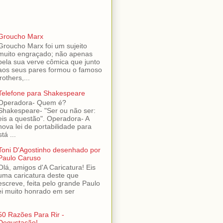
Groucho Marx
Groucho Marx foi um sujeito
muito engraçado; não apenas
pela sua verve cômica que junto
aos seus pares formou o famoso
others,...
Telefone para Shakespeare
Operadora- Quem é?
Shakespeare- "Ser ou não ser:
eis a questão". Operadora- A
nova lei de portabilidade para
tá ...
Toni D'Agostinho desenhado por
Paulo Caruso
Olá, amigos d'A Caricatura! Eis
uma caricatura deste que
escreve, feita pelo grande Paulo
ei muito honrado em ser
50 Razões Para Rir -
Degustação!