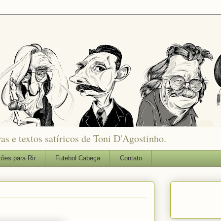
as e textos satíricos de Toni D'Agostinho.
ões para Rir
Futebol Cabeça
Contato