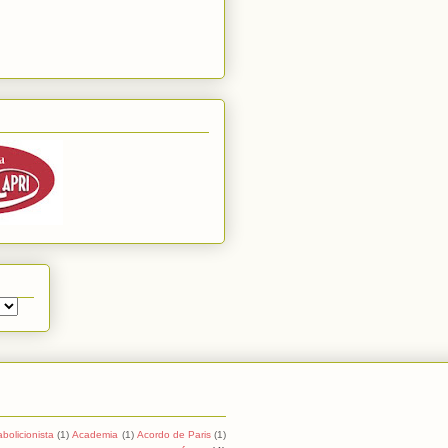
abolicionista
(1)
Academia
(1)
Acordo de Paris
(1)