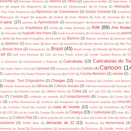
lescente
(2)
Adorno
(2)
África
(2)
Adoniran Barbosa
(1)
agricultura familiar
(1)
Agricultura. 
Alienação
ins
(1)
alegria
(1)
Aleijadinho
(1)
Alemanha
(1)
Alfabetização
(1)
Ali Ferzat
(1)
Alphonsus de Guimaraens
(2)
Aluísio Azevedo
(3)
an Poe Para Pequenos
(1)
Amazôni
 Rebouças
(1)
Angeli
(1)
angústia
(1)
Animal
(1)
Anita Malfatti
(1)
Anjo
(1)
Anorexia
(1)
An
i parar.
(17)
Aprendizado
(2)
apostas
(1)
Aprendizagem
(1)
Aproveitamento de água
(1)
Arte
(89)
Arte Moder
Arquitetura
(2)
as. esperança
(1)
Arrelia
(1)
Arrigo Barnabé
(1)
Augusto dos Anjos
(3)
autori
(1)
Atuação
(1)
Ausência de Estado
(1)
Autismo
(1)
Autora
(1)
Barroco
(2)
 Bíblia
(1)
Bancada Evangélica
(1)
bandido
(1)
Bashar al-Assad
(1)
Bauman
(1)
Belchior
(2)
(1)
Bem estar
(1)
Bem viver
(1)
benefícios
(1)
Bertolt Brecht
(1)
bets
(1)
Bibi Fer
Brasil
(45)
Bossa Nova
(2)
1)
branquitude
(1)
Brasil charge
(1)
Brasília
(1)
Brecheret
(1
afé
(2)
C
café com fascistas
(1)
Cafu
(1)
Caio Prado Júnior
(1)
Camilo Castelo Branco
(1)
Caricaturas do To
Caricaturas
(13)
 a Literatura
(1)
Caricaturando o Esporte
(1)
Cartoon
(1
carnaval
(2)
Cartola
(4)
(1)
Carlos Heitor Cony
(1)
Carnaval 2018
(1)
2)
Cecília Meireles
(2)
celular
(2)
Castro Alves
(1)
Cauby Peixoto
(1)
Cazuza
(1)
CCSP
(1)
Charges
(12)
5)
Charge. Toni D'Agostinho
(2)
Charles Dickens
(1)
Chiclete com Banan
9)
ciência
(4)
Ciência Sociais
(3)
Cidade Esburacada
(1)
Ciências Humanas
(1)
Ciencias S
Clima
(2)
 Lispector
(1)
Classes sociais
(1)
Clifford Geertz
(1)
CLT
(1)
CO2
(1)
Coelho Neto
io
(7)
Comida
(2)
Comportamento
(6)
c
comissão da verdade
(1)
Compras
(1)
Comte
(1)
to
(3)
consciên
Conflito Geracional
(1)
Confúcio
(1)
Congresso
(1)
conhecimento popular
(1)
copa do mundo
(12)
Cor
os
(1)
Contrato Social
(1)
controle
(1)
cordel
(1)
Corinthians
(1)
Criança
(13)
Criatividade
(2)
19
(1)
CPC
(1)
cpi da covid
(1)
Craque
(1)
crédito
(1)
crime
(1)
c
Cultura Pop
(2)
taliana
(1)
cultura popular
(1)
currículo
(1)
cursos
(1)
Custo de Vida
(1)
dança
(
demanda de 22
(12)
onialismo
(2)
democracia
(3)
Delfim Neto
(1)
Demência
(1)
brimento do Brasil
(1)
Descolonialismo
(1)
descolonização
(1)
Desconto
(1)
Desfile. tirinha
(1)