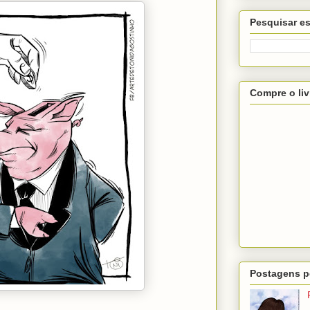
Pesquisar es
Compre o liv
Postagens p