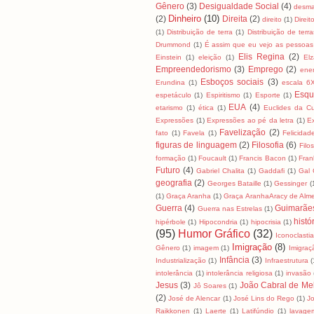
Gênero
(3)
Desigualdade Social
(4)
desma
Dinheiro
(10)
(2)
Direita
(2)
direito
(1)
Direit
(1)
Distribuição de terra
(1)
Distribuição de terra
Drummond
(1)
É assim que eu vejo as pessoas
Elis Regina
(2)
Einstein
(1)
eleição
(1)
El
Empreendedorismo
(3)
Emprego
(2)
ene
Esboços sociais
(3)
Erundina
(1)
escala 6
Esqu
espetáculo
(1)
Espiritismo
(1)
Esporte
(1)
EUA
(4)
etarismo
(1)
ética
(1)
Euclides da C
Expressões
(1)
Expressões ao pé da letra
(1)
E
Favelização
(2)
fato
(1)
Favela
(1)
Felicidad
figuras de linguagem
(2)
Filosofia
(6)
Filo
formação
(1)
Foucault
(1)
Francis Bacon
(1)
Fran
Futuro
(4)
Gabriel Chalita
(1)
Gaddafi
(1)
Gal 
geografia
(2)
Georges Bataille
(1)
Gessinger
(
(1)
Graça Aranha
(1)
Graça AranhaAracy de Alm
Guerra
(4)
Guimarãe
Guerra nas Estrelas
(1)
histó
hipérbole
(1)
Hipocondria
(1)
hipocrisia
(1)
(95)
Humor Gráfico
(32)
Iconoclasti
Imigração
(8)
Gênero
(1)
imagem
(1)
Imigraç
Infância
(3)
Industrialização
(1)
Infraestrutura
(
intolerância
(1)
intolerância religiosa
(1)
invasão
Jesus
(3)
João Cabral de Me
Jô Soares
(1)
(2)
José de Alencar
(1)
José Lins do Rego
(1)
J
Raikkonen
(1)
Laerte
(1)
Latifúndio
(1)
lavage