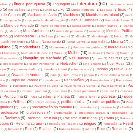
Literatura
(60)
língua portuguesa
(9)
linguagem
(4)
ileira
(1)
Literatura ameri
ro
(5)
Lixo
(2)
lucro
(4)
livro didático
(1)
Livros
(1)
Lixão
(1)
Lizette Negreiros
(1)
Logística
(1)
a de Classes
(5)
Machado de Assis
(7)
Machismo
(6)
Machismo estrutural
(2)
mach
Manuel Bandeira
(2)
(1)
manipulação
(1)
manipulação da informação
(1)
Manuel de Barros
(1
Mario de Andrade
(2)
(1)
Mário de Andrade
(1)
Marisa Monte
(1)
marlon brando
(1)
Mart'na
Meio Ambiente
(8)
Memória Polític
uza
(1)
Medo
(1)
meios de produção
(1)
memória
(1)
lismo
(2)
Meritocracia
(5)
Metáfora
(1)
metanol
(1)
Método
(1)
Metodologia
(1)
México
(1)
Mi
Milton Nascimento
(2)
Miséria
(7)
mi
1)
Millôr Fernandes
(1)
Minas Gerais
(1)
mineração
(1)
nismo
(15)
modernistas
(12)
moradia
(4)
Mo
Monumentos
(1)
Monumentos públicos
(1)
Mulher
(10)
 Climáticas
(1)
Muito além do peso
(1)
Mujica
(1)
multidão
(1)
Múmia
(1)
Mundo
(1
Nanquim no Machado
(9)
Nas Bancas
(7)
natureza
(2)
n
Vasconcelos
(1)
natal
(1)
Nietzsche
(2)
Noel Rosa
(2)
1)
neoliberalismo
(1)
Néstor Perlongher
(1)
Nina Simone
(1)
N
Oficinas
(2)
Olavo Bilac
cipe
(1)
o poderoso chefão
(1)
obesidade infantil
(1)
obra de arte
(1)
Oswald de Andrade
(3)
Wild
(1)
ouro
(1)
Ouro Preto
(1)
padrão
(1)
Padre Antonio Vieira
(1
Papel de Parede
(5)
Parlapatões
(2)
tico
(1)
parábolas
(1)
Parnasianismo
(1)
Parnasiano
Pa
úblico
(1)
Patriotismo
(1)
Paulinho da Viola
(1)
Paulo Henrique Ganso
(1)
Paulo Leminski
(1)
ra da caixa
(1)
Pequeno produtor
(1)
Percussão
(1)
Pesca predatória
(1)
pesquisa
(1)
Pessoa e
pobreza
(11)
Pixinguinha
(2)
Planeta
(3)
pode
1)
Pizza
(1)
plágio
(1)
Planeta Terra
(1)
Política
(29)
política pública
(2)
políticas públicas
(3)
litica
(1)
política externa
(1)
Polu
ginários
(2)
precarização do trabalho
(2)
praia
(1)
privacidade
(1)
privatização
(1)
Privilégi
professora
(4)
professores
(4)
programação
(1)
programas sociais
(1)
psicanálise
(1
Racismo
(9)
(2)
Racismo Estrutural
(3)
Racismo Institucional
(2)
Rádio
(2)
Raízes do
religião
(9)
ciais
(3)
Reforma agrária
(2)
Resis
Relação de Trabalho
(1)
repressão
(1)
Riso
(2)
Rita Lee
(2)
Rock
(2)
Romance
(2)
rr
(1)
Riqueza
(1)
Roberto Carlos
(1)
robô
(1)