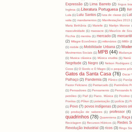
Expressão
(2)
Lima Barreto
(2)
língua bras
Literatura Portuguesa
(18)
liv
Inglesa
(1)
Lulu Santos
(2)
Lut
Lula
(1)
luta de classe
(1)
valia
(1)
mandamentos
(1)
Manifestações 2013
Maria Bethânia
(1)
Marielle
(1)
Marilyn Monroe
masculinidade
(1)
massacre
(1)
Maurício de So
mercado
(3)
mercanti
Picchia
(1)
mentira
(1)
(2)
Milagre Econômico
(1)
milionários
(1)
Millôr
(
Moder
Mobilidade Urbana
(2)
(1)
mobile
(1)
MPB
(44)
Movimentos Sociais
(1)
Mudanças
(1)
Musica clássica
(1)
Música erudita
(1)
Naná 
Negritude
(2)
Negro
(4)
Nelson Rodrigues
(
Corvo
(1)
O Gordo e O Magro
(1)
o pequeno prín
Gatos da Santa Casa
(76)
Oscar 
Palhaço
(2)
Pandemia
(3)
Pânico
(1)
Panóp
Pastor Feliciano
(1)
Patriarcado
(1)
Patrimônio P
(1)
Pensadores
(1)
Pensamento
(1)
Pensando fo
petróleo
(1)
Piaf
(1)
Piano. Música
(1)
Picolino
(
Poetisa
(1)
Pôker
(1)
polarização
(1)
polícia
(1)
Po
Povo
(7)
povos indígenas
(3)
povos ori
(1)
professor
(4)
(1)
produção de saberes
(1)
quadrinhos
(78)
Raça
Quarentena
(1)
Redes So
Reciclagem
(1)
Recursos Hídricos
(1)
Revolução Industrial
(3)
ricos
(3)
Ringo Sta