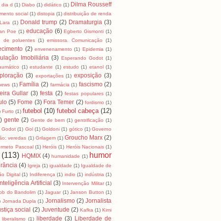
Dilma Rousseff
dia d
(1)
Diabo
(1)
didático
(1)
mento social
(1)
distopia
(1)
distribuição de renda
Donald trump
(2)
Dramaturgia
(3)
Lara
(1)
educação
(6)
lan Poe
(1)
Egberto Gismonti
(1)
o de poluentes
(1)
emissora. Comunicação
(1)
ecimento
(2)
envenenamento
(1)
Epidemia
(1)
ulação Imobiliária
(3)
Esperando Godot
(1)
raumático
(1)
estudante
(1)
estudo
(1)
etanol
(1)
ploração
(3)
exposição
(3)
exportações
(1)
Família
(2)
fascismo
(2)
news
(1)
farmácia
(1)
eira Gullar
(3)
festa
(2)
festas populares
(1)
ulo
(5)
Fome
(3)
Fora Temer
(2)
fordismo
(1)
futebol
(10)
futebol cabeça
(12)
)
Furto
(1)
)
gente
(2)
Gente de bem
(1)
gentrificação
(1)
Godot
(1)
Gol
(1)
Goldoni
(1)
gótico
(1)
Governo
Groucho Marx
(2)
ão: veredas
(1)
Grilagem
(1)
rmeto Pascoal
(1)
Heróis
(1)
Heróis Nacionais
(1)
(113)
humor
HQMIX
(4)
humanidade
(1)
rância
(4)
Igreja
(1)
igualdade
(1)
Igualdade de
ão Digital
(1)
Indiferença
(1)
indio
(1)
indústria
(1)
Inteligência Artificial
(3)
Intervenção Militar
(1)
ob do Bandolim
(1)
Jaguar
(1)
Janson Button
(1)
Jornalismo
(2)
Jornalista
)
Jornada Dupla
(1)
stiça social
(2)
Juventude
(2)
Kafka
(1)
Kimi
liberdade
(3)
Liberdade de
liberalismo
(1)