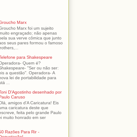
Groucho Marx
Groucho Marx foi um sujeito
muito engraçado; não apenas
pela sua verve cômica que junto
aos seus pares formou o famoso
others,...
Telefone para Shakespeare
Operadora- Quem é?
Shakespeare- "Ser ou não ser:
eis a questão". Operadora- A
nova lei de portabilidade para
tá ...
Toni D'Agostinho desenhado por
Paulo Caruso
Olá, amigos d'A Caricatura! Eis
uma caricatura deste que
escreve, feita pelo grande Paulo
ei muito honrado em ser
50 Razões Para Rir -
Degustação!