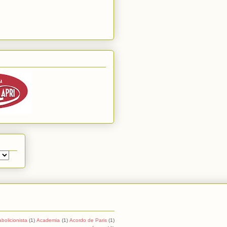
abolicionista
(1)
Academia
(1)
Acordo de Paris
(1)