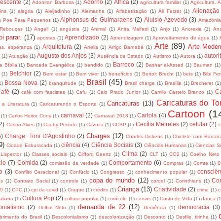
lescente
(2)
Adorno
(2)
África
(2)
Adoniran Barbosa
(1)
agricultura familiar
(1)
Agricultura. 
Alienação
ins
(1)
alegria
(1)
Aleijadinho
(1)
Alemanha
(1)
Alfabetização
(1)
Ali Ferzat
(1)
Alphonsus de Guimaraens
(2)
Aluísio Azevedo
(3)
an Poe Para Pequenos
(1)
Amazôni
 Rebouças
(1)
Angeli
(1)
angústia
(1)
Animal
(1)
Anita Malfatti
(1)
Anjo
(1)
Anorexia
(1)
An
i parar.
(17)
Aprendizado
(2)
apostas
(1)
Aprendizagem
(1)
Aproveitamento de água
(1)
Arte
(89)
Arte Moder
Arquitetura
(2)
as. esperança
(1)
Arrelia
(1)
Arrigo Barnabé
(1)
Augusto dos Anjos
(3)
autori
(1)
Atuação
(1)
Ausência de Estado
(1)
Autismo
(1)
Autora
(1)
Barroco
(2)
 Bíblia
(1)
Bancada Evangélica
(1)
bandido
(1)
Bashar al-Assad
(1)
Bauman
(1)
Belchior
(2)
(1)
Bem estar
(1)
Bem viver
(1)
benefícios
(1)
Bertolt Brecht
(1)
bets
(1)
Bibi Fer
Brasil
(45)
Bossa Nova
(2)
1)
branquitude
(1)
Brasil charge
(1)
Brasília
(1)
Brecheret
(1
afé
(2)
C
café com fascistas
(1)
Cafu
(1)
Caio Prado Júnior
(1)
Camilo Castelo Branco
(1)
Caricaturas do To
Caricaturas
(13)
 a Literatura
(1)
Caricaturando o Esporte
(1)
Cartoon
(1
carnaval
(2)
Cartola
(4)
(1)
Carlos Heitor Cony
(1)
Carnaval 2018
(1)
2)
Cecília Meireles
(2)
celular
(2)
Castro Alves
(1)
Cauby Peixoto
(1)
Cazuza
(1)
CCSP
(1)
Charges
(12)
5)
Charge. Toni D'Agostinho
(2)
Charles Dickens
(1)
Chiclete com Banan
9)
ciência
(4)
Ciência Sociais
(3)
Cidade Esburacada
(1)
Ciências Humanas
(1)
Ciencias S
Clima
(2)
 Lispector
(1)
Classes sociais
(1)
Clifford Geertz
(1)
CLT
(1)
CO2
(1)
Coelho Neto
io
(7)
Comida
(2)
Comportamento
(6)
c
comissão da verdade
(1)
Compras
(1)
Comte
(1)
to
(3)
consciên
Conflito Geracional
(1)
Confúcio
(1)
Congresso
(1)
conhecimento popular
(1)
copa do mundo
(12)
Cor
os
(1)
Contrato Social
(1)
controle
(1)
cordel
(1)
Corinthians
(1)
Criança
(13)
Criatividade
(2)
19
(1)
CPC
(1)
cpi da covid
(1)
Craque
(1)
crédito
(1)
crime
(1)
c
Cultura Pop
(2)
taliana
(1)
cultura popular
(1)
currículo
(1)
cursos
(1)
Custo de Vida
(1)
dança
(
demanda de 22
(12)
onialismo
(2)
democracia
(3)
Delfim Neto
(1)
Demência
(1)
brimento do Brasil
(1)
Descolonialismo
(1)
descolonização
(1)
Desconto
(1)
Desfile. tirinha
(1)