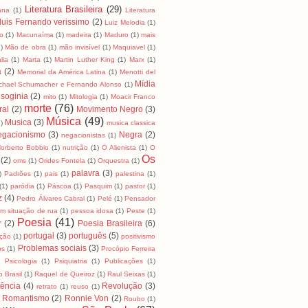
Literatura Brasileira
(29)
cana
(1)
Literatura
luis Fernando verissimo
(2)
Luiz Melodia
(1)
o
(1)
Macunaíma
(1)
madeira
(1)
Maduro
(1)
mais
)
Mão de obra
(1)
mão invisível
(1)
Maquiavel
(1)
lia
(1)
Marta
(1)
Martin Luther King
(1)
Marx
(1)
a
(2)
Memorial da América Latina
(1)
Menotti del
Mídia
chael Schumacher e Fernando Alonso
(1)
soginia
(2)
mito
(1)
Mitologia
(1)
Moacir Franco
morte
(76)
ral
(2)
Movimento Negro
(3)
Música
(49)
Musica
(3)
)
musica classica
egacionismo
(3)
Negra
(2)
negacionistas
(1)
orberto Bobbio
(1)
nutrição
(1)
O Alienista
(1)
O
Os
(2)
oms
(1)
Orides Fontela
(1)
Orquestra
(1)
palavra
(3)
)
Padrões
(1)
pais
(1)
palestina
(1)
(1)
paródia
(1)
Páscoa
(1)
Pasquim
(1)
pastor
(1)
z
(4)
Pedro Álvares Cabral
(1)
Pelé
(1)
Pensador
m situação de rua
(1)
pessoa idosa
(1)
Peste
(1)
Poesia
(41)
r
(2)
Poesia Brasileira
(6)
portugal
(3)
português
(5)
ição
(1)
positivismo
Problemas sociais
(3)
os
(1)
Procópio Ferreira
)
Psicologia
(1)
Psiquiatria
(1)
Publicações
(1)
 Brasil
(1)
Raquel de Queiroz
(1)
Raul Seixas
(1)
tência
(4)
Revolução
(3)
retrato
(1)
reuso
(1)
Romantismo
(2)
Ronnie Von
(2)
Roubo
(1)