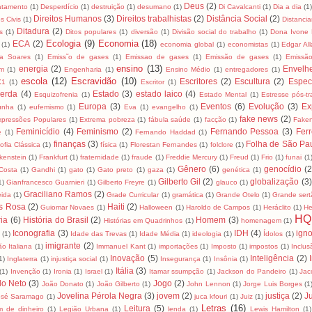
Deus
(2)
tamento
(1)
Desperdício
(1)
destruição
(1)
desumano
(1)
Di Cavalcanti
(1)
Dia a dia
(1)
Direitos Humanos
(3)
Direitos trabalhistas
(2)
Distância Social
(2)
os Civis
(1)
Distancia
Ditadura
(2)
s
(1)
Ditos populares
(1)
diversão
(1)
Divisão social do trabalho
(1)
Dona Ivone 
Ecologia
(9)
Economia
(18)
ECA
(2)
(1)
economia global
(1)
economistas
(1)
Edgar Al
za Soares
(1)
Emiss˜o de gases
(1)
Emissao de gases
(1)
Emissão de gases
(1)
Emissã
ensino
(13)
energia
(2)
Envelh
m
(1)
Engenharia
(1)
Ensino Médio
(1)
entregadores
(1)
escola
(12)
Escravidão
(10)
Escritores
(2)
Escultura
(2)
Espec
X1
(1)
Escritor
(1)
erda
(4)
Estado
(3)
estado laico
(4)
Esquizofrenia
(1)
Estado Mental
(1)
Estresse pós-t
Europa
(3)
Eventos
(6)
Evolução
(3)
Ex
unha
(1)
eufemismo
(1)
Eva
(1)
evangelho
(1)
fake news
(2)
xpressões Populares
(1)
Extrema pobreza
(1)
fábula saúde
(1)
facção
(1)
Fake
Feminicídio
(4)
Feminismo
(2)
Fernando Pessoa
(3)
Ferr
e
(1)
Fernando Haddad
(1)
finanças
(3)
Folha de São Pa
sofia Clássica
(1)
física
(1)
Florestan Fernandes
(1)
folclore
(1)
kenstein
(1)
Frankfurt
(1)
fraternidade
(1)
fraude
(1)
Freddie Mercury
(1)
Freud
(1)
Frio
(1)
funai
(1
Gênero
(6)
genocídio
(2
Costa
(1)
Gandhi
(1)
gato
(1)
Gato preto
(1)
gaza
(1)
genética
(1)
Gilberto Gil
(2)
globalização
(3)
1)
Gianfrancesco Guarnieri
(1)
Gilberto Freyre
(1)
glauco
(1)
Graciliano Ramos
(2)
eida
(1)
Grade Curricular
(1)
gramática
(1)
Grande Otelo
(1)
Grande sert
s Rosa
(2)
Haiti
(2)
Guiomar Novaes
(1)
Halloween
(1)
Haroldo de Campos
(1)
Heráclito
(1)
He
HQ
ria
(6)
História do Brasil
(2)
Homem
(3)
Histórias em Quadrinhos
(1)
homenagem
(1)
Iconografia
(3)
IDH
(4)
igno
a
(1)
Idade das Trevas
(1)
Idade Média
(1)
ideologia
(1)
Ídolos
(1)
imigrante
(2)
ão Italiana
(1)
Immanuel Kant
(1)
importações
(1)
Imposto
(1)
impostos
(1)
Inclus
Inovação
(5)
Inteligência
(2)
1)
Inglaterra
(1)
injustiça social
(1)
Insegurança
(1)
Insônia
(1)
Itália
(3)
(1)
Invenção
(1)
Ironia
(1)
Israel
(1)
Itamar ssumpção
(1)
Jackson do Pandeiro
(1)
Jac
lo Neto
(3)
Jogo
(2)
João Donato
(1)
João Gilberto
(1)
John Lennon
(1)
Jorge Luis Borges
(1
Jovelina Pérola Negra
(3)
jovem
(2)
justiça
(2)
Ju
osé Saramago
(1)
juca kfouri
(1)
Juiz
(1)
Letras
(16)
Leitura
(5)
m de dinheiro
(1)
Legião Urbana
(1)
lenda
(1)
Lewis Hamilton
(1)