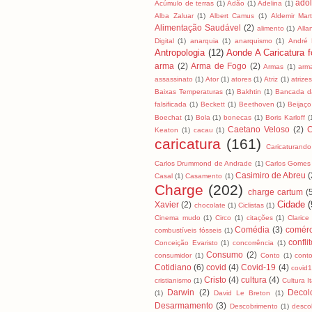
ado
Acúmulo de terras
(1)
Adão
(1)
Adelina
(1)
Alba Zaluar
(1)
Albert Camus
(1)
Aldemir Mart
Alimentação Saudável
(2)
alimento
(1)
All
Digital
(1)
anarquia
(1)
anarquismo
(1)
André
Antropologia
(12)
Aonde A Caricatura fo
arma
(2)
Arma de Fogo
(2)
Armas
(1)
arm
assassinato
(1)
Ator
(1)
atores
(1)
Atriz
(1)
atrizes
Baixas Temperaturas
(1)
Bakhtin
(1)
Bancada da
falsificada
(1)
Beckett
(1)
Beethoven
(1)
Beijaço
Boechat
(1)
Bola
(1)
bonecas
(1)
Boris Karloff
(
Caetano Veloso
(2)
C
Keaton
(1)
cacau
(1)
caricatura
(161)
Caricaturando
Carlos Drummond de Andrade
(1)
Carlos Gomes
Casimiro de Abreu
(
Casal
(1)
Casamento
(1)
Charge
(202)
charge cartum
(
Cidade
(
Xavier
(2)
chocolate
(1)
Ciclistas
(1)
Cinema mudo
(1)
Circo
(1)
citações
(1)
Clarice
Comédia
(3)
comérc
combustíveis fósseis
(1)
confli
Conceição Evaristo
(1)
concorrência
(1)
Consumo
(2)
consumidor
(1)
Conto
(1)
cont
Cotidiano
(6)
covid
(4)
Covid-19
(4)
covid
Cristo
(4)
cultura
(4)
cristianismo
(1)
Cultura I
Darwin
(2)
Decol
(1)
David Le Breton
(1)
Desarmamento
(3)
Descobrimento
(1)
desco