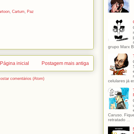
rtoon
,
Cartum
,
Paz
grupo Marx Br
Página inicial
Postagem mais antiga
ostar comentários (Atom)
celulares já es
Caruso. Fiqu
retratado ...