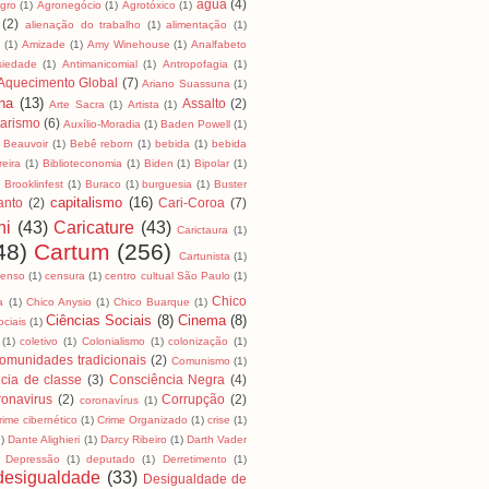
água
(4)
Agro
(1)
Agronegócio
(1)
Agrotóxico
(1)
(2)
alienação do trabalho
(1)
alimentação
(1)
a
(1)
Amizade
(1)
Amy Winehouse
(1)
Analfabeto
siedade
(1)
Antimanicomial
(1)
Antropofagia
(1)
Aquecimento Global
(7)
Ariano Suassuna
(1)
na
(13)
Assalto
(2)
Arte Sacra
(1)
Artista
(1)
tarismo
(6)
Auxílio-Moradia
(1)
Baden Powell
(1)
Beauvoir
(1)
Bebê reborn
(1)
bebida
(1)
bebida
reira
(1)
Biblioteconomia
(1)
Biden
(1)
Bipolar
(1)
)
Brooklinfest
(1)
Buraco
(1)
burguesia
(1)
Buster
capitalismo
(16)
anto
(2)
Cari-Coroa
(7)
ni
(43)
Caricature
(43)
Carictaura
(1)
48)
Cartum
(256)
Cartunista
(1)
censo
(1)
censura
(1)
centro cultual São Paulo
(1)
Chico
a
(1)
Chico Anysio
(1)
Chico Buarque
(1)
Ciências Sociais
(8)
Cinema
(8)
ociais
(1)
(1)
coletivo
(1)
Colonialismo
(1)
colonização
(1)
omunidades tradicionais
(2)
Comunismo
(1)
cia de classe
(3)
Consciência Negra
(4)
onavirus
(2)
Corrupção
(2)
coronavírus
(1)
rime cibernético
(1)
Crime Organizado
(1)
crise
(1)
1)
Dante Alighieri
(1)
Darcy Ribeiro
(1)
Darth Vader
Depressão
(1)
deputado
(1)
Derretimento
(1)
desigualdade
(33)
Desigualdade de