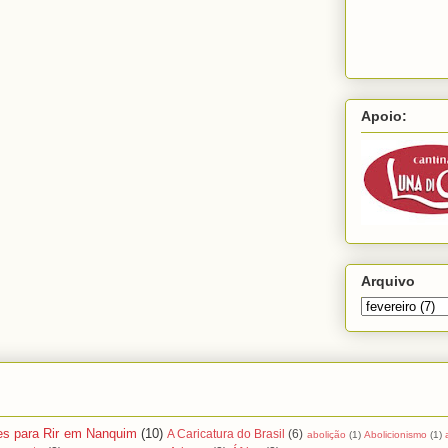
Apoio:
Arquivo
es para Rir em Nanquim
(10)
A Caricatura do Brasil
(6)
abolição
(1)
Abolicionismo
(1)