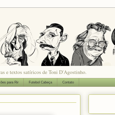
as e textos satíricos de Toni D'Agostinho.
ões para Rir
Futebol Cabeça
Contato