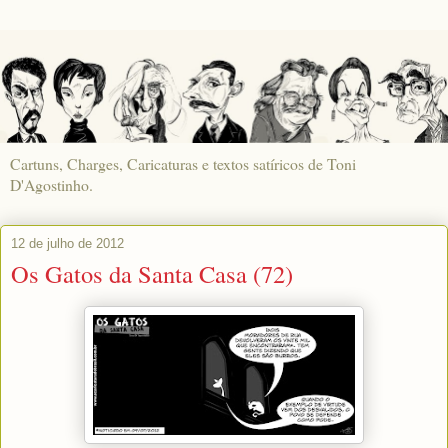
Cartuns, Charges, Caricaturas e textos satíricos de Toni
D'Agostinho.
12 de julho de 2012
Os Gatos da Santa Casa (72)