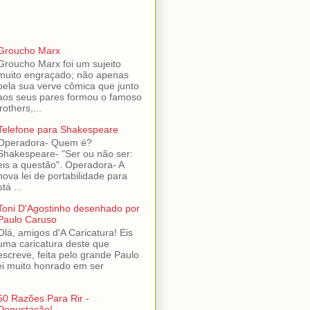
Groucho Marx
Groucho Marx foi um sujeito
muito engraçado; não apenas
pela sua verve cômica que junto
aos seus pares formou o famoso
others,...
Telefone para Shakespeare
Operadora- Quem é?
Shakespeare- "Ser ou não ser:
eis a questão". Operadora- A
nova lei de portabilidade para
tá ...
Toni D'Agostinho desenhado por
Paulo Caruso
Olá, amigos d'A Caricatura! Eis
uma caricatura deste que
escreve, feita pelo grande Paulo
ei muito honrado em ser
50 Razões Para Rir -
Degustação!