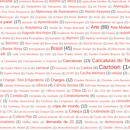
lescente
(2)
Adorno
(2)
África
(2)
Adoniran Barbosa
(1)
agricultura familiar
(1)
Agricultura. 
Alienação
ins
(1)
alegria
(1)
Aleijadinho
(1)
Alemanha
(1)
Alfabetização
(1)
Ali Ferzat
(1)
Alphonsus de Guimaraens
(2)
Aluísio Azevedo
(3)
an Poe Para Pequenos
(1)
Amazôni
 Rebouças
(1)
Angeli
(1)
angústia
(1)
Animal
(1)
Anita Malfatti
(1)
Anjo
(1)
Anorexia
(1)
An
i parar.
(17)
Aprendizado
(2)
apostas
(1)
Aprendizagem
(1)
Aproveitamento de água
(1)
Arte
(89)
Arte Moder
Arquitetura
(2)
as. esperança
(1)
Arrelia
(1)
Arrigo Barnabé
(1)
Augusto dos Anjos
(3)
autori
(1)
Atuação
(1)
Ausência de Estado
(1)
Autismo
(1)
Autora
(1)
Barroco
(2)
 Bíblia
(1)
Bancada Evangélica
(1)
bandido
(1)
Bashar al-Assad
(1)
Bauman
(1)
Belchior
(2)
(1)
Bem estar
(1)
Bem viver
(1)
benefícios
(1)
Bertolt Brecht
(1)
bets
(1)
Bibi Fer
Brasil
(45)
Bossa Nova
(2)
1)
branquitude
(1)
Brasil charge
(1)
Brasília
(1)
Brecheret
(1
afé
(2)
C
café com fascistas
(1)
Cafu
(1)
Caio Prado Júnior
(1)
Camilo Castelo Branco
(1)
Caricaturas do To
Caricaturas
(13)
 a Literatura
(1)
Caricaturando o Esporte
(1)
Cartoon
(1
carnaval
(2)
Cartola
(4)
(1)
Carlos Heitor Cony
(1)
Carnaval 2018
(1)
2)
Cecília Meireles
(2)
celular
(2)
Castro Alves
(1)
Cauby Peixoto
(1)
Cazuza
(1)
CCSP
(1)
Charges
(12)
5)
Charge. Toni D'Agostinho
(2)
Charles Dickens
(1)
Chiclete com Banan
9)
ciência
(4)
Ciência Sociais
(3)
Cidade Esburacada
(1)
Ciências Humanas
(1)
Ciencias S
Clima
(2)
 Lispector
(1)
Classes sociais
(1)
Clifford Geertz
(1)
CLT
(1)
CO2
(1)
Coelho Neto
io
(7)
Comida
(2)
Comportamento
(6)
c
comissão da verdade
(1)
Compras
(1)
Comte
(1)
to
(3)
consciên
Conflito Geracional
(1)
Confúcio
(1)
Congresso
(1)
conhecimento popular
(1)
copa do mundo
(12)
Cor
os
(1)
Contrato Social
(1)
controle
(1)
cordel
(1)
Corinthians
(1)
Criança
(13)
Criatividade
(2)
19
(1)
CPC
(1)
cpi da covid
(1)
Craque
(1)
crédito
(1)
crime
(1)
c
Cultura Pop
(2)
taliana
(1)
cultura popular
(1)
currículo
(1)
cursos
(1)
Custo de Vida
(1)
dança
(
demanda de 22
(12)
onialismo
(2)
democracia
(3)
Delfim Neto
(1)
Demência
(1)
brimento do Brasil
(1)
Descolonialismo
(1)
descolonização
(1)
Desconto
(1)
Desfile. tirinha
(1)