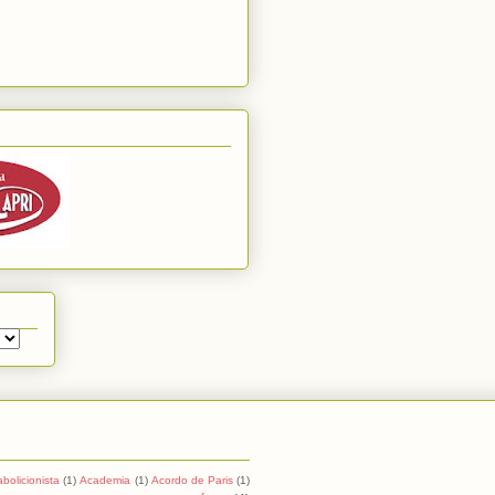
abolicionista
(1)
Academia
(1)
Acordo de Paris
(1)