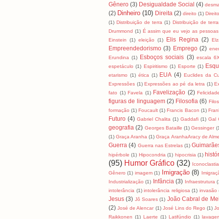
Gênero
(3)
Desigualdade Social
(4)
desma
Dinheiro
(10)
(2)
Direita
(2)
direito
(1)
Direit
(1)
Distribuição de terra
(1)
Distribuição de terra
Drummond
(1)
É assim que eu vejo as pessoas
Elis Regina
(2)
Einstein
(1)
eleição
(1)
El
Empreendedorismo
(3)
Emprego
(2)
ene
Esboços sociais
(3)
Erundina
(1)
escala 6
Esqu
espetáculo
(1)
Espiritismo
(1)
Esporte
(1)
EUA
(4)
etarismo
(1)
ética
(1)
Euclides da C
Expressões
(1)
Expressões ao pé da letra
(1)
E
Favelização
(2)
fato
(1)
Favela
(1)
Felicidad
figuras de linguagem
(2)
Filosofia
(6)
Filo
formação
(1)
Foucault
(1)
Francis Bacon
(1)
Fran
Futuro
(4)
Gabriel Chalita
(1)
Gaddafi
(1)
Gal 
geografia
(2)
Georges Bataille
(1)
Gessinger
(
(1)
Graça Aranha
(1)
Graça AranhaAracy de Alm
Guerra
(4)
Guimarãe
Guerra nas Estrelas
(1)
histó
hipérbole
(1)
Hipocondria
(1)
hipocrisia
(1)
(95)
Humor Gráfico
(32)
Iconoclasti
Imigração
(8)
Gênero
(1)
imagem
(1)
Imigraç
Infância
(3)
Industrialização
(1)
Infraestrutura
(
intolerância
(1)
intolerância religiosa
(1)
invasão
Jesus
(3)
João Cabral de Me
Jô Soares
(1)
(2)
José de Alencar
(1)
José Lins do Rego
(1)
J
Raikkonen
(1)
Laerte
(1)
Latifúndio
(1)
lavage