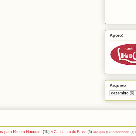
Apoio:
Arquivo
es para Rir em Nanquim
(10)
A Caricatura do Brasil
(6)
abolição
(1)
Abolicionismo
(1)