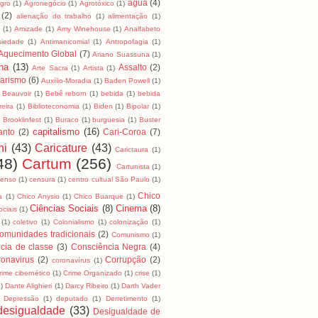
água
(4)
Agro
(1)
Agronegócio
(1)
Agrotóxico
(1)
(2)
alienação do trabalho
(1)
alimentação
(1)
a
(1)
Amizade
(1)
Amy Winehouse
(1)
Analfabeto
siedade
(1)
Antimanicomial
(1)
Antropofagia
(1)
Aquecimento Global
(7)
Ariano Suassuna
(1)
na
(13)
Assalto
(2)
Arte Sacra
(1)
Artista
(1)
tarismo
(6)
Auxílio-Moradia
(1)
Baden Powell
(1)
Beauvoir
(1)
Bebê reborn
(1)
bebida
(1)
bebida
reira
(1)
Biblioteconomia
(1)
Biden
(1)
Bipolar
(1)
)
Brooklinfest
(1)
Buraco
(1)
burguesia
(1)
Buster
capitalismo
(16)
anto
(2)
Cari-Coroa
(7)
ni
(43)
Caricature
(43)
Carictaura
(1)
48)
Cartum
(256)
Cartunista
(1)
censo
(1)
censura
(1)
centro cultual São Paulo
(1)
Chico
a
(1)
Chico Anysio
(1)
Chico Buarque
(1)
Ciências Sociais
(8)
Cinema
(8)
ociais
(1)
(1)
coletivo
(1)
Colonialismo
(1)
colonização
(1)
omunidades tradicionais
(2)
Comunismo
(1)
cia de classe
(3)
Consciência Negra
(4)
onavirus
(2)
Corrupção
(2)
coronavírus
(1)
rime cibernético
(1)
Crime Organizado
(1)
crise
(1)
1)
Dante Alighieri
(1)
Darcy Ribeiro
(1)
Darth Vader
Depressão
(1)
deputado
(1)
Derretimento
(1)
desigualdade
(33)
Desigualdade de