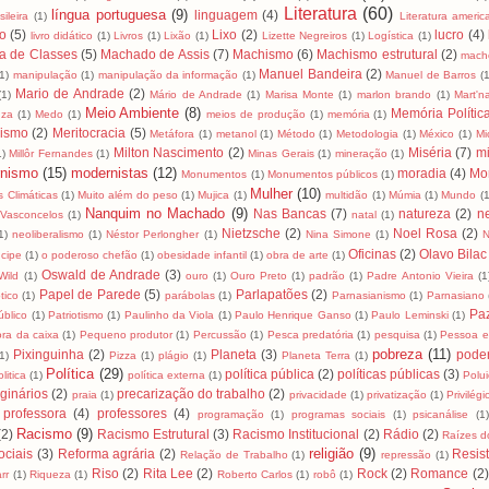
Literatura
(60)
língua portuguesa
(9)
linguagem
(4)
ileira
(1)
Literatura ameri
ro
(5)
Lixo
(2)
lucro
(4)
livro didático
(1)
Livros
(1)
Lixão
(1)
Lizette Negreiros
(1)
Logística
(1)
a de Classes
(5)
Machado de Assis
(7)
Machismo
(6)
Machismo estrutural
(2)
mach
Manuel Bandeira
(2)
(1)
manipulação
(1)
manipulação da informação
(1)
Manuel de Barros
(1
Mario de Andrade
(2)
(1)
Mário de Andrade
(1)
Marisa Monte
(1)
marlon brando
(1)
Mart'na
Meio Ambiente
(8)
Memória Polític
uza
(1)
Medo
(1)
meios de produção
(1)
memória
(1)
lismo
(2)
Meritocracia
(5)
Metáfora
(1)
metanol
(1)
Método
(1)
Metodologia
(1)
México
(1)
Mi
Milton Nascimento
(2)
Miséria
(7)
mi
1)
Millôr Fernandes
(1)
Minas Gerais
(1)
mineração
(1)
nismo
(15)
modernistas
(12)
moradia
(4)
Mo
Monumentos
(1)
Monumentos públicos
(1)
Mulher
(10)
 Climáticas
(1)
Muito além do peso
(1)
Mujica
(1)
multidão
(1)
Múmia
(1)
Mundo
(1
Nanquim no Machado
(9)
Nas Bancas
(7)
natureza
(2)
n
Vasconcelos
(1)
natal
(1)
Nietzsche
(2)
Noel Rosa
(2)
1)
neoliberalismo
(1)
Néstor Perlongher
(1)
Nina Simone
(1)
N
Oficinas
(2)
Olavo Bilac
cipe
(1)
o poderoso chefão
(1)
obesidade infantil
(1)
obra de arte
(1)
Oswald de Andrade
(3)
Wild
(1)
ouro
(1)
Ouro Preto
(1)
padrão
(1)
Padre Antonio Vieira
(1
Papel de Parede
(5)
Parlapatões
(2)
tico
(1)
parábolas
(1)
Parnasianismo
(1)
Parnasiano
Pa
úblico
(1)
Patriotismo
(1)
Paulinho da Viola
(1)
Paulo Henrique Ganso
(1)
Paulo Leminski
(1)
ra da caixa
(1)
Pequeno produtor
(1)
Percussão
(1)
Pesca predatória
(1)
pesquisa
(1)
Pessoa e
pobreza
(11)
Pixinguinha
(2)
Planeta
(3)
pode
1)
Pizza
(1)
plágio
(1)
Planeta Terra
(1)
Política
(29)
política pública
(2)
políticas públicas
(3)
litica
(1)
política externa
(1)
Polu
ginários
(2)
precarização do trabalho
(2)
praia
(1)
privacidade
(1)
privatização
(1)
Privilégi
professora
(4)
professores
(4)
programação
(1)
programas sociais
(1)
psicanálise
(1
Racismo
(9)
(2)
Racismo Estrutural
(3)
Racismo Institucional
(2)
Rádio
(2)
Raízes do
religião
(9)
ciais
(3)
Reforma agrária
(2)
Resis
Relação de Trabalho
(1)
repressão
(1)
Riso
(2)
Rita Lee
(2)
Rock
(2)
Romance
(2)
rr
(1)
Riqueza
(1)
Roberto Carlos
(1)
robô
(1)