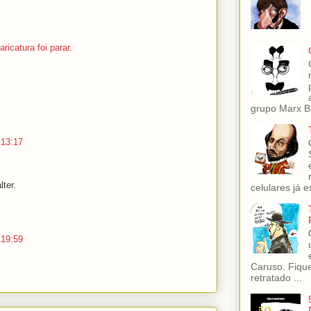
ricatura foi parar.
grupo Marx Br
 13:17
ter.
celulares já es
 19:59
Caruso. Fiqu
retratado ...