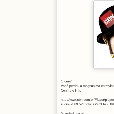
O quê?
Você perdeu a magnânima entrevista
Confira o link:
http://www.cbn.com.br/Player/playe
audio=2009%2Fnoticias%2Ftoni_09
Grande Abraço!