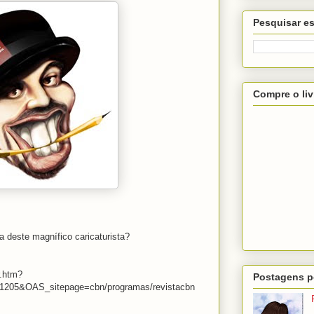
Pesquisar es
Compre o liv
 deste magnífico caricaturista?
r.htm?
Postagens p
1205&OAS_sitepage=cbn/programas/revistacbn