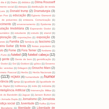
Dilma Rousseff
dia d
(1)
Diabo
(1)
didático
(1)
mento social
(1)
distopia
(1)
distribuição de renda
Donald trump
(2)
Dramaturgia
(3)
Lara
(1)
educação
(6)
lan Poe
(1)
Egberto Gismonti
(1)
o de poluentes
(1)
emissora. Comunicação
(1)
ecimento
(2)
envenenamento
(1)
Epidemia
(1)
ulação Imobiliária
(3)
Esperando Godot
(1)
raumático
(1)
estudante
(1)
estudo
(1)
etanol
(1)
ploração
(3)
exposição
(3)
exportações
(1)
Família
(2)
fascismo
(2)
news
(1)
farmácia
(1)
eira Gullar
(3)
festa
(2)
festas populares
(1)
ulo
(5)
Fome
(3)
Fora Temer
(2)
fordismo
(1)
futebol
(10)
futebol cabeça
(12)
)
Furto
(1)
)
gente
(2)
Gente de bem
(1)
gentrificação
(1)
Godot
(1)
Gol
(1)
Goldoni
(1)
gótico
(1)
Governo
Groucho Marx
(2)
ão: veredas
(1)
Grilagem
(1)
rmeto Pascoal
(1)
Heróis
(1)
Heróis Nacionais
(1)
(113)
humor
HQMIX
(4)
humanidade
(1)
rância
(4)
Igreja
(1)
igualdade
(1)
Igualdade de
ão Digital
(1)
Indiferença
(1)
indio
(1)
indústria
(1)
Inteligência Artificial
(3)
Intervenção Militar
(1)
ob do Bandolim
(1)
Jaguar
(1)
Janson Button
(1)
Jornalismo
(2)
Jornalista
)
Jornada Dupla
(1)
stiça social
(2)
Juventude
(2)
Kafka
(1)
Kimi
liberdade
(3)
Liberdade de
liberalismo
(1)