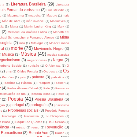
Literatura Brasileira
(29)
cana
(1)
Literatura
luis Fernando verissimo
(2)
Luiz Melodia
(1)
o
(1)
Macunaíma
(1)
madeira
(1)
Maduro
(1)
mais
)
Mão de obra
(1)
mão invisível
(1)
Maquiavel
(1)
lia
(1)
Marta
(1)
Martin Luther King
(1)
Marx
(1)
a
(2)
Memorial da América Latina
(1)
Menotti del
Mídia
chael Schumacher e Fernando Alonso
(1)
soginia
(2)
mito
(1)
Mitologia
(1)
Moacir Franco
morte
(76)
ral
(2)
Movimento Negro
(3)
Música
(49)
Musica
(3)
)
musica classica
egacionismo
(3)
Negra
(2)
negacionistas
(1)
orberto Bobbio
(1)
nutrição
(1)
O Alienista
(1)
O
Os
(2)
oms
(1)
Orides Fontela
(1)
Orquestra
(1)
palavra
(3)
)
Padrões
(1)
pais
(1)
palestina
(1)
(1)
paródia
(1)
Páscoa
(1)
Pasquim
(1)
pastor
(1)
z
(4)
Pedro Álvares Cabral
(1)
Pelé
(1)
Pensador
m situação de rua
(1)
pessoa idosa
(1)
Peste
(1)
Poesia
(41)
r
(2)
Poesia Brasileira
(6)
portugal
(3)
português
(5)
ição
(1)
positivismo
Problemas sociais
(3)
os
(1)
Procópio Ferreira
)
Psicologia
(1)
Psiquiatria
(1)
Publicações
(1)
 Brasil
(1)
Raquel de Queiroz
(1)
Raul Seixas
(1)
tência
(4)
Revolução
(3)
retrato
(1)
reuso
(1)
Romantismo
(2)
Ronnie Von
(2)
Roubo
(1)