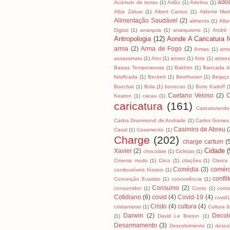
ado
Acúmulo de terras
(1)
Adão
(1)
Adelina
(1)
Alba Zaluar
(1)
Albert Camus
(1)
Aldemir Mart
Alimentação Saudável
(2)
alimento
(1)
All
Digital
(1)
anarquia
(1)
anarquismo
(1)
André
Antropologia
(12)
Aonde A Caricatura fo
arma
(2)
Arma de Fogo
(2)
Armas
(1)
arm
assassinato
(1)
Ator
(1)
atores
(1)
Atriz
(1)
atrizes
Baixas Temperaturas
(1)
Bakhtin
(1)
Bancada da
falsificada
(1)
Beckett
(1)
Beethoven
(1)
Beijaço
Boechat
(1)
Bola
(1)
bonecas
(1)
Boris Karloff
(
Caetano Veloso
(2)
C
Keaton
(1)
cacau
(1)
caricatura
(161)
Caricaturando
Carlos Drummond de Andrade
(1)
Carlos Gomes
Casimiro de Abreu
(
Casal
(1)
Casamento
(1)
Charge
(202)
charge cartum
(
Cidade
(
Xavier
(2)
chocolate
(1)
Ciclistas
(1)
Cinema mudo
(1)
Circo
(1)
citações
(1)
Clarice
Comédia
(3)
comérc
combustíveis fósseis
(1)
confli
Conceição Evaristo
(1)
concorrência
(1)
Consumo
(2)
consumidor
(1)
Conto
(1)
cont
Cotidiano
(6)
covid
(4)
Covid-19
(4)
covid
Cristo
(4)
cultura
(4)
cristianismo
(1)
Cultura I
Darwin
(2)
Decol
(1)
David Le Breton
(1)
Desarmamento
(3)
Descobrimento
(1)
desco