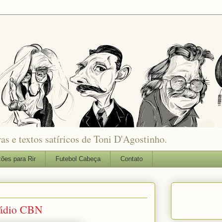
as e textos satíricos de Toni D'Agostinho.
ões para Rir
Futebol Cabeça
Contato
Rádio CBN