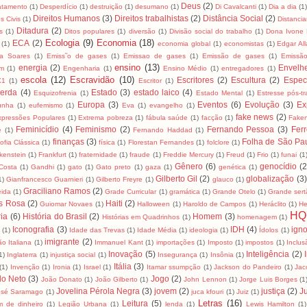
Deus
(2)
tamento
(1)
Desperdício
(1)
destruição
(1)
desumano
(1)
Di Cavalcanti
(1)
Dia a dia
(1)
Direitos Humanos
(3)
Direitos trabalhistas
(2)
Distância Social
(2)
os Civis
(1)
Distancia
Ditadura
(2)
s
(1)
Ditos populares
(1)
diversão
(1)
Divisão social do trabalho
(1)
Dona Ivone 
Ecologia
(9)
Economia
(18)
ECA
(2)
(1)
economia global
(1)
economistas
(1)
Edgar Al
za Soares
(1)
Emiss˜o de gases
(1)
Emissao de gases
(1)
Emissão de gases
(1)
Emissã
ensino
(13)
energia
(2)
Envelh
m
(1)
Engenharia
(1)
Ensino Médio
(1)
entregadores
(1)
escola
(12)
Escravidão
(10)
Escritores
(2)
Escultura
(2)
Espec
X1
(1)
Escritor
(1)
erda
(4)
Estado
(3)
estado laico
(4)
Esquizofrenia
(1)
Estado Mental
(1)
Estresse pós-t
Europa
(3)
Eventos
(6)
Evolução
(3)
Ex
unha
(1)
eufemismo
(1)
Eva
(1)
evangelho
(1)
fake news
(2)
xpressões Populares
(1)
Extrema pobreza
(1)
fábula saúde
(1)
facção
(1)
Fake
Feminicídio
(4)
Feminismo
(2)
Fernando Pessoa
(3)
Ferr
e
(1)
Fernando Haddad
(1)
finanças
(3)
Folha de São Pa
sofia Clássica
(1)
física
(1)
Florestan Fernandes
(1)
folclore
(1)
kenstein
(1)
Frankfurt
(1)
fraternidade
(1)
fraude
(1)
Freddie Mercury
(1)
Freud
(1)
Frio
(1)
funai
(1
Gênero
(6)
genocídio
(2
Costa
(1)
Gandhi
(1)
gato
(1)
Gato preto
(1)
gaza
(1)
genética
(1)
Gilberto Gil
(2)
globalização
(3)
1)
Gianfrancesco Guarnieri
(1)
Gilberto Freyre
(1)
glauco
(1)
Graciliano Ramos
(2)
eida
(1)
Grade Curricular
(1)
gramática
(1)
Grande Otelo
(1)
Grande sert
s Rosa
(2)
Haiti
(2)
Guiomar Novaes
(1)
Halloween
(1)
Haroldo de Campos
(1)
Heráclito
(1)
He
HQ
ria
(6)
História do Brasil
(2)
Homem
(3)
Histórias em Quadrinhos
(1)
homenagem
(1)
Iconografia
(3)
IDH
(4)
igno
a
(1)
Idade das Trevas
(1)
Idade Média
(1)
ideologia
(1)
Ídolos
(1)
imigrante
(2)
ão Italiana
(1)
Immanuel Kant
(1)
importações
(1)
Imposto
(1)
impostos
(1)
Inclus
Inovação
(5)
Inteligência
(2)
1)
Inglaterra
(1)
injustiça social
(1)
Insegurança
(1)
Insônia
(1)
Itália
(3)
(1)
Invenção
(1)
Ironia
(1)
Israel
(1)
Itamar ssumpção
(1)
Jackson do Pandeiro
(1)
Jac
lo Neto
(3)
Jogo
(2)
João Donato
(1)
João Gilberto
(1)
John Lennon
(1)
Jorge Luis Borges
(1
Jovelina Pérola Negra
(3)
jovem
(2)
justiça
(2)
Ju
osé Saramago
(1)
juca kfouri
(1)
Juiz
(1)
Letras
(16)
Leitura
(5)
m de dinheiro
(1)
Legião Urbana
(1)
lenda
(1)
Lewis Hamilton
(1)