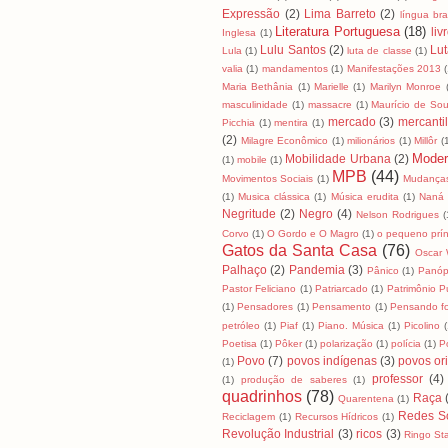
Expressão
(2)
Lima Barreto
(2)
língua bras
Literatura Portuguesa
(18)
liv
Inglesa
(1)
Lulu Santos
(2)
Lut
Lula
(1)
luta de classe
(1)
valia
(1)
mandamentos
(1)
Manifestações 2013
Maria Bethânia
(1)
Marielle
(1)
Marilyn Monroe
masculinidade
(1)
massacre
(1)
Maurício de So
mercado
(3)
mercanti
Picchia
(1)
mentira
(1)
(2)
Milagre Econômico
(1)
milionários
(1)
Millôr
(
Moder
Mobilidade Urbana
(2)
(1)
mobile
(1)
MPB
(44)
Movimentos Sociais
(1)
Mudanças
(1)
Musica clássica
(1)
Música erudita
(1)
Naná 
Negritude
(2)
Negro
(4)
Nelson Rodrigues
(
Corvo
(1)
O Gordo e O Magro
(1)
o pequeno prín
Gatos da Santa Casa
(76)
Oscar 
Palhaço
(2)
Pandemia
(3)
Pânico
(1)
Panóp
Pastor Feliciano
(1)
Patriarcado
(1)
Patrimônio P
(1)
Pensadores
(1)
Pensamento
(1)
Pensando fo
petróleo
(1)
Piaf
(1)
Piano. Música
(1)
Picolino
(
Poetisa
(1)
Pôker
(1)
polarização
(1)
polícia
(1)
Po
Povo
(7)
povos indígenas
(3)
povos ori
(1)
professor
(4)
(1)
produção de saberes
(1)
quadrinhos
(78)
Raça
Quarentena
(1)
Redes So
Reciclagem
(1)
Recursos Hídricos
(1)
Revolução Industrial
(3)
ricos
(3)
Ringo Sta